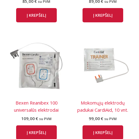
85,00
€
89,00
€
su PVM
su PVM
Į KREPŠELĮ
Į KREPŠELĮ
Bexen Reanibex 100
Mokomųjų elektrodų
universalūs elektrodai
padukai CardiAid, 10 vnt.
109,00
€
99,00
€
su PVM
su PVM
Į KREPŠELĮ
Į KREPŠELĮ