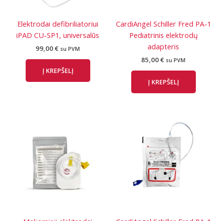
Elektrodai defibriliatoriui
CardiAngel Schiller Fred PA-1
iPAD CU-SP1, universalūs
Pediatrinis elektrodų
adapteris
99,00
€
su PVM
85,00
€
su PVM
Į KREPŠELĮ
Į KREPŠELĮ