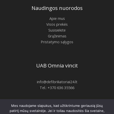
Naudingos nuorodos
Apie mus
Visos prekės
Susisiekite
Grąžinimas
Pristatymo sąlygos
UAB Omnia vincit
info@defibriliatoriai24.lt
Tel.: +370 636 35566
Mes naudojame slapukus, kad užtikrintume geriausią jūsų
Copyright © 2026 | defibriliatoriai24.lt
patirtį mūsų svetainėje. Jei ir toliau naudositės šia svetaine,