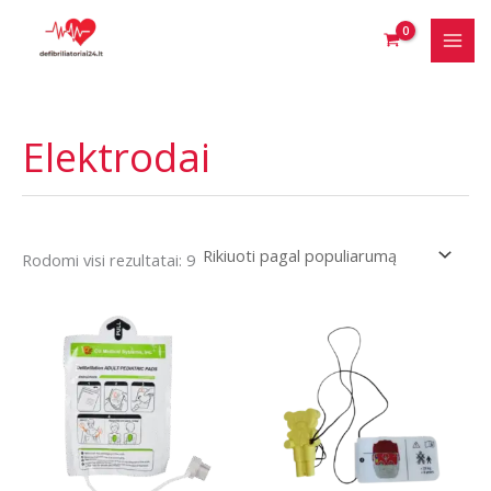
Pereiti
prie
turinio
Elektrodai
Rūšiuojama
Rodomi visi rezultatai: 9
pagal
populiarumą