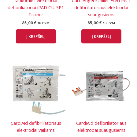
Mokomieji elektrodai
CardiAngel Schiller Fred PA-1
defibriliatoriui iPAD CU-SP1
defibriliatoriaus elektrodai
Trainer
suaugusiems
85,00
€
85,00
€
su PVM
su PVM
Į KREPŠELĮ
Į KREPŠELĮ
CardiAid defibriliatoriaus
CardiAid defibriliatoriaus
elektrodai vaikams
elektrodai suaugusiems