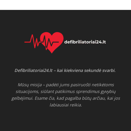
Defibriliatoriai24.lt – kai kiekviena sekundė svarbi.
Mūsų misija – padėti jums pasiruošti netikėtoms
situacijoms, siūlant patikimus sprendimus gyvybių
gelbėjimui. Esame čia, kad pagalba būtų arčiau, kai jos
labiausiai reikia.