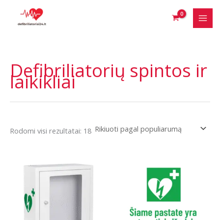
Pereiti
prie
turinio
Defibriliatorių spintos ir
laikikliai
Rūšiuojama
Rodomi visi rezultatai: 18
pagal
populiarumą