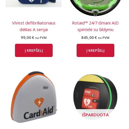
ViVest defibriliatoriaus
Rotaid™ 24/7 išmani AID
dėklas A serijai
spintelė su šildymu
99,00
€
845,00
€
su PVM
su PVM
Į KREPŠELĮ
Į KREPŠELĮ
IŠPARDUOTA