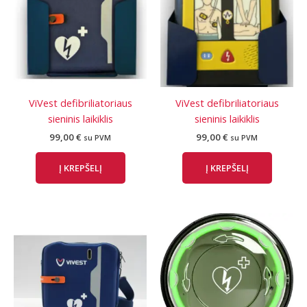
ViVest defibriliatoriaus
ViVest defibriliatoriaus
sieninis laikiklis
sieninis laikiklis
99,00
€
99,00
€
su PVM
su PVM
Į KREPŠELĮ
Į KREPŠELĮ