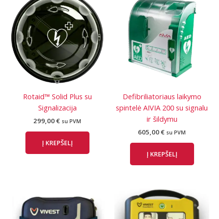
Rotaid™ Solid Plus su
Defibriliatoriaus laikymo
Signalizacija
spintelė AIVIA 200 su signalu
ir šildymu
299,00
€
su PVM
605,00
€
su PVM
Į KREPŠELĮ
Į KREPŠELĮ