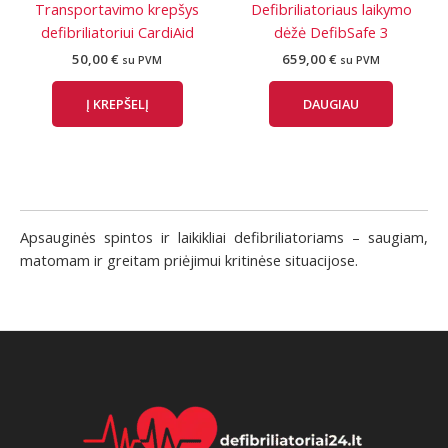
Transportavimo krepšys
Defibriliatoriaus laikymo
defibriliatoriui CardiAid
dėžė DefibSafe 3
50,00
€
659,00
€
su PVM
su PVM
Į KREPŠELĮ
DAUGIAU
Apsauginės spintos ir laikikliai defibriliatoriams – saugiam,
matomam ir greitam priėjimui kritinėse situacijose.