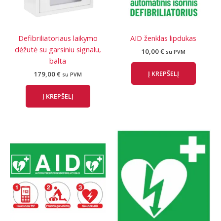
Defibriliatoriaus laikymo
AID ženklas lipdukas
dėžutė su garsiniu signalu,
10,00
€
su PVM
balta
Į KREPŠELĮ
179,00
€
su PVM
Į KREPŠELĮ