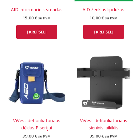
AID informacinis stendas
AID ženklas lipdukas
15,00
€
10,00
€
su PVM
su PVM
Į KREPŠELĮ
Į KREPŠELĮ
ViVest defibriliatoriaus
ViVest defibriliatoriaus
dėklas P serijai
sieninis laikiklis
39,00
€
99,00
€
su PVM
su PVM