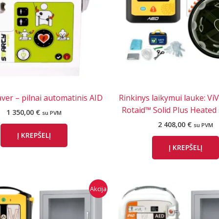
ver – pilnai automatinis AID
Rinkinys laikymui lauke: Vi
Rotaid™ Solid Plus Heated 
1 350,00
€
su PVM
2 408,00
€
su PVM
Į KREPŠELĮ
Į KREPŠELĮ
Akcija