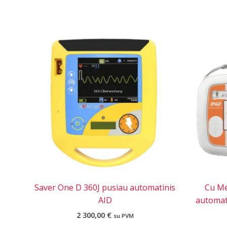
Saver One D 360J pusiau automatinis
Cu Me
AID
automati
2 300,00
€
su PVM