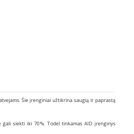
 atvejams. Šie įrenginiai užtikrina saugią ir paprastą
gali siekti iki 70 %. Todėl tinkamas AID įrenginys