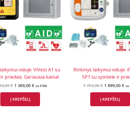
laikymui viduje: ViVest A1 su
Rinkinys laikymui viduje: 
ir priedais. Geriausia kaina!
SP1 su spintele ir prie
Original
Current
Original
Cu
24,00
€
1 369,00
€
1 753,00
€
1 699,00
€
su PVM
su
price
price
price
pr
was:
is:
was:
is:
Į KREPŠELĮ
Į KREPŠELĮ
1
1
1
1
424,00 €.
369,00 €.
753,00 €.
699