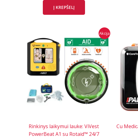
Į KREPŠELĮ
Akcija
Rinkinys laikymui lauke: ViVest
Cu Medic
PowerBeat A1 su Rotaid™ 24/7