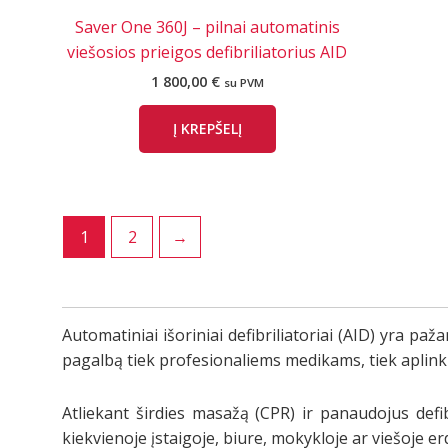
Saver One 360J – pilnai automatinis
viešosios prieigos defibriliatorius AID
1 800,00
€
su PVM
Į KREPŠELĮ
1
2
→
Automatiniai išoriniai defibriliatoriai (AID) yra paž
pagalbą tiek profesionaliems medikams, tiek aplink
Atliekant širdies masažą (CPR) ir panaudojus defi
kiekvienoje įstaigoje, biure, mokykloje ar viešoje e