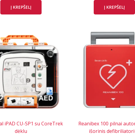
Į KREPŠELĮ
Į KREPŠELĮ
al iPAD CU-SP1 su CoreTrek
Reanibex 100 pilnai auto
dėklu
išorinis defibriliator