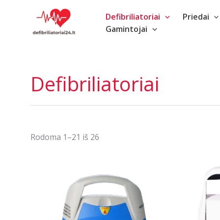
Pereiti
Defibriliatoriai
Priedai
prie
Gamintojai
turinio
Defibriliatoriai
Rūšiuojama
Rodoma 1–21 iš 26
pagal
populiarumą