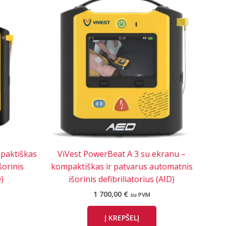
paktiškas
ViVest PowerBeat A 3 su ekranu –
šorinis
kompaktiškas ir patvarus automatnis
)
išorinis defibriliatorius (AID)
1 700,00
€
su PVM
Į KREPŠELĮ