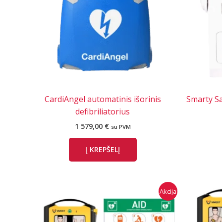
CardiAngel automatinis išorinis
Smarty Sa
defibriliatorius
1 579,00
€
su PVM
Į KREPŠELĮ
Akcija