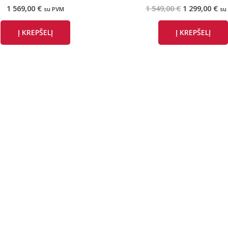
Original
Cu
1 569,00
€
1 549,00
€
1 299,00
€
su PVM
su
price
pr
was:
is:
Į KREPŠELĮ
Į KREPŠELĮ
1
1
549,00 €.
299