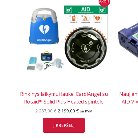
Akcija
Rinkinys laikymui lauke: CardiAngel su
Naujiena
Rotaid™ Solid Plus Heated spintele
AID Vi
Original
Current
2 287,00
€
2 199,00
€
su PVM
price
price
was:
is:
Į KREPŠELĮ
2
2
287,00 €.
199,00 €.