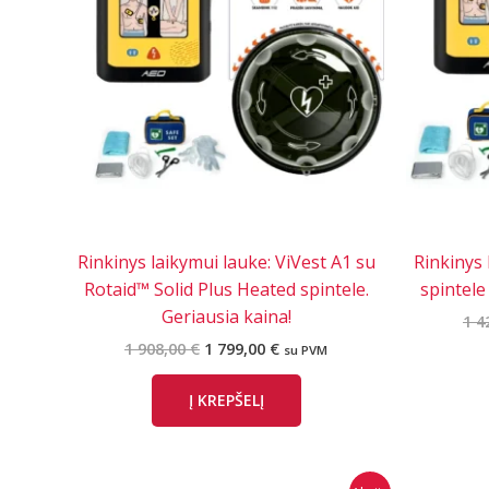
Rinkinys laikymui lauke: ViVest A1 su
Rinkinys 
Rotaid™ Solid Plus Heated spintele.
spintele 
Geriausia kaina!
1 4
Original
Current
1 908,00
€
1 799,00
€
su PVM
price
price
was:
is:
Į KREPŠELĮ
1
1
908,00 €.
799,00 €.