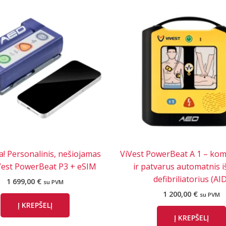
! Personalinis, nešiojamas
ViVest PowerBeat A 1 – kom
Vest PowerBeat P3 + eSIM
ir patvarus automatnis i
defibriliatorius (AID
1 699,00
€
su PVM
1 200,00
€
su PVM
Į KREPŠELĮ
Į KREPŠELĮ