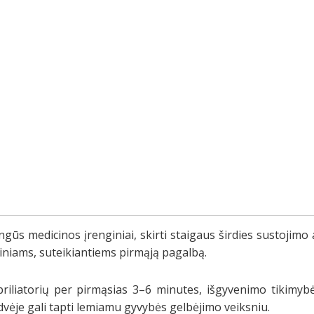
angūs medicinos įrenginiai, skirti staigaus širdies sustojimo
iniams, suteikiantiems pirmąją pagalbą.
briliatorių per pirmąsias 3–6 minutes, išgyvenimo tikimybė 
rdvėje gali tapti lemiamu gyvybės gelbėjimo veiksniu.