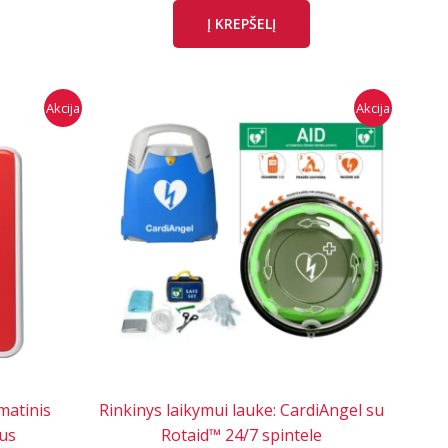
was:
is:
Į KREPŠELĮ
3
2
015,00 €.
899,00 €.
Akcija
Akcija
matinis
Rinkinys laikymui lauke: CardiAngel su
ius
Rotaid™ 24/7 spintele