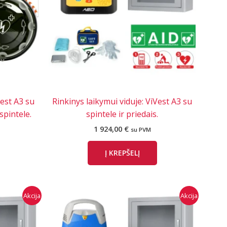
Vest A3 su
Rinkinys laikymui viduje: ViVest A3 su
spintele.
spintele ir priedais.
1 924,00
€
su PVM
Į KREPŠELĮ
Akcija
Akcija