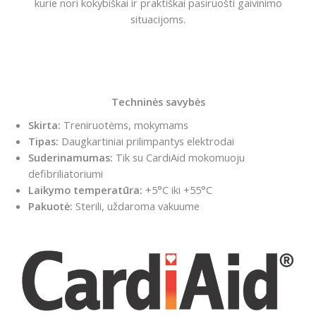
kurie nori kokybiškai ir praktiškai pasiruošti gaivinimo
situacijoms.
Techninės savybės
Skirta:
Treniruotėms, mokymams
Tipas:
Daugkartiniai prilimpantys elektrodai
Suderinamumas:
Tik su CardiAid mokomuoju
defibriliatoriumi
Laikymo temperatūra:
+5°C iki +55°C
Pakuotė:
Sterili, uždaroma vakuume