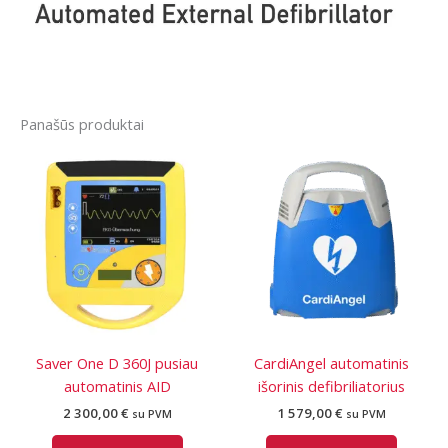
Panašūs produktai
Saver One D 360J pusiau
CardiAngel automatinis
automatinis AID
išorinis defibriliatorius
2 300,00
€
1 579,00
€
su PVM
su PVM