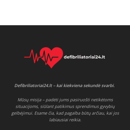
Defibriliatoriai24.lt – kai kiekviena sekundė svarbi.
Mūsų misija – padėti jums pasiruošti netikėtoms
situacijoms, siūlant patikimus sprendimus gyvybių
gelbėjimui. Esame čia, kad pagalba būtų arčiau, kai jos
labiausiai reikia.