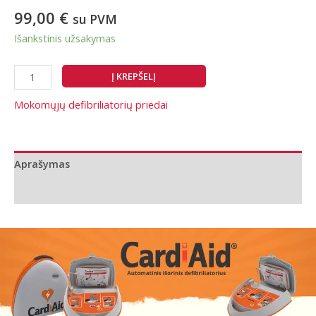
99,00
€
su PVM
Išankstinis užsakymas
produkto
Į KREPŠELĮ
kiekis:
Mokomųjų
Mokomųjų defibriliatorių priedai
elektrodų
padukai
CardiAid,
Aprašymas
10
vnt.
Papildoma informacija