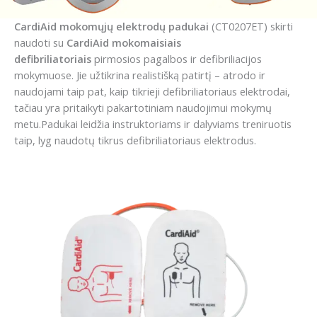
CardiAid mokomųjų elektrodų padukai
(CT0207ET) skirti
naudoti su
CardiAid mokomaisiais
defibriliatoriais
pirmosios pagalbos ir defibriliacijos
mokymuose. Jie užtikrina realistišką patirtį – atrodo ir
naudojami taip pat, kaip tikrieji defibriliatoriaus elektrodai,
tačiau yra pritaikyti pakartotiniam naudojimui mokymų
metu.Padukai leidžia instruktoriams ir dalyviams treniruotis
taip, lyg naudotų tikrus defibriliatoriaus elektrodus.