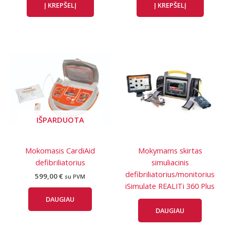
Į KREPŠELĮ
Į KREPŠELĮ
IŠPARDUOTA
Mokomasis CardiAid
Mokymams skirtas
defibriliatorius
simuliacinis
defibriliatorius/monitorius
599,00
€
su PVM
iSimulate REALITi 360 Plus
DAUGIAU
DAUGIAU