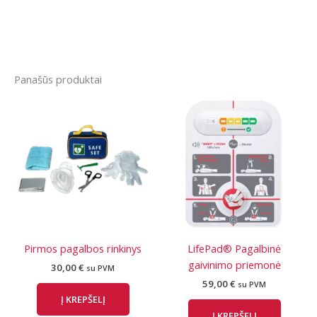
Panašūs produktai
Pirmos pagalbos rinkinys
LifePad® Pagalbinė
gaivinimo priemonė
30,00
€
su PVM
59,00
€
su PVM
Į KREPŠELĮ
Į KREPŠELĮ