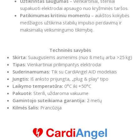
Užtikrintas saugumas
– vienkartiniai, steriliai
supakuoti elektrodai apsaugo nuo kryžminės taršos.
Patikimumas kritiniu momentu
– aukštos kokybės
medžiagos užtikrina stabilų impulso perdavimą ir
maksimalią veiksmingumo tikimybę.
Techninės savybės
Skirta:
Suaugusiems asmenims (nuo 8 metų arba >25 kg)
Tipas:
Vienkartiniai prilimpantys elektrodai
Suderinamumas:
Tik su CardiAngel AID modeliais
Jungtis:
Iš anksto prijungta, „plug & play“ tipo
Laikymo temperatūra:
0°C iki +50°C
Pakuotė:
Sterili, uždaroma vakuume
Gamintojo suteikiama garantija:
2 metų
Kilmės šalis:
Prancūzija