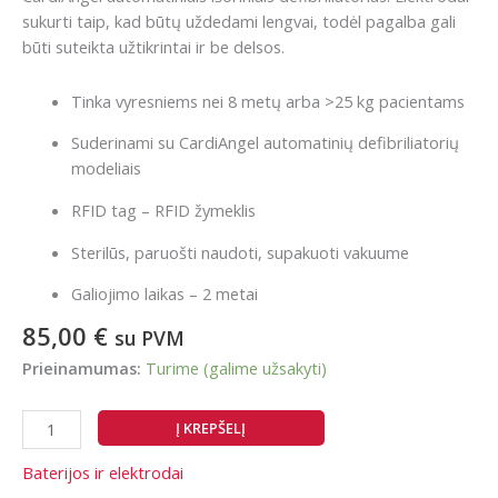
sukurti taip, kad būtų uždedami lengvai, todėl pagalba gali
būti suteikta užtikrintai ir be delsos.
Tinka vyresniems nei 8 metų arba >25 kg pacientams
Suderinami su CardiAngel automatinių defibriliatorių
modeliais
RFID tag – RFID žymeklis
Sterilūs, paruošti naudoti, supakuoti vakuume
Galiojimo laikas – 2 metai
85,00
€
su PVM
Prieinamumas:
Turime (galime užsakyti)
produkto
Į KREPŠELĮ
kiekis:
CardiAngel
Baterijos ir elektrodai
Schiller