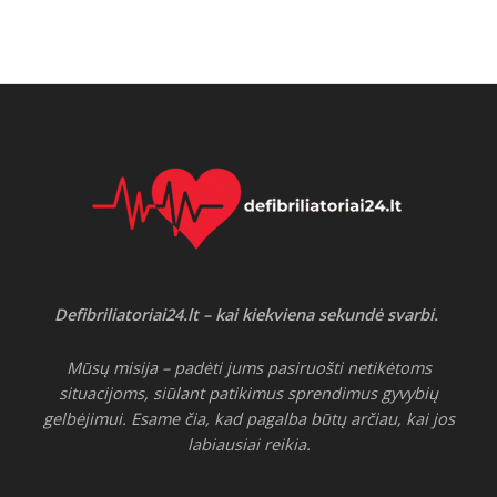
Defibriliatoriai24.lt – kai kiekviena sekundė svarbi.
Mūsų misija – padėti jums pasiruošti netikėtoms
situacijoms, siūlant patikimus sprendimus gyvybių
gelbėjimui. Esame čia, kad pagalba būtų arčiau, kai jos
labiausiai reikia.