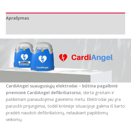
Fred
PA-
Aprašymas
1
defibriliatoriaus
Papildoma informacija
elektrodai
suaugusiems
CardiAngel suaugusiųjų elektrodai – būtina pagalbinė
priemonė CardiAngel defibriliatoriui
, skirta greitam ir
patikimam panaudojimui gaivinimo metu. Elektrodai jau yra
paruošti prijungimui, todėl kritinėje situacijoje galima iš karto
pradėti naudoti defibriliatorių, nelaukiant papildomų
veiksmų.