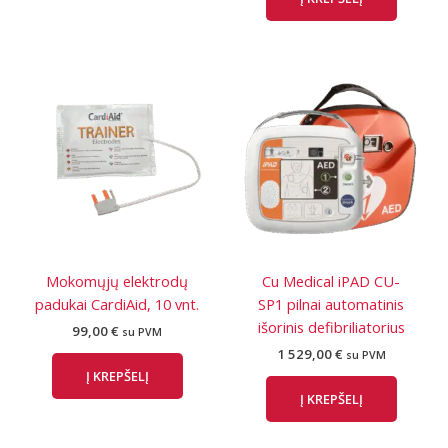
Mokomųjų elektrodų
Cu Medical iPAD CU-
padukai CardiAid, 10 vnt.
SP1 pilnai automatinis
išorinis defibriliatorius
99,00
€
su PVM
1 529,00
€
su PVM
Į KREPŠELĮ
Į KREPŠELĮ