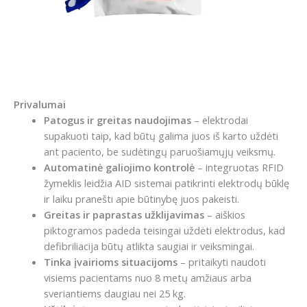
Privalumai
Patogus ir greitas naudojimas
– elektrodai
supakuoti taip, kad būtų galima juos iš karto uždėti
ant paciento, be sudėtingų paruošiamųjų veiksmų.
Automatinė galiojimo kontrolė
– integruotas RFID
žymeklis leidžia AID sistemai patikrinti elektrodų būklę
ir laiku pranešti apie būtinybę juos pakeisti.
Greitas ir paprastas užklijavimas
– aiškios
piktogramos padeda teisingai uždėti elektrodus, kad
defibriliacija būtų atlikta saugiai ir veiksmingai.
Tinka įvairioms situacijoms
– pritaikyti naudoti
visiems pacientams nuo 8 metų amžiaus arba
sveriantiems daugiau nei 25 kg.