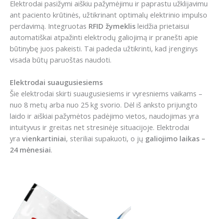
Elektrodai pasižymi aiškiu pažymėjimu ir paprastu užklijavimu
ant paciento krūtinės, užtikrinant optimalų elektrinio impulso
perdavimą. Integruotas
RFID žymeklis
leidžia prietaisui
automatiškai atpažinti elektrodų galiojimą ir pranešti apie
būtinybę juos pakeisti. Tai padeda užtikrinti, kad įrenginys
visada būtų paruoštas naudoti.
Elektrodai suaugusiesiems
Šie elektrodai skirti suaugusiesiems ir vyresniems vaikams –
nuo 8 metų arba nuo 25 kg svorio. Dėl iš anksto prijungto
laido ir aiškiai pažymėtos padėjimo vietos, naudojimas yra
intuityvus ir greitas net stresinėje situacijoje. Elektrodai
yra
vienkartiniai
, steriliai supakuoti, o jų
galiojimo laikas –
24 mėnesiai
.