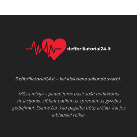
Defibriliatoriai24.lt – kai kiekviena sekundė svarbi.
Mūsų misija – padėti jums pasiruošti netikėtoms
situacijoms, siūlant patikimus sprendimus gyvybių
gelbėjimui. Esame čia, kad pagalba būtų arčiau, kai jos
labiausiai reikia.