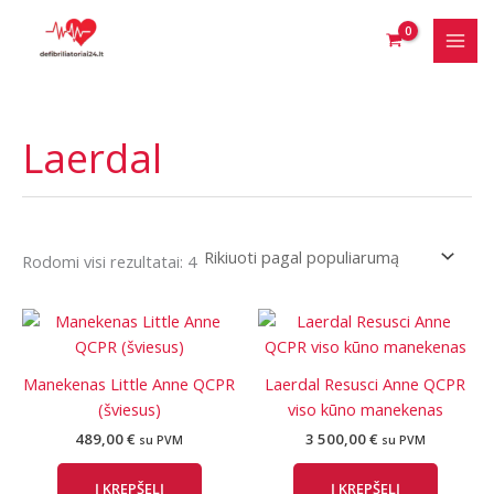
Pereiti
prie
turinio
Laerdal
Rūšiuojama
Rodomi visi rezultatai: 4
pagal
populiarumą
Manekenas Little Anne QCPR
Laerdal Resusci Anne QCPR
(šviesus)
viso kūno manekenas
489,00
€
3 500,00
€
su PVM
su PVM
Į KREPŠELĮ
Į KREPŠELĮ