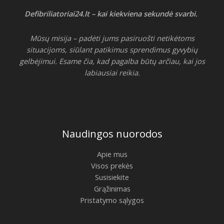
Defibriliatoriai24.lt – kai kiekviena sekundė svarbi.
Mūsų misija – padėti jums pasiruošti netikėtoms
situacijoms, siūlant patikimus sprendimus gyvybių
gelbėjimui. Esame čia, kad pagalba būtų arčiau, kai jos
labiausiai reikia.
Naudingos nuorodos
Apie mus
Visos prekės
Susisiekite
Grąžinimas
Pristatymo sąlygos