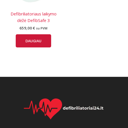
Defibriliatoriaus laikymo
dėžė DefibSafe 3
659,00
€
su PVM
DAUGIAU