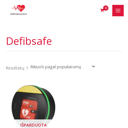
Pereiti
prie
turinio
Defibsafe
Rezultatų: 1
IŠPARDUOTA