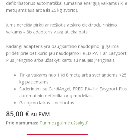
defibriliatorius automatiškai sumažina energiją vaikams (iki 8
metų amžiaus arba iki 25 kg svorio).
Jums nereikia pirkti ar nešiotis atskiro elektrodų rinkinio
vaikams – šis adapteris viską atlieka pats.
Kadangi adapteris yra daugkartinio naudojimo, jį galima
pridėti prie bet kurio jau naudojamo FRED PA-1 ar Easyport
Plus įrenginio arba užsakyti kartu su naujais įrenginiais.
Tinka vaikams nuo 1 iki 8 metų arba sveriantiems <25
kg pacientams
Suderinami su CardiAngel, FRED PA-1 ir Easyport Plus
automatinių defibriliatorių modeliais
Galiojimo laikas – neribotas.
85,00
€
su PVM
Prieinamumas:
Turime (galime užsakyti)