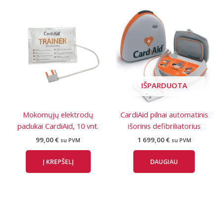
IŠPARDUOTA
Mokomųjų elektrodų
CardiAid pilnai automatinis
padukai CardiAid, 10 vnt.
išorinis defibriliatorius
99,00
€
1 699,00
€
su PVM
su PVM
Į KREPŠELĮ
DAUGIAU