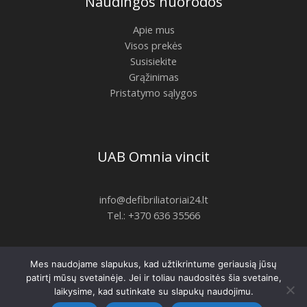
Naudingos nuorodos
Apie mus
Visos prekės
Susisiekite
Grąžinimas
Pristatymo sąlygos
UAB Omnia vincit
info@defibriliatoriai24.lt
Tel.: +370 636 35566
Mes naudojame slapukus, kad užtikrintume geriausią jūsų
Copyright © 2026 | defibriliatoriai24.lt
patirtį mūsų svetainėje. Jei ir toliau naudositės šia svetaine,
laikysime, kad sutinkate su slapukų naudojimu.