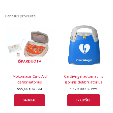
Panašūs produktai
IŠPARDUOTA
Mokomasis CardiAid
CardiAngel automatinis
defibriliatorius
išorinis defibriliatorius
599,00
€
1 579,00
€
su PVM
su PVM
DAUGIAU
Į KREPŠELĮ