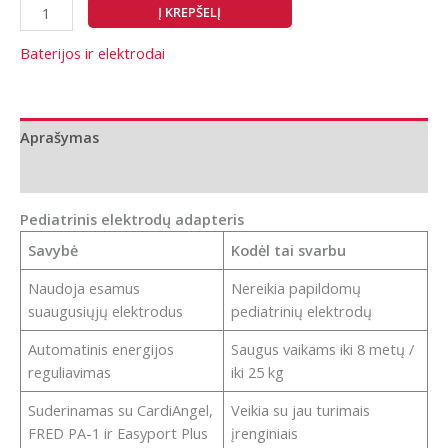
produkto
Į KREPŠELĮ
kiekis:
CardiAngel
Baterijos ir elektrodai
Schiller
Fred
PA-
Aprašymas
1
Pediatrinis
Papildoma informacija
elektrodų
adapteris
Pediatrinis elektrodų adapteris
Savybė
Kodėl tai svarbu
Naudoja esamus
Nereikia papildomų
suaugusiųjų elektrodus
pediatrinių elektrodų
Automatinis energijos
Saugus vaikams iki 8 metų /
reguliavimas
iki 25 kg
Suderinamas su CardiAngel,
Veikia su jau turimais
FRED PA-1 ir Easyport Plus
įrenginiais