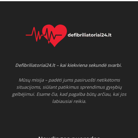
Defibriliatoriai24.lt – kai kiekviena sekundė svarbi.
Mūsų misija – padėti jums pasiruošti netikėtoms
situacijoms, siūlant patikimus sprendimus gyvybių
gelbėjimui. Esame čia, kad pagalba būtų arčiau, kai jos
labiausiai reikia.