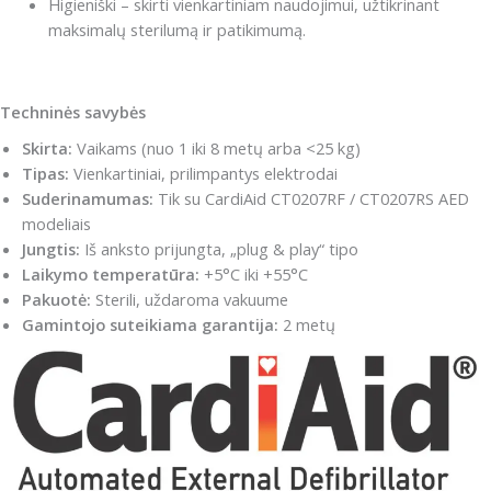
Higieniški – skirti vienkartiniam naudojimui, užtikrinant
maksimalų sterilumą ir patikimumą.
Techninės savybės
Skirta:
Vaikams (nuo 1 iki 8 metų arba <25 kg)
Tipas:
Vienkartiniai, prilimpantys elektrodai
Suderinamumas:
Tik su CardiAid CT0207RF / CT0207RS AED
modeliais
Jungtis:
Iš anksto prijungta, „plug & play“ tipo
Laikymo temperatūra:
+5°C iki +55°C
Pakuotė:
Sterili, uždaroma vakuume
Gamintojo suteikiama garantija:
2 metų