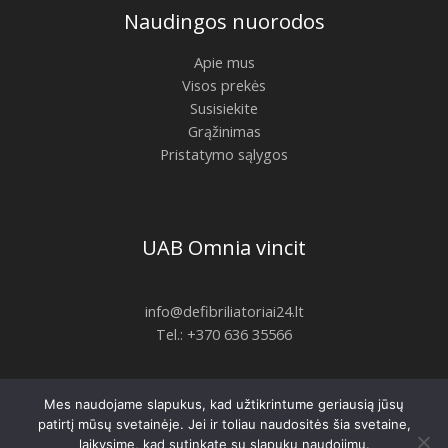
Naudingos nuorodos
Apie mus
Visos prekės
Susisiekite
Grąžinimas
Pristatymo sąlygos
UAB Omnia vincit
info@defibriliatoriai24.lt
Tel.: +370 636 35566
Mes naudojame slapukus, kad užtikrintume geriausią jūsų
Copyright © 2026 | defibriliatoriai24.lt
patirtį mūsų svetainėje. Jei ir toliau naudositės šia svetaine,
laikysime, kad sutinkate su slapukų naudojimu.