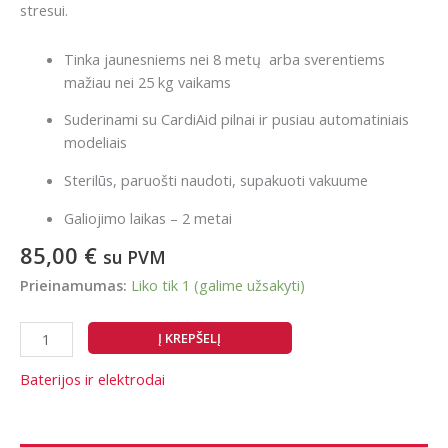
stresui.
Tinka jaunesniems nei 8 metų arba sverentiems
mažiau nei 25 kg vaikams
Suderinami su CardiAid pilnai ir pusiau automatiniais
modeliais
Sterilūs, paruošti naudoti, supakuoti vakuume
Galiojimo laikas – 2 metai
85,00
€
su PVM
Prieinamumas:
Liko tik 1 (galime užsakyti)
produkto
Į KREPŠELĮ
kiekis:
CardiAid
Baterijos ir elektrodai
defibriliatoriaus
elektrodai
vaikams