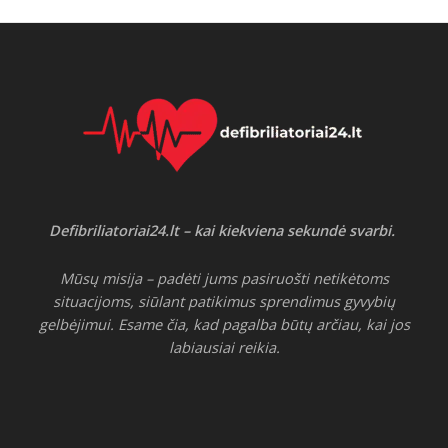
Defibriliatoriai24.lt – kai kiekviena sekundė svarbi.
Mūsų misija – padėti jums pasiruošti netikėtoms
situacijoms, siūlant patikimus sprendimus gyvybių
gelbėjimui. Esame čia, kad pagalba būtų arčiau, kai jos
labiausiai reikia.