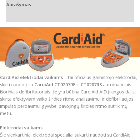
Aprašymas
Papildoma informacija
CardiAid elektrodai vaikams
– tai oficialūs gamintojo elektrodai,
skirti naudoti su
CardiAid CT0207RF
ir
CT0207RS
automatiniais
išoriniais defibriliatoriais. Jie yra būtina CardiAid AID įrangos dalis,
skirta efektyviam vaiko širdies ritmo analizavimui ir defibriliacijos
impulso perdavimui gyvybei pavojingų širdies ritmo sutrikimų
metu.
Elektrodai vaikams
Šie vienkartiniai elektrodai specialiai sukurti naudoti su CardiAid