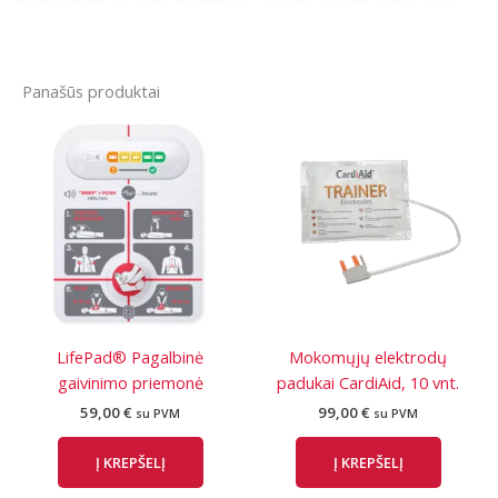
Panašūs produktai
LifePad® Pagalbinė
Mokomųjų elektrodų
gaivinimo priemonė
padukai CardiAid, 10 vnt.
59,00
€
99,00
€
su PVM
su PVM
Į KREPŠELĮ
Į KREPŠELĮ