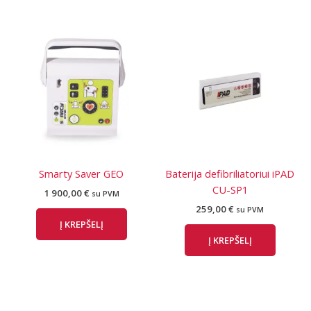
Smarty Saver GEO
Baterija defibriliatoriui iPAD
CU-SP1
1 900,00
€
su PVM
259,00
€
su PVM
Į KREPŠELĮ
Į KREPŠELĮ