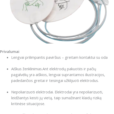
Privalumai
Lengvai prilimpantis paviršius – greitam kontaktui su oda
Aiškus ženklinimas.Ant elektrodų pakuotės ir pačių
pagalvėlių yra aiškios, lengvai suprantamos iliustracijos,
padedančios greitai ir teisingai užklijuoti elektrodus.
Nepoliarizuoti elektrodai. Elektrodai yra nepoliarizuoti,
leidžiantys keisti jų vietą, taip sumažinant klaidų riziką
kritinėse situacijose.