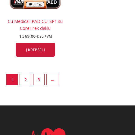
Cu Medical iPAD CU-SP1 su
CoreTrek dėklu
1 569,00
€
su PVM
Į KREPŠELĮ
1
2
3
→