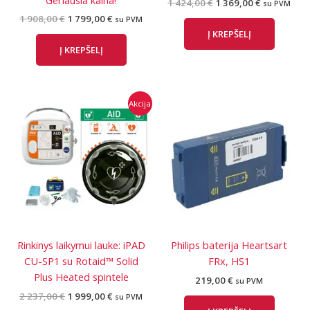
Original
Current
1 424,00
€
1 369,00
€
su PVM
price
price
Original
Current
1 908,00
€
1 799,00
€
su PVM
was:
is:
price
price
Į KREPŠELĮ
1
1
was:
is:
424,00 €.
369,00 €.
Į KREPŠELĮ
1
1
908,00 €.
799,00 €.
Akcija
Rinkinys laikymui lauke: iPAD
Philips baterija Heartsart
CU-SP1 su Rotaid™ Solid
FRx, HS1
Plus Heated spintele
219,00
€
su PVM
Original
Current
2 237,00
€
1 999,00
€
su PVM
price
price