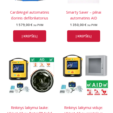
CardiAngel automatinis
Smarty Saver – pilnai
išorinis defibriliatorius
automatinis AID
1 579,00
€
1 350,00
€
su PVM
su PVM
Į KREPŠELĮ
Į KREPŠELĮ
Rinkinys laikymui lauke:
Rinkinys laikymui viduje: