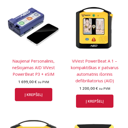
Naujiena! Personalinis,
ViVest PowerBeat A 1 –
nešiojamas AID ViVest
kompaktiškas ir patvarus
PowerBeat P3 + eSIM
automatnis išorinis
defibriliatorius (AID)
1 699,00
€
su PVM
1 200,00
€
su PVM
Į KREPŠELĮ
Į KREPŠELĮ