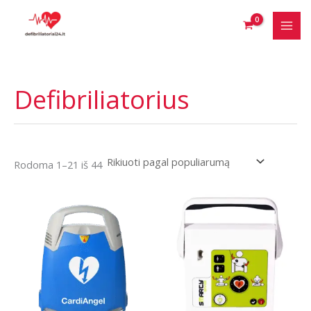
Pereiti
prie
turinio
Defibriliatorius
Rūšiuojama
Rodoma 1–21 iš 44
pagal
populiarumą