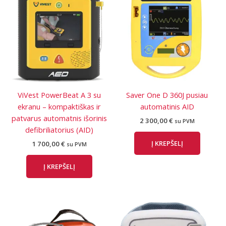
ViVest PowerBeat A 3 su
Saver One D 360J pusiau
ekranu – kompaktiškas ir
automatinis AID
patvarus automatnis išorinis
2 300,00
€
su PVM
defibriliatorius (AID)
Į KREPŠELĮ
1 700,00
€
su PVM
Į KREPŠELĮ