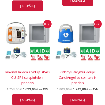
Į KREPŠELĮ
was:
is:
Į KREPŠELĮ
2
1
237,00 €.
999,00 €.
Akcija
Akcija
Rinkinys laikymui viduje: iPAD
Rinkinys laikymui viduje:
CU-SP1 su spintele ir
CardiAngel su spintele ir
priedais
priedais
Original
Current
Original
Current
1 753,00
€
1 699,00
€
1 803,00
€
1 749,00
€
su PVM
su PVM
price
price
price
price
was:
is:
was:
is:
Į KREPŠELĮ
Į KREPŠELĮ
1
1
1
1
753,00 €.
699,00 €.
803,00 €.
749,00 €.