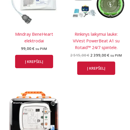
Mindray BeneHeart
Rinkinys laikymui lauke:
elektrodai
ViVest PowerBeat A1 su
Rotaid™ 24/7 spintele.
99,00
€
su PVM
Original
Current
2 515,00
€
2 399,00
€
su PVM
price
price
Į KREPŠELĮ
was:
is:
Į KREPŠELĮ
2
2
515,00 €.
399,00 €.