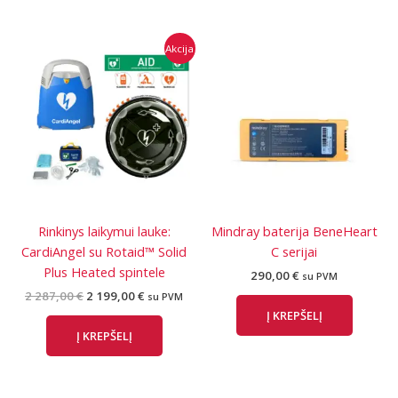
Akcija
Rinkinys laikymui lauke:
Mindray baterija BeneHeart
CardiAngel su Rotaid™ Solid
C serijai
Plus Heated spintele
290,00
€
su PVM
Original
Current
2 287,00
€
2 199,00
€
su PVM
price
price
Į KREPŠELĮ
was:
is:
Į KREPŠELĮ
2
2
287,00 €.
199,00 €.