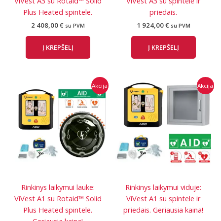
ViVest A3 su Rotaid™ Solid
ViVest A3 su spintele ir
Plus Heated spintele.
priedais.
2 408,00
€
1 924,00
€
su PVM
su PVM
Į KREPŠELĮ
Į KREPŠELĮ
Akcija
Akcija
Rinkinys laikymui lauke:
Rinkinys laikymui viduje:
ViVest A1 su Rotaid™ Solid
ViVest A1 su spintele ir
Plus Heated spintele.
priedais. Geriausia kaina!
Geriausia kaina!