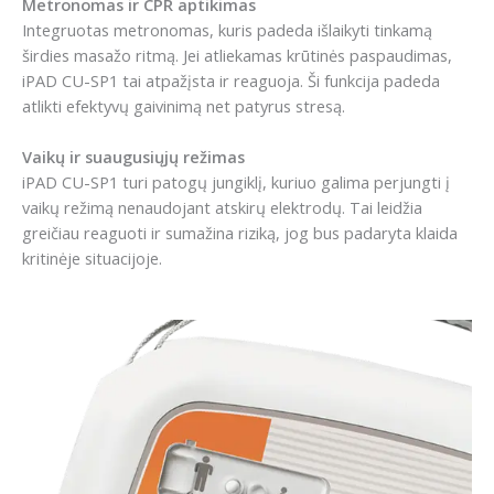
Metronomas ir CPR aptikimas
Integruotas metronomas, kuris padeda išlaikyti tinkamą
širdies masažo ritmą. Jei atliekamas krūtinės paspaudimas,
iPAD CU-SP1 tai atpažįsta ir reaguoja. Ši funkcija padeda
atlikti efektyvų gaivinimą net patyrus stresą.
Vaikų ir suaugusiųjų režimas
iPAD CU-SP1 turi patogų jungiklį, kuriuo galima perjungti į
vaikų režimą nenaudojant atskirų elektrodų. Tai leidžia
greičiau reaguoti ir sumažina riziką, jog bus padaryta klaida
kritinėje situacijoje.