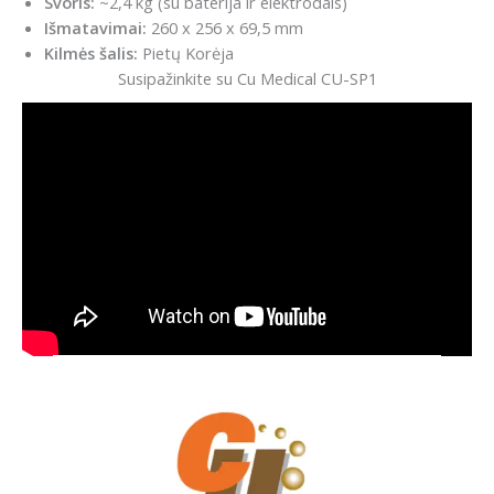
Svoris:
~2,4 kg (su baterija ir elektrodais)
Išmatavimai:
260 x 256 x 69,5 mm
Kilmės šalis:
Pietų Korėja
Susipažinkite su Cu Medical CU-SP1