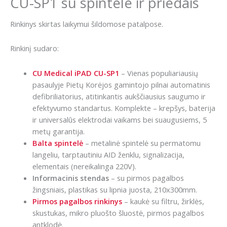
CU-SP1 su spintele ir priedais
Rinkinys skirtas laikymui šildomose patalpose.
Rinkinį sudaro:
CU Medical iPAD CU-SP1
– Vienas populiariausių
pasaulyje Pietų Korėjos gamintojo pilnai automatinis
defibriliatorius, atitinkantis aukščiausius saugumo ir
efektyvumo standartus. Komplekte – krepšys, baterija
ir universalūs elektrodai vaikams bei suaugusiems, 5
metų garantija.
Balta spintelė
– metalinė spintelė su permatomu
langeliu, tarptautiniu AID ženklu, signalizacija,
elementais (nereikalinga 220V).
Informacinis stendas
– su pirmos pagalbos
žingsniais, plastikas su lipnia juosta, 210x300mm.
Pirmos pagalbos rinkinys
– kaukė su filtru, žirklės,
skustukas, mikro pluošto šluostė, pirmos pagalbos
antklodė.