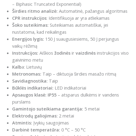
– Biphasic Truncated Exponential)
Širdies ritmo analizė:
Automatinė, pažangus algoritmas
CPR instrukcijos
: Identifikuoja ar yra atliekamas
Šoko suteikimas:
Suteikiamas automatiškai, jei
nustatoma, kad reikalingas
Energijos lygis:
150 J suaugusiesiems, 50 J perjungus
vaikų rėžimą
Instrukcijos:
Aiškios
žodinės
ir
vaizdinės
instrukcijos viso
gaivinimo metu
Kalb
a: Lietuvių
Metronomas:
Taip – diktuoja širdies masažo ritmą
Savidiagnostika:
Taip
Būklės indikatoriai:
LED indikatoriai
Apsaugos klasė:
IP55
– atsparus dulkėms ir vandens
purslams
Gamintojo suteikiama garantija:
5 metai
Elektrodų galiojimas:
2 metai
Atmintis:
Įvykių saugojimas
Darbinė temperatūra:
0 °C – 50 °C