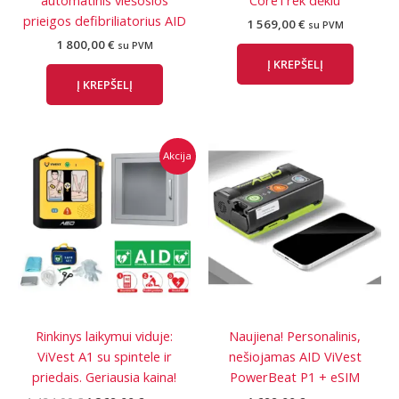
prieigos defibriliatorius AID
1 569,00
€
su PVM
1 800,00
€
su PVM
Į KREPŠELĮ
Į KREPŠELĮ
Akcija
Rinkinys laikymui viduje:
Naujiena! Personalinis,
ViVest A1 su spintele ir
nešiojamas AID ViVest
priedais. Geriausia kaina!
PowerBeat P1 + eSIM