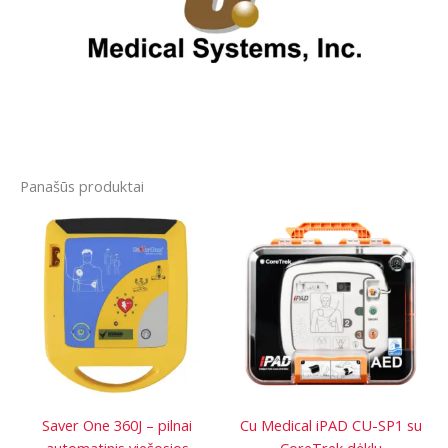
Panašūs produktai
Saver One 360J – pilnai
Cu Medical iPAD CU-SP1 su
automatinis viešosios
CoreTrek dėklu