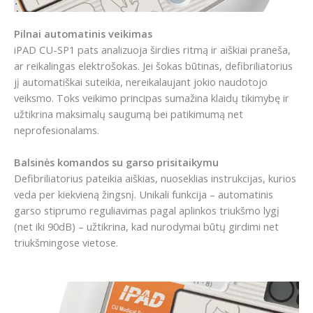
Pilnai automatinis veikimas
iPAD CU-SP1 pats analizuoja širdies ritmą ir aiškiai praneša,
ar reikalingas elektrošokas. Jei šokas būtinas, defibriliatorius
jį automatiškai suteikia, nereikalaujant jokio naudotojo
veiksmo. Toks veikimo principas sumažina klaidų tikimybę ir
užtikrina maksimalų saugumą bei patikimumą net
neprofesionalams.
Balsinės komandos su garso prisitaikymu
Defibriliatorius pateikia aiškias, nuoseklias instrukcijas, kurios
veda per kiekvieną žingsnį. Unikali funkcija – automatinis
garso stiprumo reguliavimas pagal aplinkos triukšmo lygį
(net iki 90dB) – užtikrina, kad nurodymai būtų girdimi net
triukšmingose vietose.