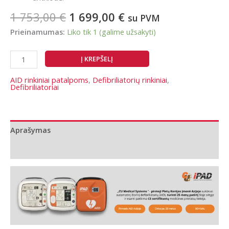
Original
Current
1 753,00
€
1 699,00
€
su PVM
price
price
Prieinamumas:
Liko tik 1 (galime užsakyti)
was:
is:
1
1
produkto
Į KREPŠELĮ
753,00 €.
699,00 €.
kiekis:
Rinkinys
AID rinkiniai patalpoms
,
Defibriliatorių rinkiniai
,
Defibriliatoriai
laikymui
viduje:
iPAD
CU-
Aprašymas
SP1 su
Papildoma informacija
spintele
ir
priedais