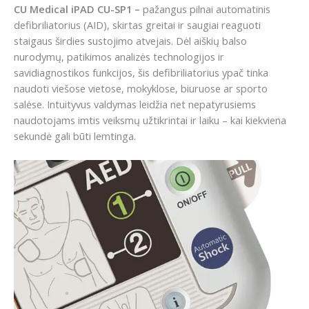
CU Medical iPAD CU-SP1 –
pažangus pilnai automatinis
defibriliatorius (AID), skirtas greitai ir saugiai reaguoti
staigaus širdies sustojimo atvejais. Dėl aiškių balso
nurodymų, patikimos analizės technologijos ir
savidiagnostikos funkcijos, šis defibriliatorius ypač tinka
naudoti viešose vietose, mokyklose, biuruose ar sporto
salėse. Intuityvus valdymas leidžia net nepatyrusiems
naudotojams imtis veiksmų užtikrintai ir laiku – kai kiekviena
sekundė gali būti lemtinga.