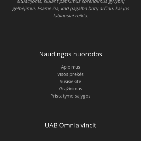
situacijoms, siūlant patikimus sprendimus gyvybių
gelbėjimui. Esame čia, kad pagalba būtų arčiau, kai jos
labiausiai reikia.
Naudingos nuorodos
Apie mus
Visos prekės
Susisiekite
Grąžinimas
Pristatymo sąlygos
UAB Omnia vincit