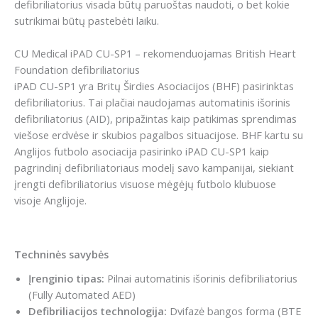
defibriliatorius visada būtų paruoštas naudoti, o bet kokie
sutrikimai būtų pastebėti laiku.
CU Medical iPAD CU-SP1 – rekomenduojamas British Heart
Foundation defibriliatorius
iPAD CU-SP1 yra Britų Širdies Asociacijos (BHF) pasirinktas
defibriliatorius. Tai plačiai naudojamas automatinis išorinis
defibriliatorius (AID), pripažintas kaip patikimas sprendimas
viešose erdvėse ir skubios pagalbos situacijose. BHF kartu su
Anglijos futbolo asociacija pasirinko iPAD CU-SP1 kaip
pagrindinį defibriliatoriaus modelį savo kampanijai, siekiant
įrengti defibriliatorius visuose mėgėjų futbolo klubuose
visoje Anglijoje.
Techninės savybės
Įrenginio tipas:
Pilnai automatinis išorinis defibriliatorius
(Fully Automated AED)
Defibriliacijos technologija:
Dvifazė bangos forma (BTE