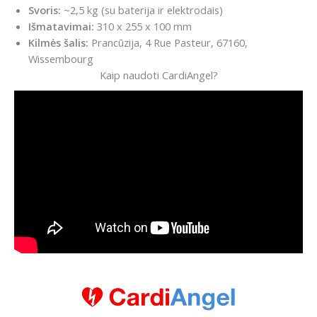
Svoris:
~2,5 kg (su baterija ir elektrodais)
Išmatavimai:
310 x 255 x 100 mm
Kilmės šalis:
Prancūzija, 4 Rue Pasteur, 67160,
Wissembourg
Kaip naudoti CardiAngel?