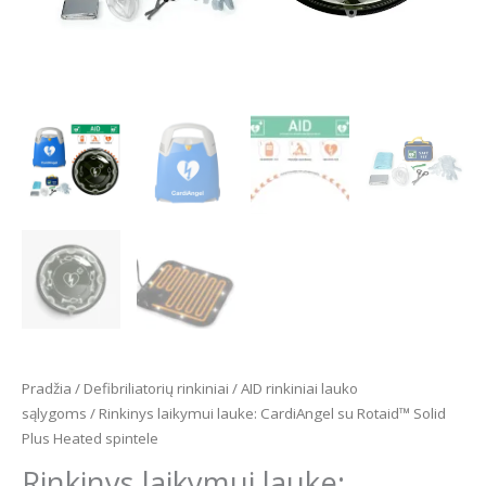
Pradžia
/
Defibriliatorių rinkiniai
/
AID rinkiniai lauko
sąlygoms
/ Rinkinys laikymui lauke: CardiAngel su Rotaid™ Solid
Plus Heated spintele
Rinkinys laikymui lauke: