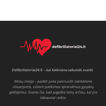
Defibriliatoriai24.lt – kai kiekviena sekundė svarbi.
Mūsų misija – padėti jums pasiruošti netikėtoms
situacijoms, siūlant patikimus sprendimus gyvybių
gelbėjimui. Esame čia, kad pagalba būtų arčiau, kai jos
labiausiai reikia.