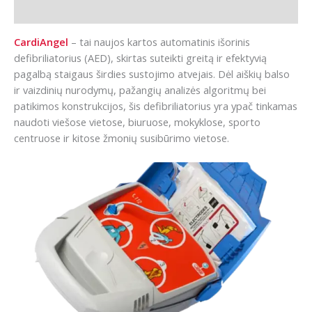
Papildoma informacija
Solid
Plus
CardiAngel
– tai naujos kartos automatinis išorinis
Heated
defibriliatorius (AED), skirtas suteikti greitą ir efektyvią
spintele
pagalbą staigaus širdies sustojimo atvejais. Dėl aiškių balso
ir vaizdinių nurodymų, pažangių analizės algoritmų bei
patikimos konstrukcijos, šis defibriliatorius yra ypač tinkamas
naudoti viešose vietose, biuruose, mokyklose, sporto
centruose ir kitose žmonių susibūrimo vietose.