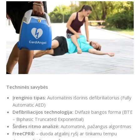
Techninės savybės
Įrenginio tipas:
Automatinis išorinis defibriliatorius (Fully
Automatic AED)
Defibriliacijos technologija:
Dvifazė bangos forma (BTE
– Biphasic Truncated Exponential)
Širdies ritmo analizė:
Automatinė, pažangus algoritmas
FreeCPR®
– duoda atgalinį ryšį ar tinkamu tempu