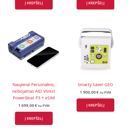
Į KREPŠELĮ
Į KREPŠELĮ
1
1
753,00 €.
699,00 €.
Naujiena! Personalinis,
Smarty Saver GEO
nešiojamas AID ViVest
1 900,00
€
su PVM
PowerBeat P3 + eSIM
Į KREPŠELĮ
1 699,00
€
su PVM
Į KREPŠELĮ