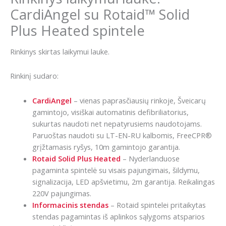
CardiAngel su Rotaid™ Solid
Plus Heated spintele
Rinkinys skirtas laikymui lauke.
Rinkinį sudaro:
CardiAngel
– vienas paprasčiausių rinkoje, Šveicarų
gamintojo, visiškai automatinis defibriliatorius,
sukurtas naudoti net nepatyrusiems naudotojams.
Paruoštas naudoti su LT-EN-RU kalbomis, FreeCPR®
grįžtamasis ryšys, 10m gamintojo garantija.
Rotaid Solid Plus Heated
– Nyderlanduose
pagaminta spintelė su visais pajungimais, šildymu,
signalizacija, LED apšvietimu, 2m garantija. Reikalingas
220V pajungimas.
Informacinis stendas
– Rotaid spintelei pritaikytas
stendas pagamintas iš aplinkos sąlygoms atsparios