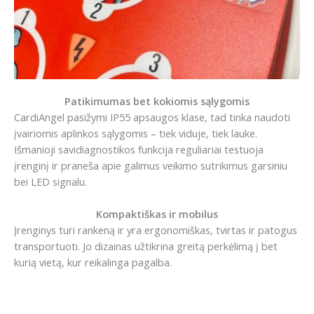
Patikimumas bet kokiomis sąlygomis
CardiAngel pasižymi IP55 apsaugos klase, tad tinka naudoti
įvairiomis aplinkos sąlygomis – tiek viduje, tiek lauke.
Išmanioji savidiagnostikos funkcija reguliariai testuoja
įrenginį ir praneša apie galimus veikimo sutrikimus garsiniu
bei LED signalu.
Kompaktiškas ir mobilus
Įrenginys turi rankeną ir yra ergonomiškas, tvirtas ir patogus
transportuoti. Jo dizainas užtikrina greitą perkėlimą į bet
kurią vietą, kur reikalinga pagalba.