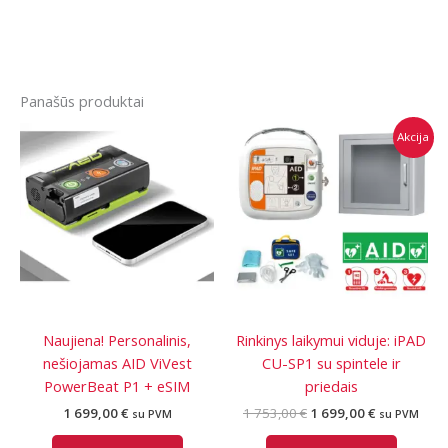
Panašūs produktai
Akcija
Naujiena! Personalinis,
Rinkinys laikymui viduje: iPAD
nešiojamas AID ViVest
CU-SP1 su spintele ir
PowerBeat P1 + eSIM
priedais
Original
Current
1 699,00
€
1 753,00
€
1 699,00
€
su PVM
su PVM
price
price
was:
is: