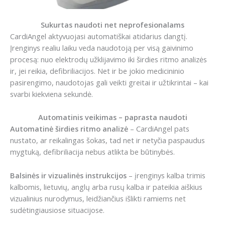
Sukurtas naudoti net neprofesionalams
CardiAngel aktyvuojasi automatiškai atidarius dangtį.
Įrenginys realiu laiku veda naudotoją per visą gaivinimo
procesą: nuo elektrodų užklijavimo iki širdies ritmo analizės
ir, jei reikia, defibriliacijos. Net ir be jokio medicininio
pasirengimo, naudotojas gali veikti greitai ir užtikrintai – kai
svarbi kiekviena sekundė.
Automatinis veikimas – paprasta naudoti
Automatinė širdies ritmo analizė
– CardiAngel pats
nustato, ar reikalingas šokas, tad net ir netyčia paspaudus
mygtuką, defibriliacija nebus atlikta be būtinybės.
Balsinės ir vizualinės instrukcijos
– įrenginys kalba trimis
kalbomis, lietuvių, anglų arba rusų kalba ir pateikia aiškius
vizualinius nurodymus, leidžiančius išlikti ramiems net
sudėtingiausiose situacijose.