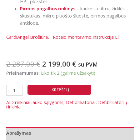
HPL plokštės.
Pirmos pagalbos rinkinys
– kaukė su filtru, žirklės,
skustukas, mikro pluošto šluostė, pirmos pagalbos
antklodė.
CardiAngel Brošiūra,
Rotaid montavimo instrukcija LT
Original
Current
2 287,00
€
2 199,00
€
su PVM
price
price
Prieinamumas:
Liko tik 2 (galime užsakyti)
was:
is:
2
2
produkto
Į KREPŠELĮ
287,00 €.
199,00 €.
kiekis:
Rinkinys
AID rinkiniai lauko sąlygoms
,
Defibriliatoriai
,
Defibriliatorių
rinkiniai
laikymui
lauke:
CardiAngel
su
Aprašymas
Rotaid™