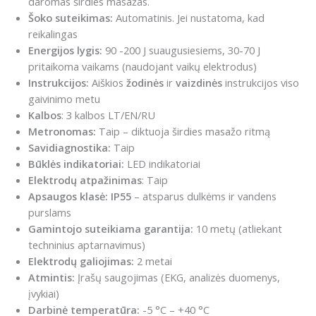
daromas širdies masažas.
Šoko suteikimas:
Automatinis. Jei nustatoma, kad
reikalingas
Energijos lygis:
90 -200 J suaugusiesiems, 30-70 J
pritaikoma vaikams (naudojant vaikų elektrodus)
Instrukcijos:
Aiškios
žodinės
ir
vaizdinės
instrukcijos viso
gaivinimo metu
Kalbos
: 3 kalbos LT/EN/RU
Metronomas:
Taip – diktuoja širdies masažo ritmą
Savidiagnostika:
Taip
Būklės indikatoriai:
LED indikatoriai
Elektrodų atpažinimas
: Taip
Apsaugos klasė:
IP55
– atsparus dulkėms ir vandens
purslams
Gamintojo suteikiama garantija:
10 metų (atliekant
techninius aptarnavimus)
Elektrodų galiojimas:
2 metai
Atmintis:
Įrašų saugojimas (EKG, analizės duomenys,
įvykiai)
Darbinė temperatūra:
-5 °C – +40 °C