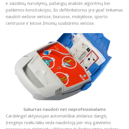
ir vaizdinių nurodymų, pažangių analizės algoritmų bei
patikimos konstrukcijos, šis defibriliatorius yra ypač tinkamas
naudoti viešose vietose, biuruose, mokyklose, sporto
centruose ir kitose žmonių susibūrimo vietose.
Sukurtas naudoti net neprofesionalams
CardiAngel aktyvuojasi automatiškai atidarius dangtį.
Įrenginys realiu laiku veda naudotoją per visą gaivinimo