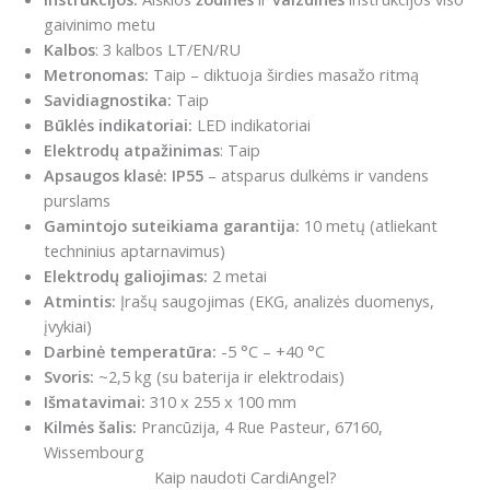
gaivinimo metu
Kalbos
: 3 kalbos LT/EN/RU
Metronomas:
Taip – diktuoja širdies masažo ritmą
Savidiagnostika:
Taip
Būklės indikatoriai:
LED indikatoriai
Elektrodų atpažinimas
: Taip
Apsaugos klasė:
IP55
– atsparus dulkėms ir vandens
purslams
Gamintojo suteikiama garantija:
10 metų (atliekant
techninius aptarnavimus)
Elektrodų galiojimas:
2 metai
Atmintis:
Įrašų saugojimas (EKG, analizės duomenys,
įvykiai)
Darbinė temperatūra:
-5 °C – +40 °C
Svoris:
~2,5 kg (su baterija ir elektrodais)
Išmatavimai:
310 x 255 x 100 mm
Kilmės šalis:
Prancūzija, 4 Rue Pasteur, 67160,
Wissembourg
Kaip naudoti CardiAngel?