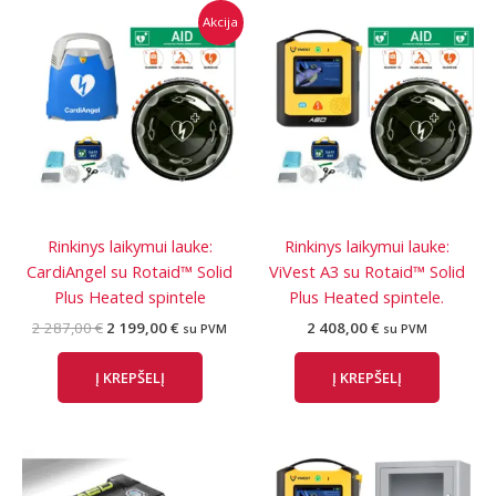
Akcija
Rinkinys laikymui lauke:
Rinkinys laikymui lauke:
CardiAngel su Rotaid™ Solid
ViVest A3 su Rotaid™ Solid
Plus Heated spintele
Plus Heated spintele.
Original
Current
2 287,00
€
2 199,00
€
2 408,00
€
su PVM
su PVM
price
price
was:
is:
Į KREPŠELĮ
Į KREPŠELĮ
2
2
287,00 €.
199,00 €.