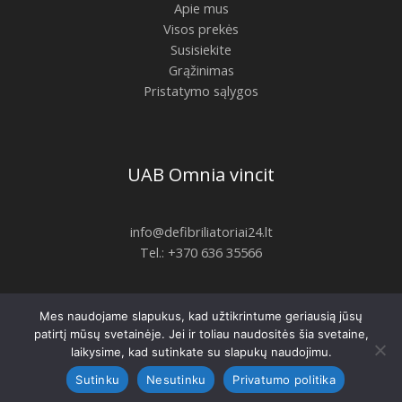
Apie mus
Visos prekės
Susisiekite
Grąžinimas
Pristatymo sąlygos
UAB Omnia vincit
info@defibriliatoriai24.lt
Tel.: +370 636 35566
Mes naudojame slapukus, kad užtikrintume geriausią jūsų
Copyright © 2026 | defibriliatoriai24.lt
patirtį mūsų svetainėje. Jei ir toliau naudositės šia svetaine,
laikysime, kad sutinkate su slapukų naudojimu.
Sutinku
Nesutinku
Privatumo politika