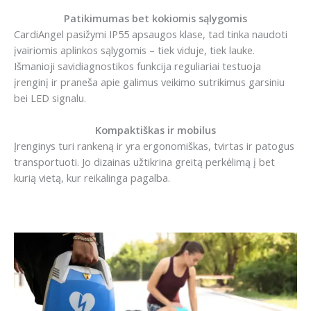
Patikimumas bet kokiomis sąlygomis
CardiAngel pasižymi IP55 apsaugos klase, tad tinka naudoti
įvairiomis aplinkos sąlygomis – tiek viduje, tiek lauke.
Išmanioji savidiagnostikos funkcija reguliariai testuoja
įrenginį ir praneša apie galimus veikimo sutrikimus garsiniu
bei LED signalu.
Kompaktiškas ir mobilus
Įrenginys turi rankeną ir yra ergonomiškas, tvirtas ir patogus
transportuoti. Jo dizainas užtikrina greitą perkėlimą į bet
kurią vietą, kur reikalinga pagalba.