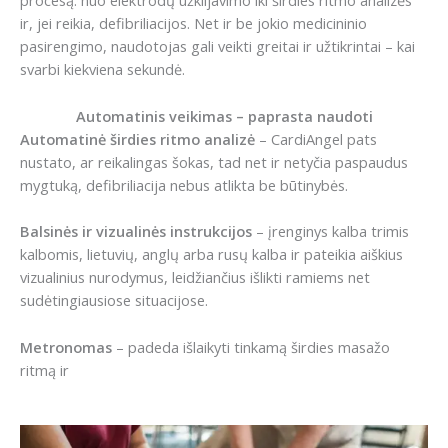
procesą: nuo elektrodų užklijavimo iki širdies ritmo analizės
ir, jei reikia, defibriliacijos. Net ir be jokio medicininio
pasirengimo, naudotojas gali veikti greitai ir užtikrintai – kai
svarbi kiekviena sekundė.
Automatinis veikimas – paprasta naudoti
Automatinė širdies ritmo analizė
– CardiAngel pats
nustato, ar reikalingas šokas, tad net ir netyčia paspaudus
mygtuką, defibriliacija nebus atlikta be būtinybės.
Balsinės ir vizualinės instrukcijos
– įrenginys kalba trimis
kalbomis, lietuvių, anglų arba rusų kalba ir pateikia aiškius
vizualinius nurodymus, leidžiančius išlikti ramiems net
sudėtingiausiose situacijose.
Metronomas
– padeda išlaikyti tinkamą širdies masažo
ritmą ir