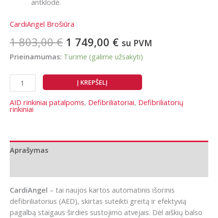
antklodė.
CardiAngel Brošiūra
Original
Current
1 803,00
€
1 749,00
€
su PVM
price
price
Prieinamumas:
Turime (galime užsakyti)
was:
is:
1
1
produkto
Į KREPŠELĮ
803,00 €.
749,00 €.
kiekis:
Rinkinys
AID rinkiniai patalpoms
,
Defibriliatoriai
,
Defibriliatorių
rinkiniai
laikymui
viduje:
CardiAngel
su
Aprašymas
spintele
Papildoma informacija
ir
priedais
CardiAngel
– tai naujos kartos automatinis išorinis
defibriliatorius (AED), skirtas suteikti greitą ir efektyvią
pagalbą staigaus širdies sustojimo atvejais. Dėl aiškių balso