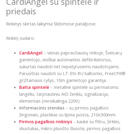
CardiAngel su spintele ir
priedais
Rinkinys skirtas laikymui šildomose patalpose.
Rinkinį sudaro:
CardiAngel
– vienas paprasčiausių rinkoje, Šveicarų
gamintojo, visiškai automatinis defibriliatorius,
sukurtas naudoti net nepatyrusiems naudotojams.
Paruoštas naudoti su LT-EN-RU kalbomis, FreeCPR®
grįžtamasis ryšys, 10m gamintojo garantija.
Balta spintelė
– metalinė spintelė su permatomu
langeliu, tarptautiniu AID ženklu, signalizacija,
elementais (nereikalinga 220V).
Informacinis stendas
– su pirmos pagalbos
žingsniais, plastikas su lipnia juosta, 210x300mm.
Pirmos pagalbos rinkinys
– kaukė su filtru, žirklės,
skustukas, mikro pluošto šluostė, pirmos pagalbos