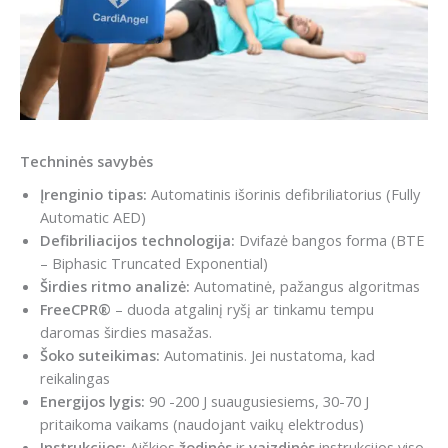
Techninės savybės
Įrenginio tipas:
Automatinis išorinis defibriliatorius (Fully
Automatic AED)
Defibriliacijos technologija:
Dvifazė bangos forma (BTE
– Biphasic Truncated Exponential)
Širdies ritmo analizė:
Automatinė, pažangus algoritmas
FreeCPR®
– duoda atgalinį ryšį ar tinkamu tempu
daromas širdies masažas.
Šoko suteikimas:
Automatinis. Jei nustatoma, kad
reikalingas
Energijos lygis:
90 -200 J suaugusiesiems, 30-70 J
pritaikoma vaikams (naudojant vaikų elektrodus)
Instrukcijos:
Aiškios
žodinės
ir
vaizdinės
instrukcijos viso