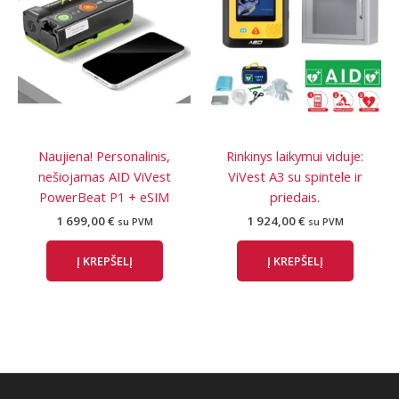
Naujiena! Personalinis,
Rinkinys laikymui viduje:
nešiojamas AID ViVest
ViVest A3 su spintele ir
PowerBeat P1 + eSIM
priedais.
1 699,00
€
1 924,00
€
su PVM
su PVM
Į KREPŠELĮ
Į KREPŠELĮ