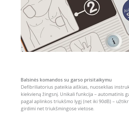
Balsinės komandos su garso prisitaikymu
Defibriliatorius pateikia aiškias, nuoseklias instru
kiekvieną žingsnį. Unikali funkcija – automatinis 
pagal aplinkos triukšmo lygį (net iki 90dB) – užti
girdimi net triukšmingose vietose.