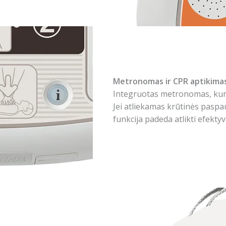
Metronomas ir CPR aptikima
Integruotas metronomas, kuris
Jei atliekamas krūtinės paspau
funkcija padeda atlikti efekty