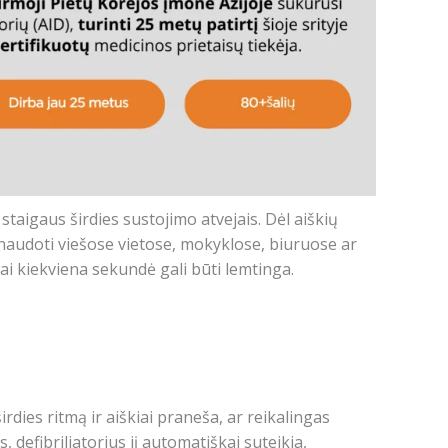
 staigaus širdies sustojimo atvejais. Dėl aiškių
a naudoti viešose vietose, mokyklose, biuruose ar
ai kiekviena sekundė gali būti lemtinga.
rdies ritmą ir aiškiai praneša, ar reikalingas
, defibriliatorius jį automatiškai suteikia,