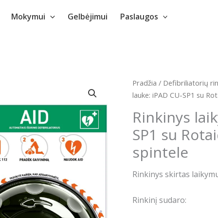
Mokymui
Gelbėjimui
Paslaugos
Pradžia
/
Defibriliatorių rin
lauke: iPAD CU-SP1 su Rot
Rinkinys lai
SP1 su Rota
spintele
Rinkinys skirtas laikym
Rinkinį sudaro: