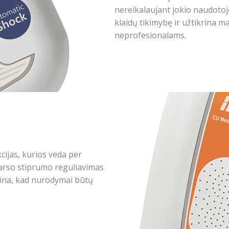
nereikalaujant jokio naudoto
klaidų tikimybę ir užtikrina
neprofesionalams.
kcijas, kurios veda per
garso stiprumo reguliavimas
krina, kad nurodymai būtų