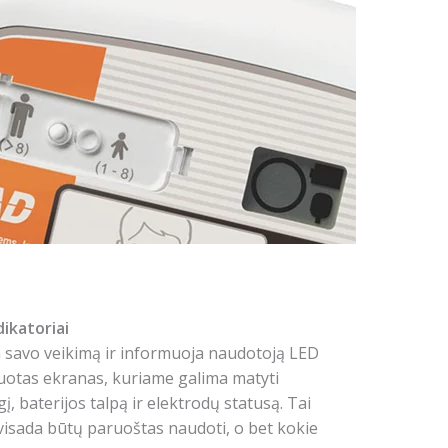
dikatoriai
a savo veikimą ir informuoja naudotoją LED
ruotas ekranas, kuriame galima matyti
gį, baterijos talpą ir elektrodų statusą. Tai
s visada būtų paruoštas naudoti, o bet kokie