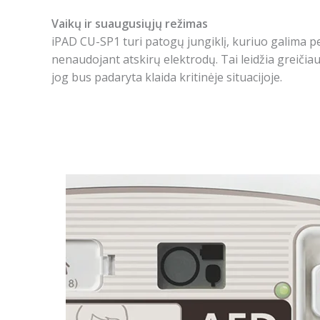
Vaikų ir suaugusiųjų režimas
iPAD CU-SP1 turi patogų jungiklį, kuriuo galima pe
nenaudojant atskirų elektrodų. Tai leidžia greičiau
jog bus padaryta klaida kritinėje situacijoje.