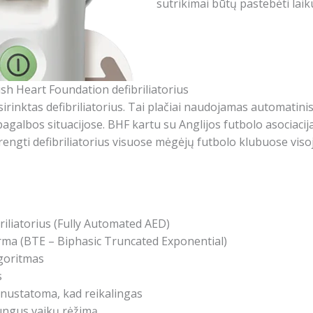
sutrikimai būtų pastebėti laik
h Heart Foundation defibriliatorius
rinktas defibriliatorius. Tai plačiai naudojamas automatinis i
agalbos situacijose. BHF kartu su Anglijos futbolo asociaci
įrengti defibriliatorius visuose mėgėjų futbolo klubuose visoj
briliatorius (Fully Automated AED)
ma (BTE – Biphasic Truncated Exponential)
goritmas
s
 nustatoma, kad reikalingas
jungus vaikų rėžimą