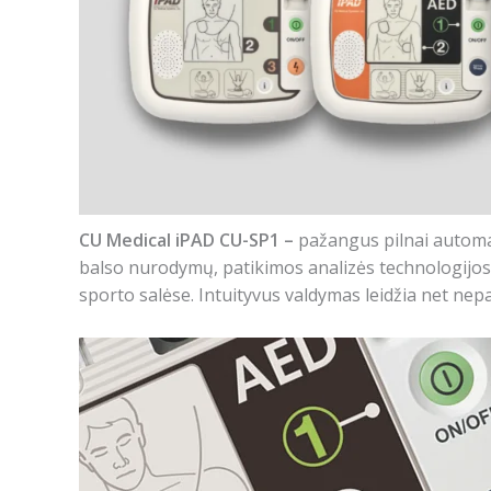
CU Medical iPAD CU-SP1 –
pažangus pilnai automati
balso nurodymų, patikimos analizės technologijos i
sporto salėse. Intuityvus valdymas leidžia net nep