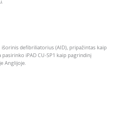
u.
šorinis defibriliatorius (AID), pripažintas kaip
ja pasirinko iPAD CU-SP1 kaip pagrindinį
e Anglijoje.