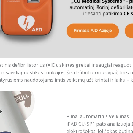
nis defibriliatorius (AID), skirtas greitai ir saugiai reaguoti
r savidiagnostikos funkcijos, šis defibriliatorius ypač tink
atyrusiems naudotojams imtis veiksmų užtikrintai ir laiku – k
Pilnai automatinis veikimas
iPAD CU-SP1 pats analizuoja ši
elektrošokas. Jei šokas būtinas