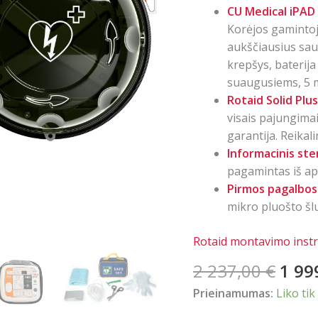
CU Medical iPAD
Korėjos gamintojo
aukščiausius sa
krepšys, baterija
suaugusiems, 5 m
Rotaid Solid Plu
visais pajungimai
garantija. Reika
Informacinis st
pagamintas iš ap
Pirmos pagalbos 
mikro pluošto šl
Rotaid montavimo instr
Orig
2 237,00
€
1 99
pric
Prieinamumas:
Liko tik
was: