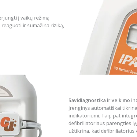
rjungti į vaikų režimą
 reaguoti ir sumažina riziką,
Savidiagnostika ir veikimo in
Įrenginys automatiškai tikrin
indikatoriumi. Taip pat integ
defibriliatoriaus parengties ly
užtikrina, kad defibriliatoriu