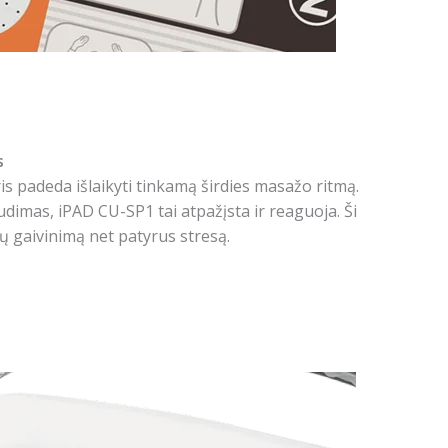
s
 padeda išlaikyti tinkamą širdies masažo ritmą.
dimas, iPAD CU-SP1 tai atpažįsta ir reaguoja. Ši
vų gaivinimą net patyrus stresą.