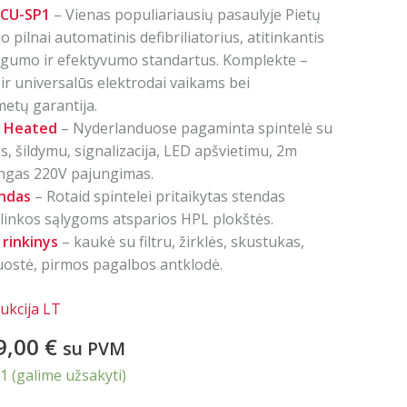
 CU-SP1
– Vienas populiariausių pasaulyje Pietų
 pilnai automatinis defibriliatorius, atitinkantis
ugumo ir efektyvumo standartus. Komplekte –
 ir universalūs elektrodai vaikams bei
etų garantija.
s Heated
– Nyderlanduose pagaminta spintelė su
s, šildymu, signalizacija, LED apšvietimu, 2m
lingas 220V pajungimas.
endas
– Rotaid spintelei pritaikytas stendas
linkos sąlygoms atsparios HPL plokštės.
rinkinys
– kaukė su filtru, žirklės, skustukas,
uostė, pirmos pagalbos antklodė.
ukcija LT
inal
Current
9,00
€
su PVM
e
price
 1 (galime užsakyti)
is: