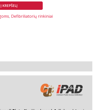
1
Į KREPŠELĮ
00 €.
999,00 €.
ygoms
,
Defibriliatorių rinkiniai