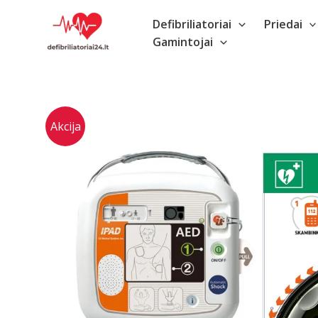
Pereiti
Defibriliatoriai
Priedai
prie
Gamintojai
turinio
Akcija