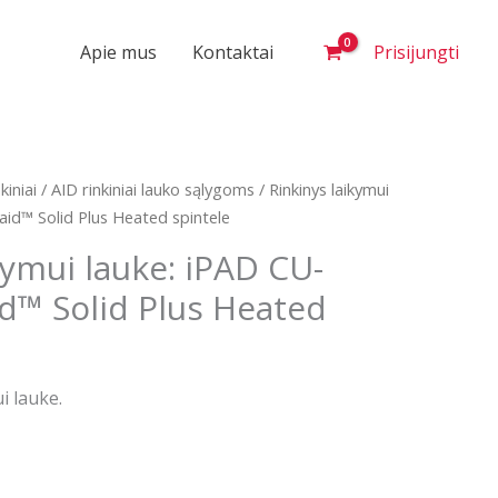
Apie mus
Kontaktai
Prisijungti
kiniai
/
AID rinkiniai lauko sąlygoms
/ Rinkinys laikymui
aid™ Solid Plus Heated spintele
kymui lauke: iPAD CU-
id™ Solid Plus Heated
ui lauke.