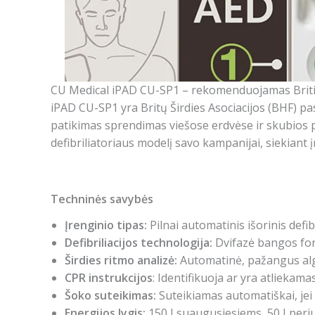
CU Medical iPAD CU-SP1 – rekomenduojamas Britis
iPAD CU-SP1 yra Britų Širdies Asociacijos (BHF) pasi
patikimas sprendimas viešose erdvėse ir skubios p
defibriliatoriaus modelį savo kampanijai, siekiant 
Techninės savybės
Įrenginio tipas:
Pilnai automatinis išorinis defi
Defibriliacijos technologija:
Dvifazė bangos for
Širdies ritmo analizė:
Automatinė, pažangus al
CPR instrukcijos
: Identifikuoja ar yra atliekama
Šoko suteikimas:
Suteikiamas automatiškai, jei
Energijos lygis:
150 J suaugusiesiems, 50 J per