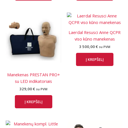
Laerdal Resusci Anne QCPR
viso kūno manekenas
3 500,00
€
su PVM
Į KREPŠELĮ
Manekenas PRESTAN PRO+
su LED indikatoriais
329,00
€
su PVM
Į KREPŠELĮ