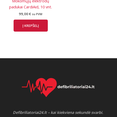
Mokomųjų elektrodų
padukai CardiAid, 10 vnt.
99,00
€
su PVM
Į KREPŠELĮ
Defibriliatoriai24.lt – kai kiekviena sekundė svarbi.