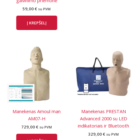
gaivinimo priemonė
59,00
€
su PVM
Į KREPŠELĮ
Manekenas Amoul man
Manekenas PRESTAN
AM07-H
Advanced 2000 su LED
indikatoriais ir Bluetooth
729,00
€
su PVM
329,00
€
su PVM