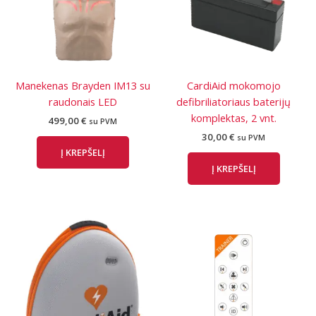
Manekenas Brayden IM13 su
CardiAid mokomojo
raudonais LED
defibriliatoriaus baterijų
komplektas, 2 vnt.
499,00
€
su PVM
30,00
€
su PVM
Į KREPŠELĮ
Į KREPŠELĮ