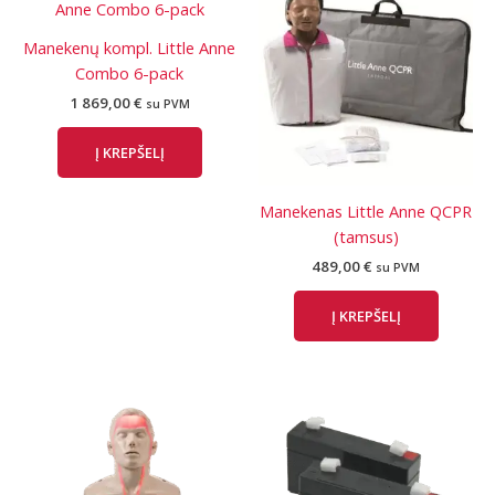
Manekenų kompl. Little Anne
Combo 6-pack
1 869,00
€
su PVM
Į KREPŠELĮ
Manekenas Little Anne QCPR
(tamsus)
489,00
€
su PVM
Į KREPŠELĮ