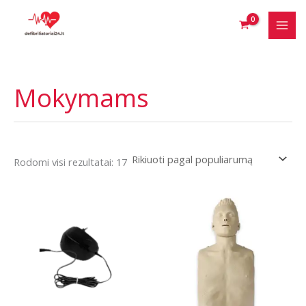
Pereiti
prie
turinio
Mokymams
Rūšiuojama
Rodomi visi rezultatai: 17
pagal
populiarumą