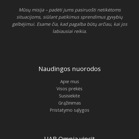
Mūsų misija – padėti jums pasiruošti netikėtoms
situacijoms, siūlant patikimus sprendimus gyvybių
gelbėjimui. Esame čia, kad pagalba būtų arčiau, kai jos
labiausiai reikia.
Naudingos nuorodos
Apie mus
Visos prekės
Susisiekite
Grąžinimas
Pristatymo sąlygos
UAB Omnia vincit