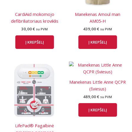
CardiAid mokomojo
Manekenas Amoul man
defibriliatoriaus kroviklis
AM05-H
30,00
€
439,00
€
su PVM
su PVM
Į KREPŠELĮ
Į KREPŠELĮ
Manekenas Little Anne QCPR
(šviesus)
489,00
€
su PVM
Į KREPŠELĮ
LifePad® Pagalbinė