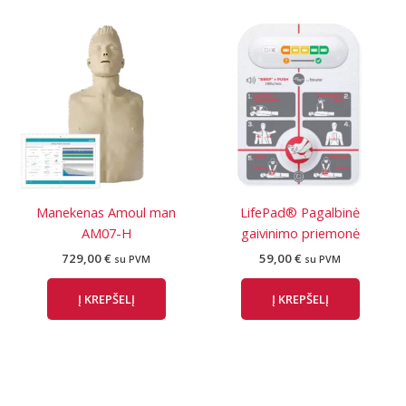
Manekenas Amoul man
LifePad® Pagalbinė
AM07-H
gaivinimo priemonė
729,00
€
59,00
€
su PVM
su PVM
Į KREPŠELĮ
Į KREPŠELĮ