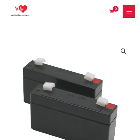
Pereiti
prie
turinio