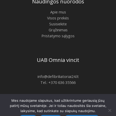
Naudingos nuorodos
Apie mus
Visos prekės
Susisiekite
Grąžinimas
Pristatymo sąlygos
UAB Omnia vincit
info@defibriliatoriai24.lt
Tel.: +370 636 35566
Mes naudojame slapukus, kad užtikrintume geriausią jūsų
Copyright © 2026 | defibriliatoriai24.lt
patirtį mūsų svetainėje. Jei ir toliau naudositės šia svetaine,
laikysime, kad sutinkate su slapukų naudojimu.