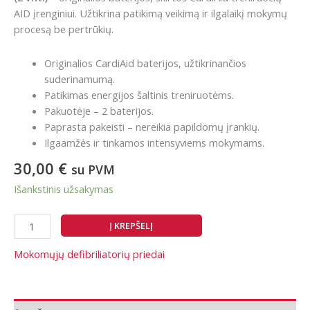
AID įrenginiui. Užtikrina patikimą veikimą ir ilgalaikį mokymų
procesą be pertrūkių.
Originalios CardiAid baterijos, užtikrinančios
suderinamumą.
Patikimas energijos šaltinis treniruotėms.
Pakuotėje – 2 baterijos.
Paprasta pakeisti – nereikia papildomų įrankių.
Ilgaamžės ir tinkamos intensyviems mokymams.
30,00
€
su PVM
Išankstinis užsakymas
produkto
Į KREPŠELĮ
kiekis:
CardiAid
Mokomųjų defibriliatorių priedai
mokomojo
defibriliatoriaus
baterijų