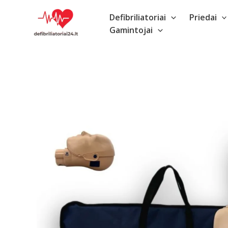
Pereiti
Defibriliatoriai
Priedai
prie
Gamintojai
turinio