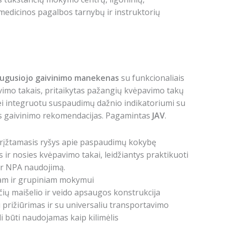
medicinos pagalbos tarnybų ir instruktorių
gusiojo gaivinimo manekenas
su funkcionaliais
vimo takais, pritaikytas pažangių kvėpavimo takų
 integruotu suspaudimų dažnio indikatoriumi su
as gaivinimo rekomendacijas. Pagamintas
JAV
.
grįžtamasis ryšys apie paspaudimų kokybę
s ir nosies kvėpavimo takai, leidžiantys praktikuoti
r NPA naudojimą.
iam ir grupiniam mokymui
čių maišelio ir veido apsaugos konstrukcija
 prižiūrimas ir su universaliu transportavimo
li būti naudojamas kaip kilimėlis