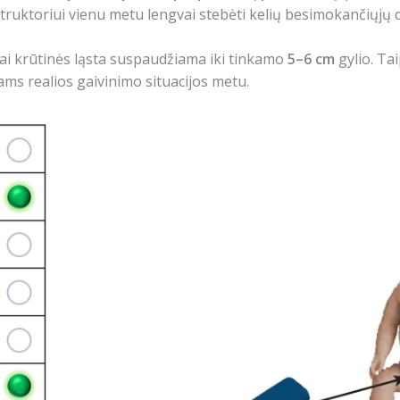
struktoriui vienu metu lengvai stebėti kelių besimokančiųjų 
kai krūtinės ląsta suspaudžiama iki tinkamo
5–6 cm
gylio. Tai
ms realios gaivinimo situacijos metu.