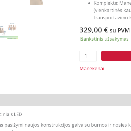
Komplekte: Manek
(vienkartinės kau
transportavimo 
329,00
€
su PVM
Išankstinis užsakymas
produkto
kiekis:
Manekenai
Manekenas
PRESTAN
PRO+
su
LED
indikatoriais
niais LED
as
pasižymi naujos konstrukcijos galva su burnos ir nosies k