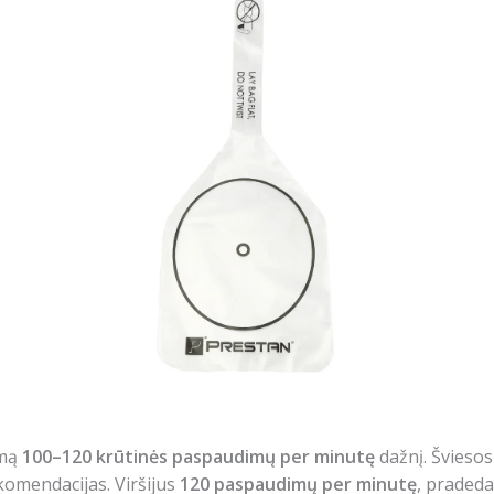
amą
100–120 krūtinės paspaudimų per minutę
dažnį. Šviesos
ekomendacijas. Viršijus
120 paspaudimų per minutę
, pradeda