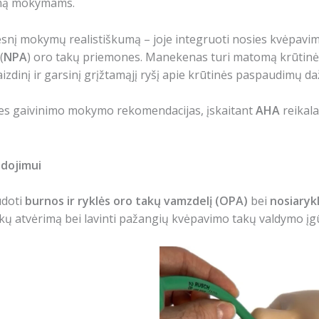
šimą mokymams.
esnį mokymų realistiškumą – joje integruoti nosies kvėpavim
(
NPA
) oro takų priemones. Manekenas turi matomą krūtinės l
vaizdinį ir garsinį grįžtamąjį ryšį apie krūtinės paspaudimų da
nes gaivinimo mokymo rekomendacijas, įskaitant
AHA
reikal
dojimui
udoti
burnos ir ryklės oro takų vamzdelį (OPA)
bei
nosiaryk
 takų atvėrimą bei lavinti pažangių kvėpavimo takų valdymo 