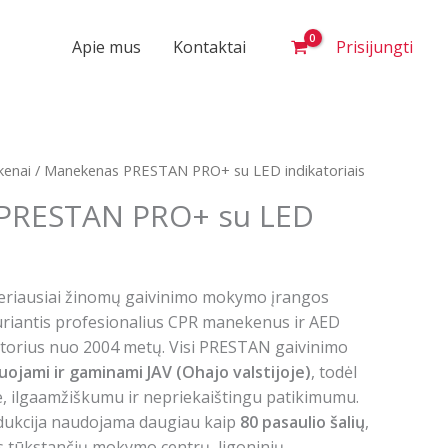
Apie mus
Kontaktai
Prisijungti
enai
/ Manekenas PRESTAN PRO+ su LED indikatoriais
PRESTAN PRO+ su LED
geriausiai žinomų gaivinimo mokymo įrangos
uriantis profesionalius CPR manekenus ir AED
torius nuo 2004 metų. Visi PRESTAN gaivinimo
uojami ir gaminami JAV (Ohajo valstijoje)
, todėl
e, ilgaamžiškumu ir nepriekaištingu patikimumu.
ukcija naudojama daugiau kaip
80 pasaulio šalių
,
s tūkstančių mokymo centrų, ligoninių,