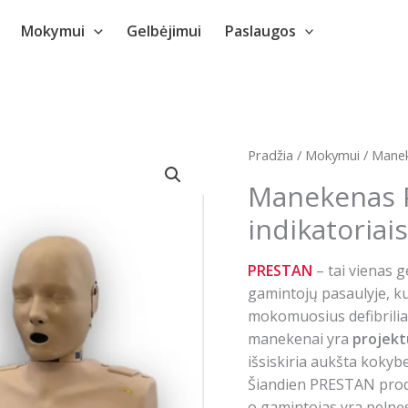
Mokymui
Gelbėjimui
Paslaugos
Pradžia
/
Mokymui
/
Manek
Manekenas 
indikatoriais
PRESTAN
– tai vienas 
gamintojų pasaulyje, k
mokomuosius defibrilia
manekenai yra
projekt
išsiskiria aukšta kokyb
Šiandien PRESTAN prod
o gamintojas yra pelnę