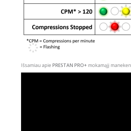
Išsamiau apie
PRESTAN PRO+
mokamąjį maneken