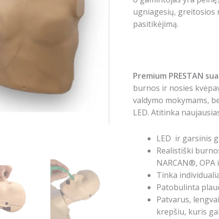
ugniagesių, greitosios 
pasitikėjimą.
Premium PRESTAN suau
burnos ir nosies kvėpa
valdymo mokymams, bei
LED. Atitinka naujausi
LED ir garsinis 
Realistiški burno
NARCAN®, OPA i
Tinka individual
Patobulinta plau
Patvarus, lengvai
krepšiu, kuris ga