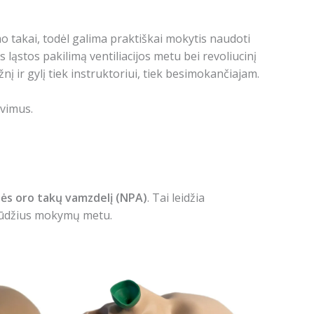
o takai, todėl galima praktiškai mokytis naudoti
ąstos pakilimą ventiliacijos metu bei revoliucinį
žnį ir gylį tiek instruktoriui, tiek besimokančiajam.
avimus.
lės oro takų vamzdelį (NPA)
. Tai leidžia
įgūdžius mokymų metu.