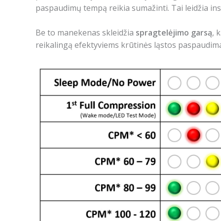
paspaudimų tempą reikia sumažinti. Tai leidžia in
Be to manekenas skleidžia
spragtelėjimo garsą
, 
reikalingą efektyviems krūtinės ląstos paspaudima