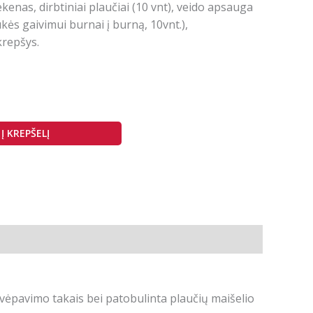
enas, dirbtiniai plaučiai (10 vnt), veido apsauga
kės gaivimui burnai į burną, 10vnt.),
krepšys.
Į KREPŠELĮ
vėpavimo takais bei patobulinta plaučių maišelio