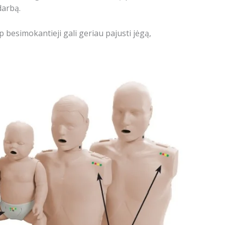
darbą.
p besimokantieji gali geriau pajusti jėgą,