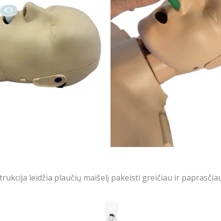
cija leidžia plaučių maišelį pakeisti greičiau ir paprasčiau