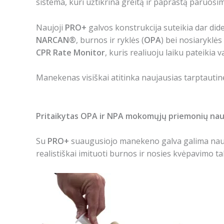
sistema, kuri užtikrina greitą ir paprastą paruo
Naujoji
PRO+
galvos konstrukcija suteikia dar did
NARCAN®
, burnos ir ryklės (
OPA
) bei nosiaryklės 
CPR Rate Monitor
, kuris realiuoju laiku pateikia 
Manekenas visiškai atitinka naujausias tarptauti
Pritaikytas OPA ir NPA mokomųjų priemonių nau
Su
PRO+
suaugusiojo manekeno galva galima na
realistiškai imituoti burnos ir nosies kvėpavimo