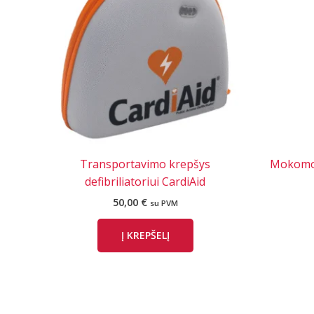
Transportavimo krepšys
Mokomojo
defibriliatoriui CardiAid
50,00
€
su PVM
Į KREPŠELĮ