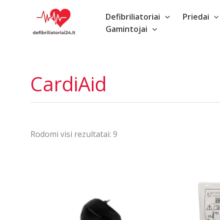
Pereiti
Defibriliatoriai
Priedai
prie
Gamintojai
turinio
CardiAid
Rūšiuojama
Rodomi visi rezultatai: 9
pagal
populiarumą