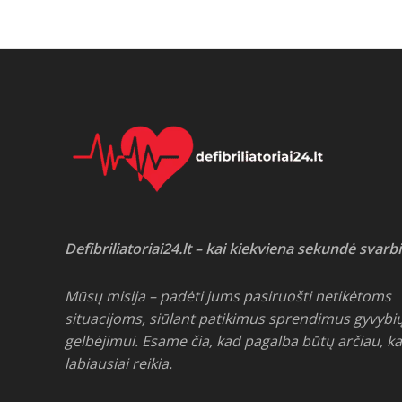
Defibriliatoriai24.lt – kai kiekviena sekundė svarbi
Mūsų misija – padėti jums pasiruošti netikėtoms
situacijoms, siūlant patikimus sprendimus gyvybi
gelbėjimui. Esame čia, kad pagalba būtų arčiau, ka
labiausiai reikia.