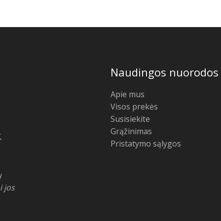
Naudingos nuorodos
Apie mus
Visos prekės
Susisiekite
Grąžinimas
.
Pristatymo sąlygos
ų
i jos