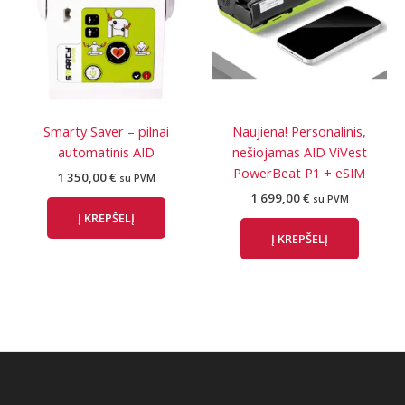
Smarty Saver – pilnai
Naujiena! Personalinis,
automatinis AID
nešiojamas AID ViVest
PowerBeat P1 + eSIM
1 350,00
€
su PVM
1 699,00
€
su PVM
Į KREPŠELĮ
Į KREPŠELĮ