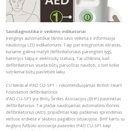
Savidiagnostika ir veikimo indikatoriai
Įrenginys automatiškai tikrina savo veikimą ir informuoja
naudotoją LED indikatoriumi. Taip pat integruotas ekranas,
kuriame galima matyti defibriliatoriaus parengties lygį,
baterijos talpą ir elektrodų statusą. Tai užtikrina, kad
defibriliatorius visada būtų paruoštas naudoti, o bet kokie
sutrikimai būtų pastebėti laiku.
CU Medical iPAD CU-SP1 – rekomenduojamas British Heart
Foundation defibriliatorius
iPAD CU-SP1 yra Britų Širdies Asociacijos (BHF) pasirinktas
defibriliatorius. Tai plačiai naudojamas automatinis išorinis
defibriliatorius (AID), pripažintas kaip patikimas sprendimas
viešose erdvėse ir skubios pagalbos situacijose. BHF kartu su
Anglijos futbolo asociacija pasirinko iPAD CU-SP1 kaip