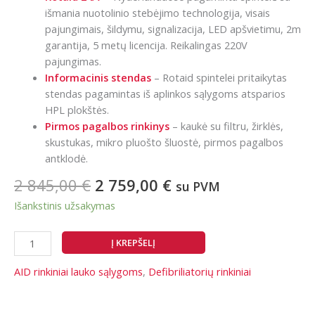
išmania nuotolinio stebėjimo technologija, visais
pajungimais, šildymu, signalizacija, LED apšvietimu, 2m
garantija, 5 metų licencija. Reikalingas 220V
pajungimas.
Informacinis stendas
– Rotaid spintelei pritaikytas
stendas pagamintas iš aplinkos sąlygoms atsparios
HPL plokštės.
Pirmos pagalbos rinkinys
– kaukė su filtru, žirklės,
skustukas, mikro pluošto šluostė, pirmos pagalbos
antklodė.
Original
Current
2 845,00
€
2 759,00
€
su PVM
price
price
Išankstinis užsakymas
was:
is:
2
2
produkto
Į KREPŠELĮ
845,00 €.
759,00 €.
kiekis:
Rinkinys
AID rinkiniai lauko sąlygoms
,
Defibriliatorių rinkiniai
laikymui
lauke: