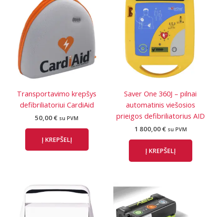
Transportavimo krepšys
Saver One 360J – pilnai
defibriliatoriui CardiAid
automatinis viešosios
prieigos defibriliatorius AID
50,00
€
su PVM
1 800,00
€
su PVM
Į KREPŠELĮ
Į KREPŠELĮ