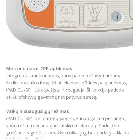
Metronomas ir CPR aptikimas
Integruotas metronomas, kuris padeda išlaikyti tinkamą
širdies masažo ritmą. Jei atliekamas krūtinės paspaudimas,
iPAD CU-SP1 tai atpažįsta ir reaguoja. Ši funkcija padeda
atlikti efektyvų gaivinimą net patyrus stresą.
Vaikų ir suaugusiųjų režimas
iPAD CU-SP1 turi patogų jungiklį, kuriuo galima perjungti į
vaikų režimą nenaudojant atskirų elektrodų. Tai leidžia
greičiau reaguoti ir sumažina riziką, jog bus padaryta klaida