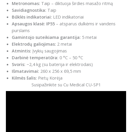
Metronomas:
Taip – diktuoja širdies masažo ritmą
Savidiagnostika:
Taip
Būklės indikatoriai:
LED indikatoriai
Apsaugos klasė:
IP55
– atsparus dulkėms ir vandens
purslams
Gamintojo suteikiama garantija:
5 metai
Elektrodų galiojimas:
2 metai
Atmintis:
Įvykių saugojimas
Darbinė temperatūra:
0 °C – 50 °C
Svoris:
~2,4 kg (su baterija ir elektrodais)
Išmatavimai:
260 x 256 x 69,5 mm
Kilmės šalis:
Pietų Korėja
Susipažinkite su Cu Medical CU-SP1