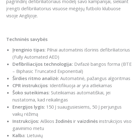
pagrindinį defibriliatoriaus modelį savo kampanijai, siekiant
įrengti defibriliatorius visuose mėgėjų futbolo klubuose
visoje Anglijoje.
Techninės savybės
Įrenginio tipas:
Pilnai automatinis išorinis defibriliatorius
(Fully Automated AED)
Defibriliacijos technologija:
Dvifazė bangos forma (BTE
– Biphasic Truncated Exponential)
Širdies ritmo analizė:
Automatinė, pažangus algoritmas
CPR instrukcijos
: Identifikuoja ar yra atliekamas
Šoko suteikimas:
Suteikiamas automatiškai, jei
nustatoma, kad reikalingas
Energijos lygis:
150 J suaugusiesiems, 50 J perjungus
vaikų rėžimą
Instrukcijos:
Aiškios
žodinės
ir
vaizdinės
instrukcijos viso
gaivinimo metu
Kalb
a: Lietuvių