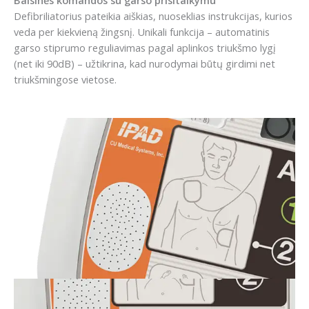
Balsinės komandos su garso prisitaikymu
Defibriliatorius pateikia aiškias, nuoseklias instrukcijas, kurios
veda per kiekvieną žingsnį. Unikali funkcija – automatinis
garso stiprumo reguliavimas pagal aplinkos triukšmo lygį
(net iki 90dB) – užtikrina, kad nurodymai būtų girdimi net
triukšmingose vietose.