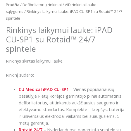
Pradžia
/
Defibriliatorių rinkiniai
/
AID rinkiniai lauko
sąlygoms
/ Rinkinys laikymui lauke: iPAD CU-SP1 su Rotaid™ 24/7
spintele
Rinkinys laikymui lauke: iPAD
CU-SP1 su Rotaid™ 24/7
spintele
Rinkinys skirtas laikymui lauke.
Rinkinį sudaro:
CU Medical iPAD CU-SP1
– Vienas populiariausių
pasaulyje Pietų Korėjos gamintojo pilnai automatinis
defibriliatorius, atitinkantis aukščiausius saugumo ir
efektyvumo standartus. Komplekte – krepšys, baterija
ir universalūs elektrodai vaikams bei suaugusiems, 5
metų garantija.
Rotaid 24/7
– Nyderlanduose pagaminta spintelė su