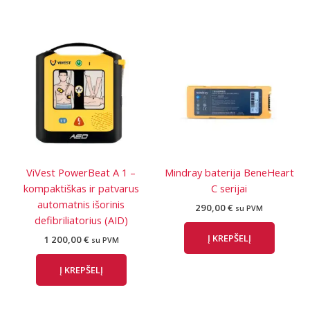
ViVest PowerBeat A 1 –
Mindray baterija BeneHeart
kompaktiškas ir patvarus
C serijai
automatnis išorinis
290,00
€
su PVM
defibriliatorius (AID)
Į KREPŠELĮ
1 200,00
€
su PVM
Į KREPŠELĮ