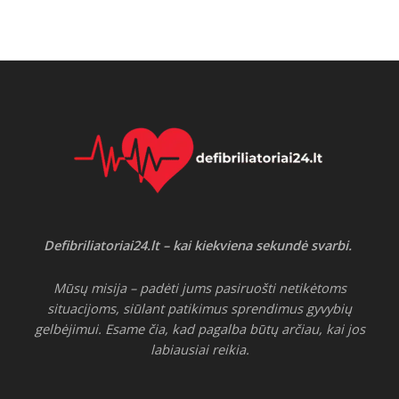
Defibriliatoriai24.lt – kai kiekviena sekundė svarbi.
Mūsų misija – padėti jums pasiruošti netikėtoms
situacijoms, siūlant patikimus sprendimus gyvybių
gelbėjimui. Esame čia, kad pagalba būtų arčiau, kai jos
labiausiai reikia.