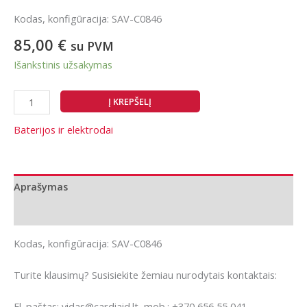
Kodas, konfigūracija: SAV-C0846
85,00
€
su PVM
Išankstinis užsakymas
produkto
Į KREPŠELĮ
kiekis:
Saver
Baterijos ir elektrodai
One
elektrodai
suaugusiems
Aprašymas
Papildoma informacija
Kodas, konfigūracija: SAV-C0846
Turite klausimų? Susisiekite žemiau nurodytais kontaktais:
El. paštas: vidas@cardiaid.lt, mob.: +370 656 55 041