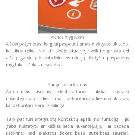
Vienas mygtukas
Aiškiai pažymėtas, lengvai paspaudžiamas ir aktyvus tik tada,
kai tikrai reikia. Net stresinėje situacijoje veikti paprasta dėl
aiškių garsinių ir vaizdinių instrukcijų. Netyčia paspaudus
mygtuką – šokas nesuveiks.
Saugus naudojimas
Automatinis išorinis defibriliatorius tiksliai nustato
nukentėjusiojo širdies ritmą ir defibriliacija atliekama tik tada,
kai defibriliacija yra reikalinga.
Taip pat turi integruotą
kontaktų aptikimo funkciją
– jis
geba nustatyti, ar kažkas liečia nukentėjusįjį. Tai padeda
užtikrinti, kad
elektros šokas būtų suteiktas saugiai
,