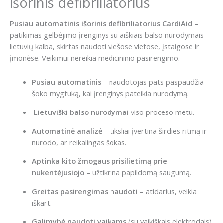
išorinis defibriliatorius
Pusiau automatinis išorinis defibriliatorius CardiAid
–
patikimas gelbėjimo įrenginys su aiškiais balso nurodymais
lietuvių kalba, skirtas naudoti viešose vietose, įstaigose ir
įmonėse. Veikimui nereikia medicininio pasirengimo.
Pusiau automatinis
– naudotojas pats paspaudžia
šoko mygtuką, kai įrenginys pateikia nurodymą.
Lietuviški balso nurodymai
viso proceso metu.
Automatinė analizė
– tiksliai įvertina širdies ritmą ir
nurodo, ar reikalingas šokas.
Aptinka kito žmogaus prisilietimą prie
nukentėjusiojo
– užtikrina papildomą saugumą.
Greitas pasirengimas naudoti
– atidarius, veikia
iškart.
Galimybė naudoti vaikams
(su vaikiškais elektrodais).