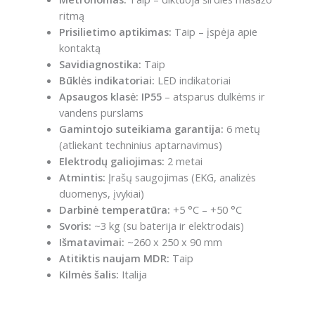
ritmą
Prisilietimo aptikimas:
Taip – įspėja apie
kontaktą
Savidiagnostika:
Taip
Būklės indikatoriai:
LED indikatoriai
Apsaugos klasė:
IP55
– atsparus dulkėms ir
vandens purslams
Gamintojo suteikiama garantija:
6 metų
(atliekant techninius aptarnavimus)
Elektrodų galiojimas:
2 metai
Atmintis:
Įrašų saugojimas (EKG, analizės
duomenys, įvykiai)
Darbinė temperatūra:
+5 °C – +50 °C
Svoris:
~3 kg (su baterija ir elektrodais)
Išmatavimai:
~260 x 250 x 90 mm
Atitiktis naujam MDR:
Taip
Kilmės šalis:
Italija