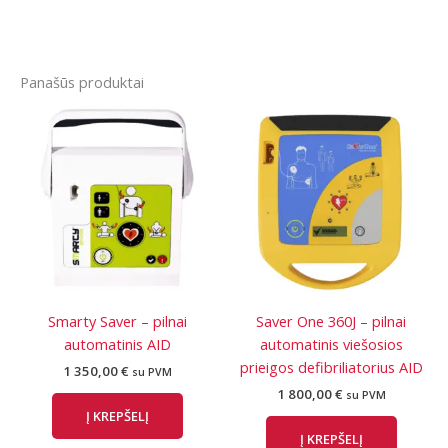
Panašūs produktai
Smarty Saver – pilnai
Saver One 360J – pilnai
automatinis AID
automatinis viešosios
prieigos defibriliatorius AID
1 350,00
€
su PVM
1 800,00
€
su PVM
Į KREPŠELĮ
Į KREPŠELĮ