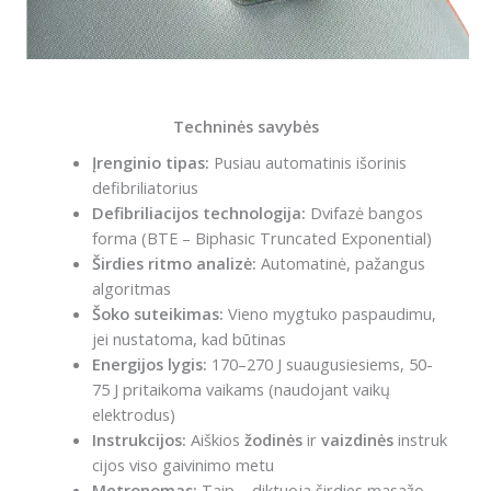
Techninės savybės
Įrenginio tipas:
Pusiau automatinis išorinis
defibriliatorius
Defibriliacijos technologija:
Dvifazė bangos
forma (BTE – Biphasic Truncated Exponential)
Širdies ritmo analizė:
Automatinė, pažangus
algoritmas
Šoko suteikimas:
Vieno mygtuko paspaudimu,
jei nustatoma, kad būtinas
Energijos lygis:
170–270 J suaugusiesiems, 50-
75 J pritaikoma vaikams (naudojant vaikų
elektrodus)
Instrukcijos:
Aiškios
žodinės
ir
vaizdinės
instruk
cijos viso gaivinimo metu
Metronomas:
Taip – diktuoja širdies masažo