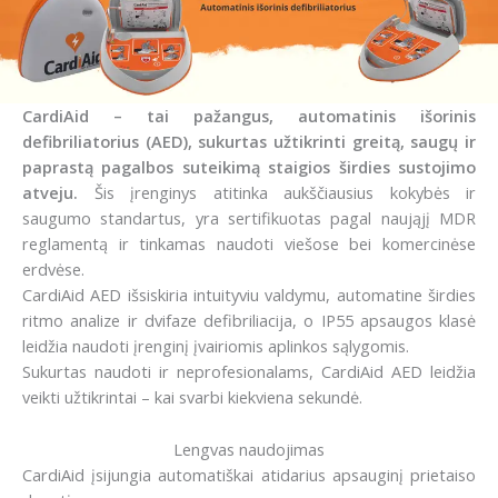
CardiAid – tai pažangus, automatinis išorinis
defibriliatorius (AED), sukurtas užtikrinti greitą, saugų ir
paprastą pagalbos suteikimą staigios širdies sustojimo
atveju.
Šis įrenginys atitinka aukščiausius kokybės ir
saugumo standartus, yra sertifikuotas pagal naująjį MDR
reglamentą ir tinkamas naudoti viešose bei komercinėse
erdvėse.
CardiAid AED išsiskiria intuityviu valdymu, automatine širdies
ritmo analize ir dvifaze defibriliacija, o IP55 apsaugos klasė
leidžia naudoti įrenginį įvairiomis aplinkos sąlygomis.
Sukurtas naudoti ir neprofesionalams, CardiAid AED leidžia
veikti užtikrintai – kai svarbi kiekviena sekundė.
Lengvas naudojimas
CardiAid įsijungia automatiškai atidarius apsauginį prietaiso