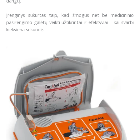
dangtį.
Įrenginys sukurtas taip, kad žmogus net be medicininio
pasirengimo galėtų veikti užtikrintai ir efektyviai – kai svarbi
kiekviena sekundė.