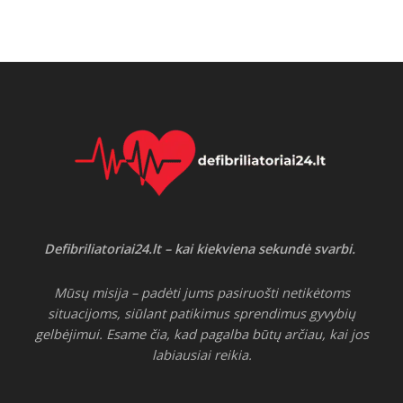
Defibriliatoriai24.lt – kai kiekviena sekundė svarbi.
Mūsų misija – padėti jums pasiruošti netikėtoms
situacijoms, siūlant patikimus sprendimus gyvybių
gelbėjimui. Esame čia, kad pagalba būtų arčiau, kai jos
labiausiai reikia.