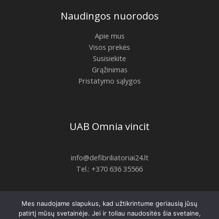
Naudingos nuorodos
Apie mus
Visos prekės
Susisiekite
Grąžinimas
Pristatymo sąlygos
UAB Omnia vincit
info@defibriliatoriai24.lt
Tel.: +370 636 35566
Mes naudojame slapukus, kad užtikrintume geriausią jūsų
Copyright © 2026 | defibriliatoriai24.lt
patirtį mūsų svetainėje. Jei ir toliau naudositės šia svetaine,