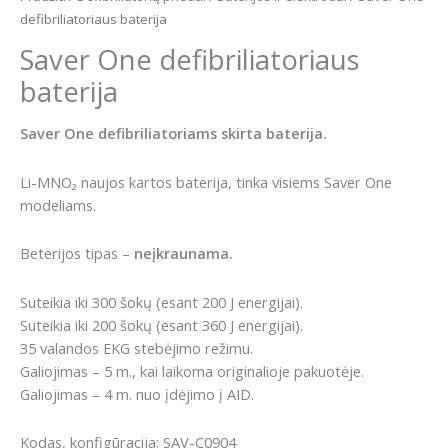
defibriliatoriaus baterija
Saver One defibriliatoriaus
baterija
Saver One defibriliatoriams skirta baterija.
Li-MNO₂ naujos kartos baterija, tinka visiems Saver One
modeliams.
Beterijos tipas –
neįkraunama.
Suteikia iki 300 šokų (esant 200 J energijai).
Suteikia iki 200 šokų (esant 360 J energijai).
35 valandos EKG stebėjimo režimu.
Galiojimas – 5 m., kai laikoma originalioje pakuotėje.
Galiojimas – 4 m. nuo įdėjimo į AID.
Kodas, konfigūracija: SAV-C0904