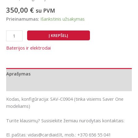
350,00
€
su PVM
Prieinamumas:
Išankstinis užsakymas
produkto
Į KREPŠELĮ
kiekis:
Saver
Baterijos ir elektrodai
One
defibriliatoriaus
baterija
Aprašymas
Papildoma informacija
Kodas, konfigūracija: SAV-C0904 (tinka visiems Saver One
modeliams)
Turite klausimų? Susisiekite žemiau nurodytais kontaktais:
El. paštas: vidas@cardiaid.lt, mob.: +370 656 55 041