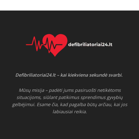
Defibriliatoriai24.lt – kai kiekviena sekundė svarbi.
Mūsų misija – padėti jums pasiruošti netikėtoms
situacijoms, siūlant patikimus sprendimus gyvybių
gelbėjimui. Esame čia, kad pagalba būtų arčiau, kai jos
labiausiai reikia.