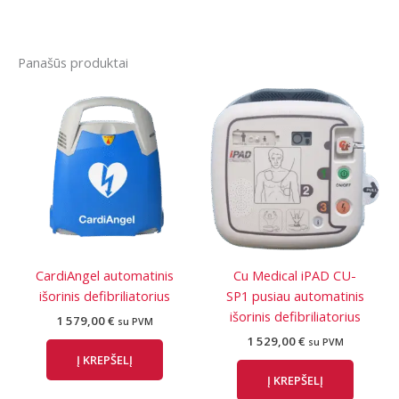
Panašūs produktai
CardiAngel automatinis
Cu Medical iPAD CU-
išorinis defibriliatorius
SP1 pusiau automatinis
išorinis defibriliatorius
1 579,00
€
su PVM
1 529,00
€
su PVM
Į KREPŠELĮ
Į KREPŠELĮ