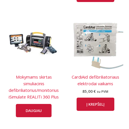
Mokymams skirtas
CardiAid defibriliatoriaus
simuliacinis
elektrodai vaikams
defibriliatorius/monitorius
85,00
€
su PVM
iSimulate REALITi 360 Plus
Į KREPŠELĮ
DAUGIAU