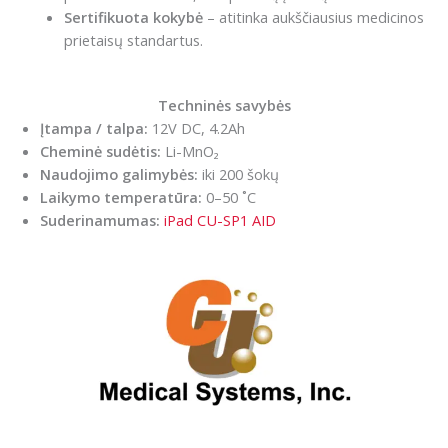
Sertifikuota kokybė
– atitinka aukščiausius medicinos
prietaisų standartus.
Techninės savybės
Įtampa / talpa:
12V DC, 4.2Ah
Cheminė sudėtis:
Li-MnO₂
Naudojimo galimybės:
iki 200 šokų
Laikymo temperatūra:
0–50 ˚C
Suderinamumas:
iPad CU-SP1 AID