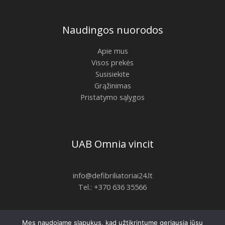
Naudingos nuorodos
Apie mus
Visos prekės
Susisiekite
Grąžinimas
Pristatymo sąlygos
UAB Omnia vincit
info@defibriliatoriai24.lt
Tel.: +370 636 35566
Mes naudojame slapukus, kad užtikrintume geriausią jūsų