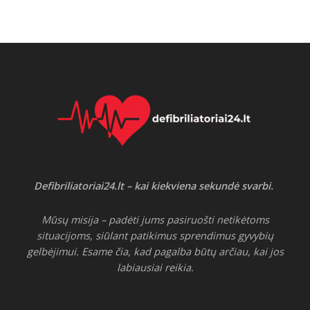
Defibriliatoriai24.lt – kai kiekviena sekundė svarbi.
Mūsų misija – padėti jums pasiruošti netikėtoms
situacijoms, siūlant patikimus sprendimus gyvybių
gelbėjimui. Esame čia, kad pagalba būtų arčiau, kai jos
labiausiai reikia.