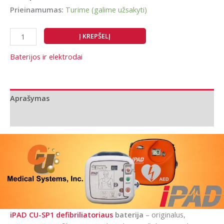
Prieinamumas:
Turime (galime užsakyti)
produkto
Į KREPŠELĮ
kiekis:
Baterija
Baterijos ir elektrodai
defibriliatoriui
iPAD
CU-
Aprašymas
SP1
Papildoma informacija
iPAD CU-SP1 defibriliatoriaus
baterija
– originalus,