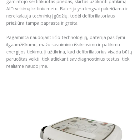
gamintojo sertifikuotas priedas, skirtas užtikrinti patikimą
AID veikimą kritiniu metu. Baterija yra lengvai pakeičiama ir
nereikalauja techninių įgūdžių, todėl defibriliatoriaus
priežiūra tampa paprasta ir greita.
Pagaminta naudojant ličio technologiją, baterija pasižymi
ilgaamžiškumu, mažu savaiminiu išsikrovimu ir patikimu
energijos tiekimu. Ji užtikrina, kad defibriliatorius visada būtų
paruoštas veikti, tiek atliekant savidiagnostinius testus, tiek
realiame naudojime.