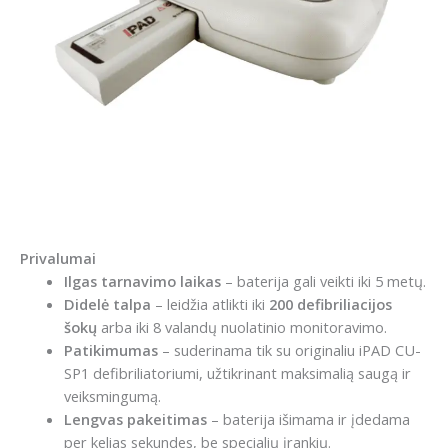
Privalumai
Ilgas tarnavimo laikas
– baterija gali veikti iki 5 metų.
Didelė talpa
– leidžia atlikti iki
200 defibriliacijos
šokų
arba iki 8 valandų nuolatinio monitoravimo.
Patikimumas
– suderinama tik su originaliu iPAD CU-
SP1 defibriliatoriumi, užtikrinant maksimalią saugą ir
veiksmingumą.
Lengvas pakeitimas
– baterija išimama ir įdedama
per kelias sekundes, be specialių įrankių.