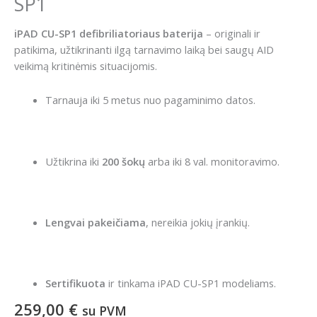
SP1
iPAD CU-SP1 defibriliatoriaus baterija
– originali ir
patikima, užtikrinanti ilgą tarnavimo laiką bei saugų AID
veikimą kritinėmis situacijomis.
Tarnauja iki 5 metus nuo pagaminimo datos.
Užtikrina iki
200 šokų
arba iki 8 val. monitoravimo.
Lengvai pakeičiama
, nereikia jokių įrankių.
Sertifikuota
ir tinkama iPAD CU-SP1 modeliams.
259,00
€
su PVM