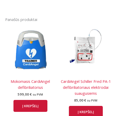
Panašūs produktai
Mokomasis CardiAngel
CardiAngel Schiller Fred PA-1
defibriliatorius
defibriliatoriaus elektrodai
suaugusiems
599,00
€
su PVM
85,00
€
su PVM
Į KREPŠELĮ
Į KREPŠELĮ