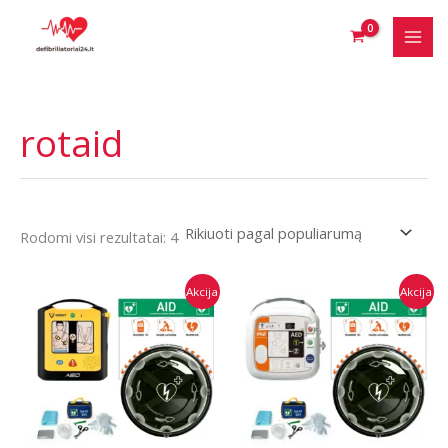
Pereiti
prie
turinio
rotaid
Rūšiuojama
Rodomi visi rezultatai: 4
pagal
populiarumą
Akcija
Akcija