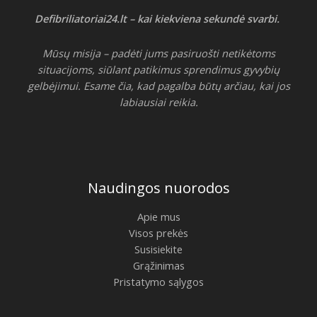
Defibriliatoriai24.lt – kai kiekviena sekundė svarbi.
Mūsų misija – padėti jums pasiruošti netikėtoms
situacijoms, siūlant patikimus sprendimus gyvybių
gelbėjimui. Esame čia, kad pagalba būtų arčiau, kai jos
labiausiai reikia.
Naudingos nuorodos
Apie mus
Visos prekės
Susisiekite
Grąžinimas
Pristatymo sąlygos