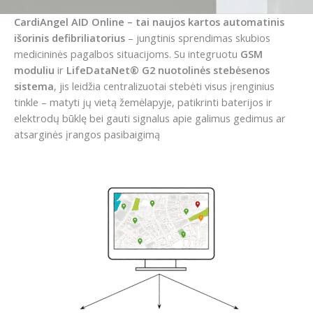
CardiAngel AID Online – tai naujos kartos automatinis
išorinis defibriliatorius
– jungtinis sprendimas skubios
medicininės pagalbos situacijoms. Su integruotu
GSM
moduliu
ir
LifeDataNet® G2 nuotolinės stebėsenos
sistema
, jis leidžia centralizuotai stebėti visus įrenginius
tinkle – matyti jų vietą žemėlapyje, patikrinti baterijos ir
elektrodų būklę bei gauti signalus apie galimus gedimus ar
atsarginės įrangos pasibaigimą