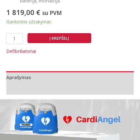
baterija, instrukcija.
1 819,00
€
su PVM
Išankstinis užsakymas
produkto
Į KREPŠELĮ
kiekis:
CardiAngel Online
Defibriliatoriai
automatinis
išorinis
defibriliatorius
Aprašymas
Papildoma informacija