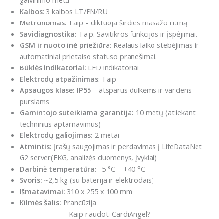
gaivinimo metu
Kalbos
: 3 kalbos LT/EN/RU
Metronomas:
Taip – diktuoja širdies masažo ritmą
Savidiagnostika:
Taip. Savitikros funkcijos ir įspėjimai.
GSM ir nuotolinė priežiūra
: Realaus laiko stebėjimas ir
automatiniai prietaiso statuso pranešimai.
Būklės indikatoriai:
LED indikatoriai
Elektrodų atpažinimas
: Taip
Apsaugos klasė:
IP55
– atsparus dulkėms ir vandens
purslams
Gamintojo suteikiama garantija:
10 metų (atliekant
techninius aptarnavimus)
Elektrodų galiojimas:
2 metai
Atmintis:
Įrašų saugojimas ir perdavimas į LifeDataNet
G2 server(EKG, analizės duomenys, įvykiai)
Darbinė temperatūra:
-5 °C – +40 °C
Svoris:
~2,5 kg (su baterija ir elektrodais)
Išmatavimai:
310 x 255 x 100 mm
Kilmės šalis:
Prancūzija
Kaip naudoti CardiAngel?