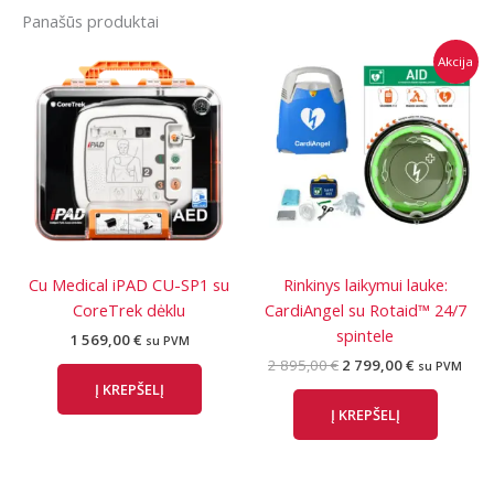
Panašūs produktai
Akcija
Cu Medical iPAD CU-SP1 su
Rinkinys laikymui lauke:
CoreTrek dėklu
CardiAngel su Rotaid™ 24/7
spintele
1 569,00
€
su PVM
Original
Current
2 895,00
€
2 799,00
€
su PVM
price
price
Į KREPŠELĮ
was:
is:
Į KREPŠELĮ
2
2
895,00 €.
799,00 €.