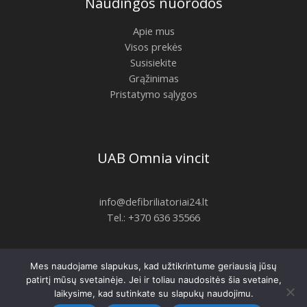
Naudingos nuorodos
Apie mus
Visos prekės
Susisiekite
Grąžinimas
Pristatymo sąlygos
UAB Omnia vincit
info@defibriliatoriai24.lt
Tel.: +370 636 35566
Mes naudojame slapukus, kad užtikrintume geriausią jūsų
Copyright © 2026 | defibriliatoriai24.lt
patirtį mūsų svetainėje. Jei ir toliau naudositės šia svetaine,
laikysime, kad sutinkate su slapukų naudojimu.