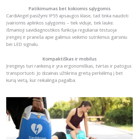
Patikimumas bet kokiomis sąlygomis
CardiAngel pasižymi IP55 apsaugos klase, tad tinka naudoti
įvairiomis aplinkos sąlygomis – tiek viduje, tiek lauke.
Išmanioji savidiagnostikos funkcija reguliariai testuoja
įrenginį ir praneša apie galimus veikimo sutrikimus garsiniu
bei LED signalu.
Kompaktiškas ir mobilus
Įrenginys turi rankeną ir yra ergonomiškas, tvirtas ir patogus
transportuoti. Jo dizainas užtikrina greitą perkėlimą į bet
kurią vietą, kur reikalinga pagalba.