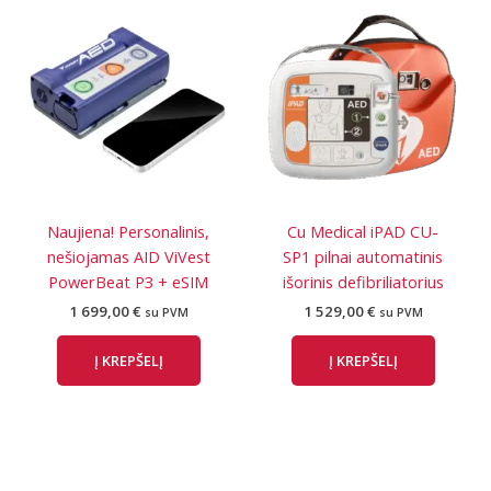
Naujiena! Personalinis,
Cu Medical iPAD CU-
nešiojamas AID ViVest
SP1 pilnai automatinis
PowerBeat P3 + eSIM
išorinis defibriliatorius
1 699,00
€
1 529,00
€
su PVM
su PVM
Į KREPŠELĮ
Į KREPŠELĮ