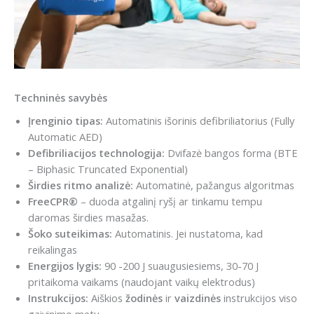
Techninės savybės
Įrenginio tipas:
Automatinis išorinis defibriliatorius (Fully
Automatic AED)
Defibriliacijos technologija:
Dvifazė bangos forma (BTE
– Biphasic Truncated Exponential)
Širdies ritmo analizė:
Automatinė, pažangus algoritmas
FreeCPR®
– duoda atgalinį ryšį ar tinkamu tempu
daromas širdies masažas.
Šoko suteikimas:
Automatinis. Jei nustatoma, kad
reikalingas
Energijos lygis:
90 -200 J suaugusiesiems, 30-70 J
pritaikoma vaikams (naudojant vaikų elektrodus)
Instrukcijos:
Aiškios
žodinės
ir
vaizdinės
instrukcijos viso