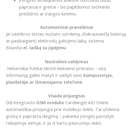
Įrenginio atnaujinimus atliksite nuotoliniu būdu,
paprastai ir greitai – be papildomos techninės
priežiūros ar įrangos keitimo.
Automatiniai pranešimai
Jei savitikros testas nustato sutrikimą, išsikraunančią bateriją
ar pasibaigiantį elektrodų galiojimo laiką, sistema
išsiunčia
el. laišką su įspėjimu
.
Nuotolinis valdymas
Nebereikia fiziškai tikrinti kiekvieno prietaiso – visą
informaciją galite matyti ir valdyti savo
kompiuteryje,
planšetėje ar išmaniajame telefone
.
Visada prijungtas
Dėl integruoto
GSM modulio
CardiAngel AID Online
automatiškai prisijungia prie mobiliojo tinklo. Tai užtikrina
greitą ir paprastą diegimą – pakanka įrenginį pastatyti
reikiamoje vietoje, ir jis iš karto pasiruošęs veikti.