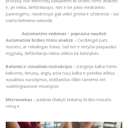
procesą: nuo elektrodų užklijavimo iki širdies ritmo analizės
ir, jei reikia, defibriliacijos. Net ir be jokio medicininio
pasirengimo, naudotojas gali veikti greitai ir užtikrintai – kai
svarbi kiekviena sekundė.
Automatinis veikimas – paprasta naudoti
Automatinė širdies ritmo analizė
– CardiAngel pats
nustato, ar reikalingas šokas, tad net ir netyčia paspaudus
mygtuką, defibriliacija nebus atlikta be būtinybės.
Balsinės ir vizualinės instrukcijos
– įrenginys kalba trimis
kalbomis, lietuvių, anglų arba rusų kalba ir pateikia aiškius
vizualinius nurodymus, leidžiančius išlikti ramiems net
sudėtingiausiose situacijose.
Metronomas
– padeda išlaikyti tinkamą širdies masažo
ritmą ir