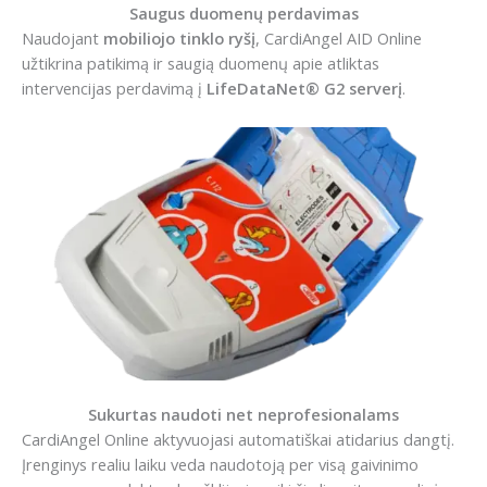
Saugus duomenų perdavimas
Naudojant
mobiliojo tinklo ryšį
, CardiAngel AID Online
užtikrina patikimą ir saugią duomenų apie atliktas
intervencijas perdavimą į
LifeDataNet® G2 serverį
.
Sukurtas naudoti net neprofesionalams
CardiAngel Online aktyvuojasi automatiškai atidarius dangtį.
Įrenginys realiu laiku veda naudotoją per visą gaivinimo