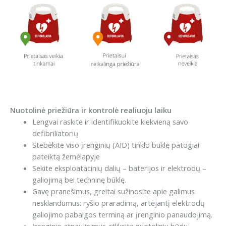
Nuotolinė priežiūra ir kontrolė realiuoju laiku
Lengvai raskite ir identifikuokite kiekvieną savo
defibriliatorių
Stebėkite viso įrenginių (AID) tinklo būklę patogiai
pateiktą žemėlapyje
Sekite eksploatacinių dalių – baterijos ir elektrodų –
galiojimą bei techninę būklę.
Gavę pranešimus, greitai sužinosite apie galimus
nesklandumus: ryšio praradimą, artėjantį elektrodų
galiojimo pabaigos terminą ar įrenginio panaudojimą.