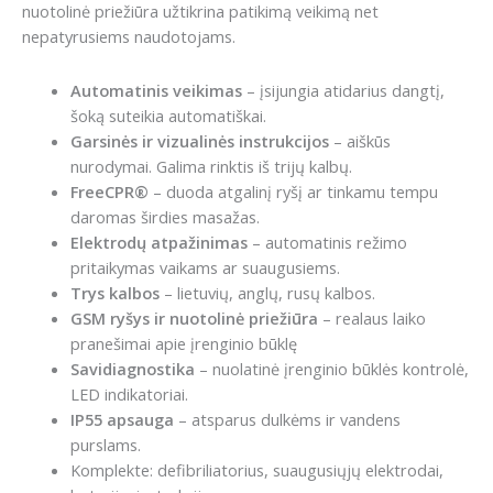
nuotolinė priežiūra užtikrina patikimą veikimą net
nepatyrusiems naudotojams.
Automatinis veikimas
– įsijungia atidarius dangtį,
šoką suteikia automatiškai.
Garsinės ir vizualinės instrukcijos
– aiškūs
nurodymai. Galima rinktis iš trijų kalbų.
FreeCPR®
– duoda atgalinį ryšį ar tinkamu tempu
daromas širdies masažas.
Elektrodų atpažinimas
– automatinis režimo
pritaikymas vaikams ar suaugusiems.
Trys kalbos
– lietuvių, anglų, rusų kalbos.
GSM ryšys ir nuotolinė priežiūra
– realaus laiko
pranešimai apie įrenginio būklę
Savidiagnostika
– nuolatinė įrenginio būklės kontrolė,
LED indikatoriai.
IP55 apsauga
– atsparus dulkėms ir vandens
purslams.
Komplekte: defibriliatorius, suaugusiųjų elektrodai,