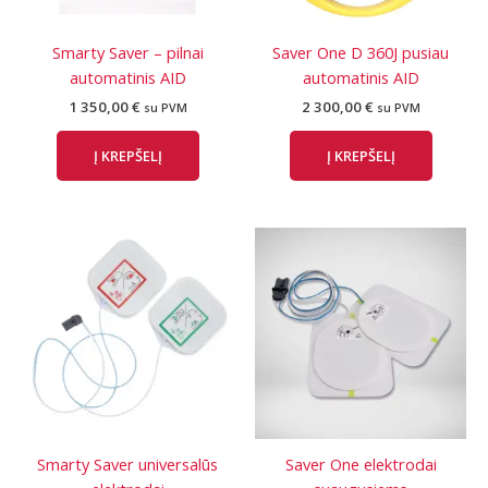
Smarty Saver – pilnai
Saver One D 360J pusiau
automatinis AID
automatinis AID
1 350,00
€
2 300,00
€
su PVM
su PVM
Į KREPŠELĮ
Į KREPŠELĮ
Smarty Saver universalūs
Saver One elektrodai