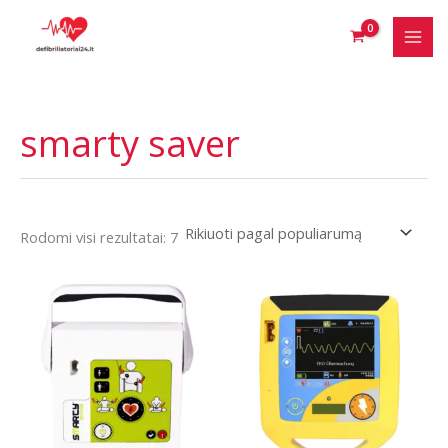
Pereiti
prie
turinio
smarty saver
Rūšiuojama
Rodomi visi rezultatai: 7
pagal
populiarumą