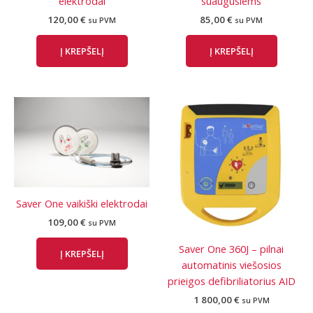
elektrodai
suaugusiems
120,00
€
85,00
€
su PVM
su PVM
Į KREPŠELĮ
Į KREPŠELĮ
Saver One vaikiški elektrodai
109,00
€
su PVM
Saver One 360J – pilnai
Į KREPŠELĮ
automatinis viešosios
prieigos defibriliatorius AID
1 800,00
€
su PVM