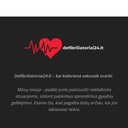
Defibriliatoriai24.lt – kai kiekviena sekundė svarbi.
Mūsų misija – padėti jums pasiruošti netikėtoms
situacijoms, siūlant patikimus sprendimus gyvybių
gelbėjimui. Esame čia, kad pagalba būtų arčiau, kai jos
labiausiai reikia.