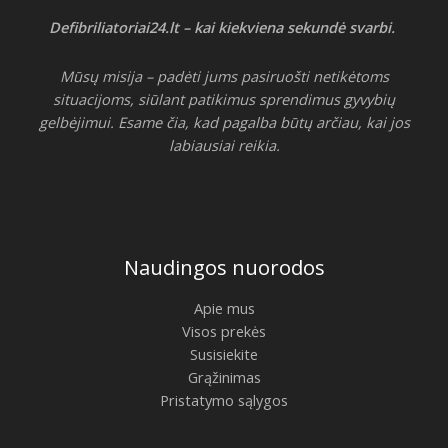
Defibriliatoriai24.lt – kai kiekviena sekundė svarbi.
Mūsų misija – padėti jums pasiruošti netikėtoms
situacijoms, siūlant patikimus sprendimus gyvybių
gelbėjimui. Esame čia, kad pagalba būtų arčiau, kai jos
labiausiai reikia.
Naudingos nuorodos
Apie mus
Visos prekės
Susisiekite
Grąžinimas
Pristatymo sąlygos