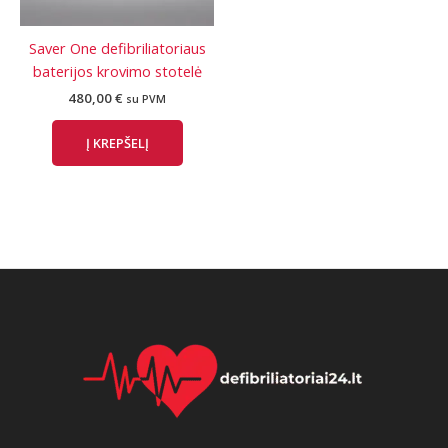
Saver One defibriliatoriaus
baterijos krovimo stotelė
480,00
€
su PVM
Į KREPŠELĮ