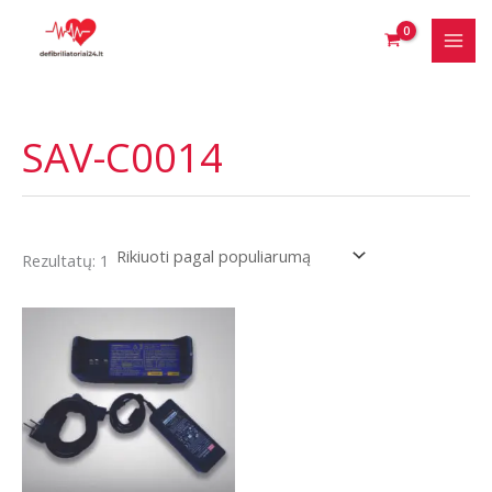
Pereiti
prie
turinio
SAV-C0014
Rezultatų: 1