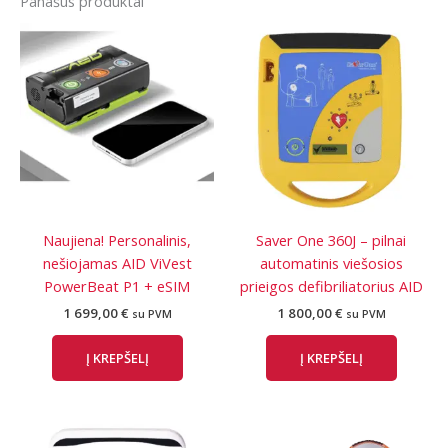
Panašūs produktai
Naujiena! Personalinis,
Saver One 360J – pilnai
nešiojamas AID ViVest
automatinis viešosios
PowerBeat P1 + eSIM
prieigos defibriliatorius AID
1 699,00
€
1 800,00
€
su PVM
su PVM
Į KREPŠELĮ
Į KREPŠELĮ