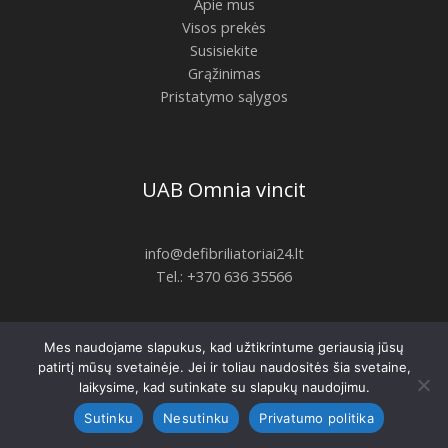
Apie mus
Visos prekės
Susisiekite
Grąžinimas
Pristatymo sąlygos
UAB Omnia vincit
info@defibriliatoriai24.lt
Tel.: +370 636 35566
Mes naudojame slapukus, kad užtikrintume geriausią jūsų
Copyright © 2026 | defibriliatoriai24.lt
patirtį mūsų svetainėje. Jei ir toliau naudositės šia svetaine,
laikysime, kad sutinkate su slapukų naudojimu.
Sutinku
Nesutinku
Privatumo politika