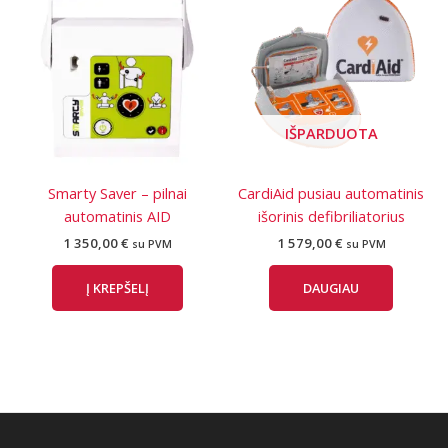
IŠPARDUOTA
Smarty Saver – pilnai
CardiAid pusiau automatinis
automatinis AID
išorinis defibriliatorius
1 350,00
€
1 579,00
€
su PVM
su PVM
Į KREPŠELĮ
DAUGIAU