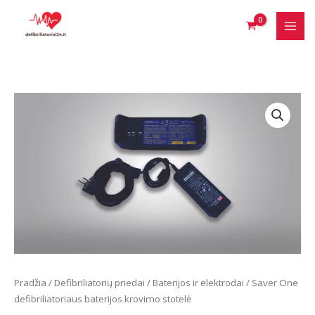
Pereiti
prie
turinio
Pradžia
/
Defibriliatorių priedai
/
Baterijos ir elektrodai
/ Saver One
defibriliatoriaus baterijos krovimo stotelė