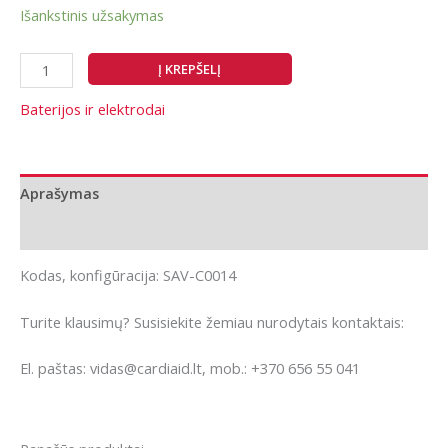
Išankstinis užsakymas
produkto
Į KREPŠELĮ
kiekis:
Saver
Baterijos ir elektrodai
One
defibriliatoriaus
baterijos
Aprašymas
krovimo
stotelė
Papildoma informacija
Kodas, konfigūracija: SAV-C0014
Turite klausimų? Susisiekite žemiau nurodytais kontaktais:
El. paštas: vidas@cardiaid.lt, mob.: +370 656 55 041