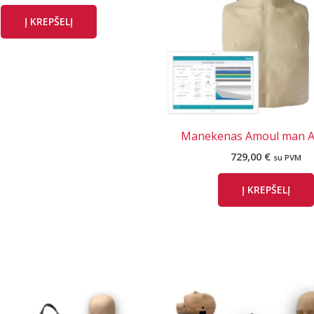
Į KREPŠELĮ
Manekenas Amoul man 
729,00
€
su PVM
Į KREPŠELĮ