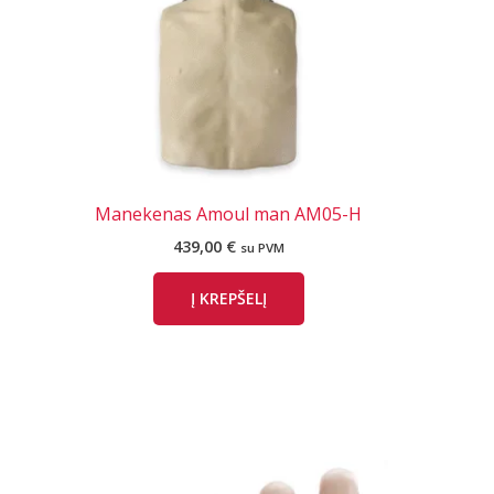
Manekenas Amoul man AM05-H
439,00
€
su PVM
Į KREPŠELĮ