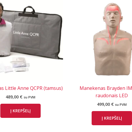
 Little Anne QCPR (tamsus)
Manekenas Brayden IM
raudonais LED
489,00
€
su PVM
499,00
€
su PVM
Į KREPŠELĮ
Į KREPŠELĮ