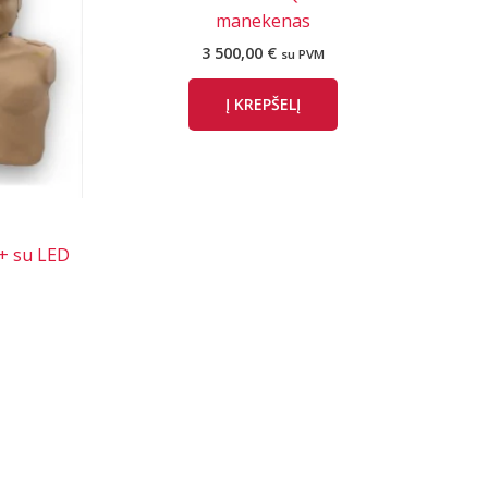
manekenas
3 500,00
€
su PVM
Į KREPŠELĮ
 su LED