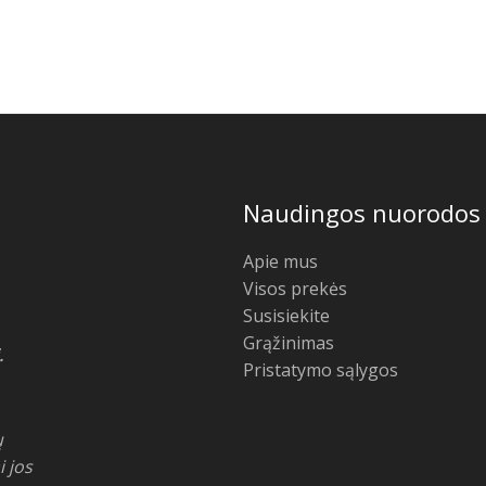
Naudingos nuorodos
Apie mus
Visos prekės
Susisiekite
Grąžinimas
.
Pristatymo sąlygos
ų
i jos