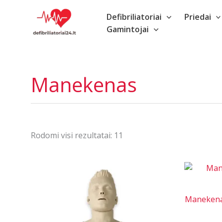
Pereiti
Defibriliatoriai
Priedai
prie
Gamintojai
turinio
Manekenas
Rūšiuojama
Rodomi visi rezultatai: 11
pagal
populiarumą
Manekenas