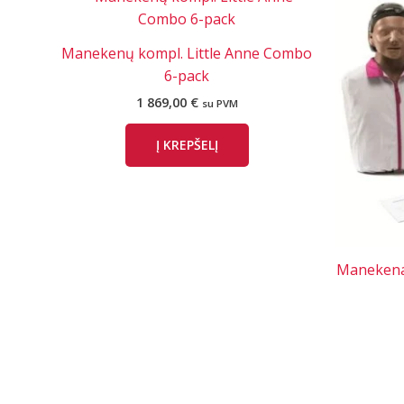
Manekenų kompl. Little Anne Combo
6-pack
1 869,00
€
su PVM
Į KREPŠELĮ
Manekenas