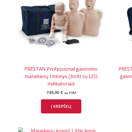
PRESTAN Professional gaivinimo
PREST
manekenų rinkinys (3vnt) su LED
gaiv
indikatoriais
749,00
€
su PVM
Į KREPŠELĮ