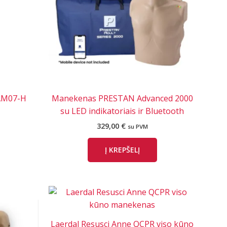
AM07-H
Manekenas PRESTAN Advanced 2000
su LED indikatoriais ir Bluetooth
329,00
€
su PVM
Į KREPŠELĮ
Laerdal Resusci Anne QCPR viso kūno