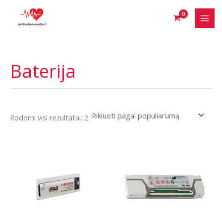
Pereiti
prie
turinio
Baterija
Rūšiuojama
Rodomi visi rezultatai: 2
pagal
populiarumą