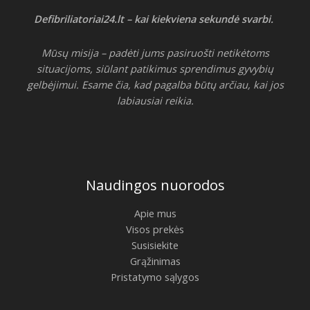
Defibriliatoriai24.lt – kai kiekviena sekundė svarbi.
Mūsų misija – padėti jums pasiruošti netikėtoms
situacijoms, siūlant patikimus sprendimus gyvybių
gelbėjimui. Esame čia, kad pagalba būtų arčiau, kai jos
labiausiai reikia.
Naudingos nuorodos
Apie mus
Visos prekės
Susisiekite
Grąžinimas
Pristatymo sąlygos