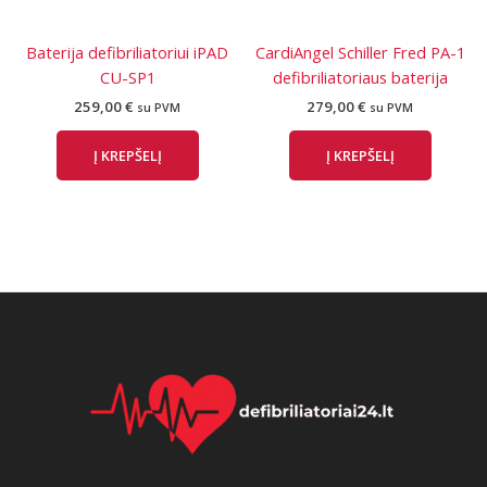
Baterija defibriliatoriui iPAD
CardiAngel Schiller Fred PA-1
CU-SP1
defibriliatoriaus baterija
259,00
€
279,00
€
su PVM
su PVM
Į KREPŠELĮ
Į KREPŠELĮ