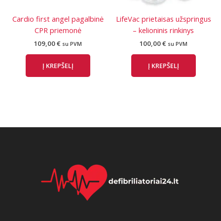
Cardio first angel pagalbinė
LifeVac prietaisas užspringus
CPR priemonė
– kelioninis rinkinys
109,00
€
100,00
€
su PVM
su PVM
Į KREPŠELĮ
Į KREPŠELĮ