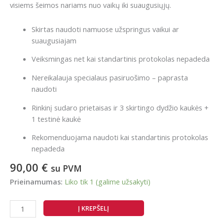
visiems šeimos nariams nuo vaikų iki suaugusiųjų.
Skirtas naudoti namuose užspringus vaikui ar
suaugusiajam
Veiksmingas net kai standartinis protokolas nepadeda
Nereikalauja specialaus pasiruošimo – paprasta
naudoti
Rinkinį sudaro prietaisas ir 3 skirtingo dydžio kaukės +
1 testinė kaukė
Rekomenduojama naudoti kai standartinis protokolas
nepadeda
90,00
€
su PVM
Prieinamumas:
Liko tik 1 (galime užsakyti)
produkto
Į KREPŠELĮ
kiekis: