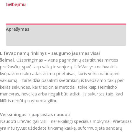
LifeVac
Gelbėjimui
prietaisas
užspringus
-
Aprašymas
namų
rinkinys
Papildoma informacija
LifeVac namų rinkinys – saugumo jausmas visai
šeimai.
Užspringimas – viena pagrindinių atsitiktinės mirties
priežasčių, ypač tarp vaikų ir senjorų. LifeVac yra neinvazinis
kvėpavimo takų atlaisvinimo prietaisas, kuris veikia naudojant
vakuumą – tai leidžia pašalinti svetimkūnį iš kvėpavimo takų per
kelias sekundes, kai tradiciniai metodai, tokie kaip Heimlicho
manevras, neveikia arba negali būti atlikti. Jis sukurtas taip, kad
kliūtis nebūtų nustumta giliau.
Veiksmingas ir paprastas naudoti
Naudoti LifeVac gali visi – nereikalingi specialūs mokymai. Prietaisas
yra intuityvus: uždedate tinkamą kaukę, suformuojate sandarų