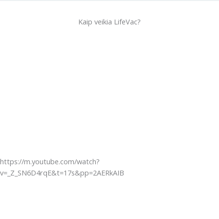
Kaip veikia LifeVac?
https://m.youtube.com/watch?
v=_Z_SN6D4rqE&t=17s&pp=2AERkAIB