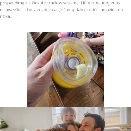
prispaudimą ir atliekate traukos veiksmą. LifeVac naudojamas
neinvaziškai – be vamzdelių ar įkišamų dalių, todėl sumažinama
rizika.