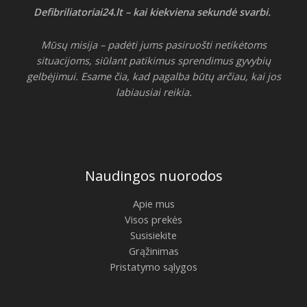
Defibriliatoriai24.lt – kai kiekviena sekundė svarbi.
Mūsų misija – padėti jums pasiruošti netikėtoms
situacijoms, siūlant patikimus sprendimus gyvybių
gelbėjimui. Esame čia, kad pagalba būtų arčiau, kai jos
labiausiai reikia.
Naudingos nuorodos
Apie mus
Visos prekės
Susisiekite
Grąžinimas
Pristatymo sąlygos