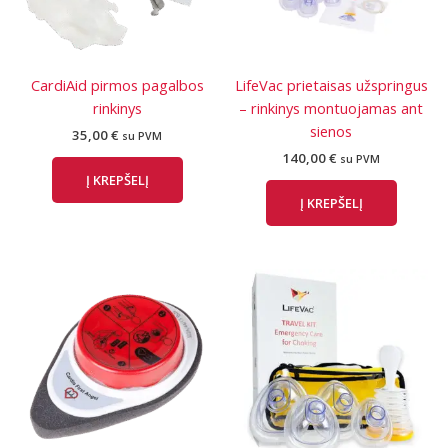
CardiAid pirmos pagalbos
LifeVac prietaisas užspringus
rinkinys
– rinkinys montuojamas ant
sienos
35,00
€
su PVM
140,00
€
su PVM
Į KREPŠELĮ
Į KREPŠELĮ