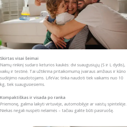
Skirtas visai šeimai
Namų rinkinį sudaro keturios kaukės: dvi suaugusiųjų (S ir L dydis),
vaikų ir testinė. Tai užtikrina pritaikomumą įvairaus amžiaus ir kūno
sudėjimo naudotojams. LifeVac tinka naudoti tiek vaikams nuo 10
kg, tiek suaugusiesiems.
Kompaktiškas ir visada po ranka
Priemonę, galima laikyti virtuvėje, automobilyje ar vaistų spintelėje.
Niekas negali nuspėti nelaimės – tačiau galite būti pasiruošę.