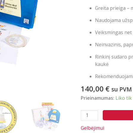
Greita prieiga –
Naudojama užspr
Veiksmingas net 
Neinvazinis, pap
Rinkinį sudaro pr
kaukė
Rekomenduojama 
140,00
€
su PVM
Prieinamumas:
Liko tik
produkto
kiekis:
Gelbėjimui
LifeVac