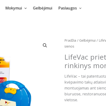
Mokymui
Gelbėjimui
Paslaugos
Pradžia
/
Gelbėjimui
/ Life
sienos
LifeVac prie
rinkinys mo
LifeVac – tai patentuot
kvėpavimo takų atlaisvi
montuojamas ant sienos
biuruose, restoranuose
vietose.