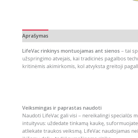
Aprašymas
Papildoma informacija
LifeVac rinkinys montuojamas ant sienos
– tai s
užspringimo atvejais, kai tradicinės pagalbos tech
kritinėmis akimirkomis, kol atvyksta greitoji pagal
Veiksmingas ir paprastas naudoti
Naudoti LifeVac gali visi – nereikalingi specialūs 
intuityvus: uždedate tinkamą kaukę, suformuojate
atliekate traukos veiksmą. LifeVac naudojamas nei