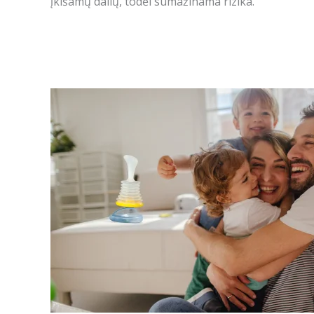
įkišamų dalių, todėl sumažinama rizika.