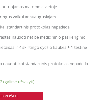
 montuojamas matomoje vietoje
ingus vaikui ar suaugusiajam
kai standartinis protokolas nepadeda
rastas naudoti net be medicininio pasirengimo
ietaisas ir 4 skirtingo dydžio kaukės + 1 testinė
naudoti kai standartinis protokolas nepadeda
 2 (galime užsakyti)
Į KREPŠELĮ