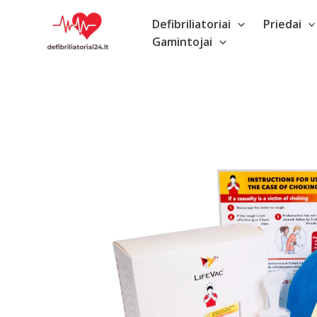
Pereiti
Defibriliatoriai
Priedai
prie
Gamintojai
turinio