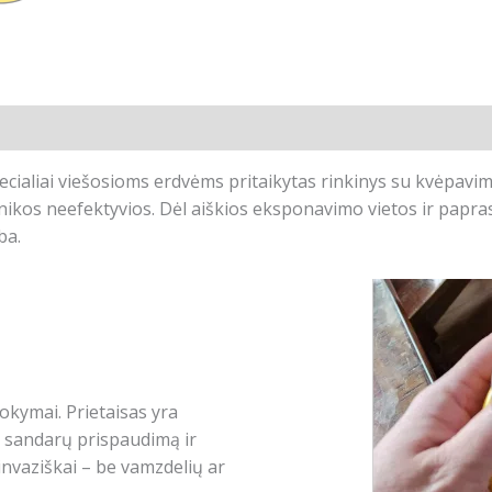
prietaisas
užspringus
-
rinkinys
montuojamas
ant
sienos
pecialiai viešosioms erdvėms pritaikytas rinkinys su kvėpavi
nikos neefektyvios. Dėl aiškios eksponavimo vietos ir papra
ba.
mokymai. Prietaisas yra
 sandarų prispaudimą ir
nvaziškai – be vamzdelių ar