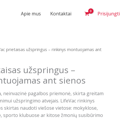
Apie mus
Kontaktai
Prisijungti
Vac prietaisas užspringus – rinkinys montuojamas ant
taisas užspringus –
ntuojamas ant sienos
a, neinvazinė pagalbos priemonė, skirta greitam
nimui užspringimo atvejais. LifeVac rinkinys
 skirtas naudoti viešose vietose: mokyklose,
, sporto klubuose ar kitose žmonių susibūrimo