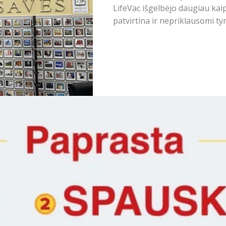
LifeVac išgelbėjo daugiau ka
patvirtina ir nepriklausomi tyr