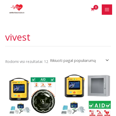
Pereiti
prie
turinio
vivest
Rūšiuojama
Rodomi visi rezultatai: 12
pagal
populiarumą