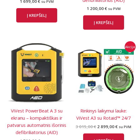
1 699,00
€
su PVM
1 200,00
€
su PVM
Į KREPŠELĮ
Į KREPŠELĮ
Akcija
ViVest PowerBeat A 3 su
Rinkinys laikymui lauke:
ekranu – kompaktiškas ir
ViVest A3 su Rotaid™ 24/7
patvarus automatnis išorinis
Original
Current
3 015,00
€
2 899,00
€
su PVM
price
price
defibriliatorius (AID)
was:
is: