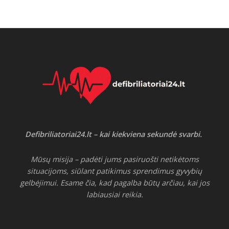
Defibriliatoriai24.lt – kai kiekviena sekundė svarbi.
Mūsų misija – padėti jums pasiruošti netikėtoms
situacijoms, siūlant patikimus sprendimus gyvybių
gelbėjimui. Esame čia, kad pagalba būtų arčiau, kai jos
labiausiai reikia.