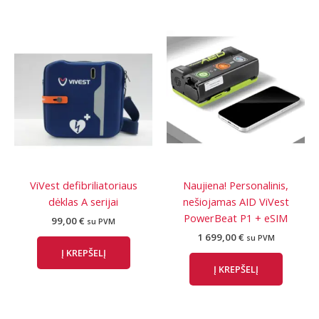
ViVest defibriliatoriaus
Naujiena! Personalinis,
dėklas A serijai
nešiojamas AID ViVest
PowerBeat P1 + eSIM
99,00
€
su PVM
1 699,00
€
su PVM
Į KREPŠELĮ
Į KREPŠELĮ