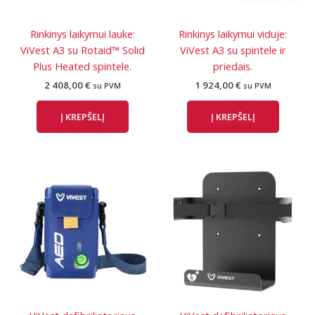
Rinkinys laikymui lauke:
Rinkinys laikymui viduje:
ViVest A3 su Rotaid™ Solid
ViVest A3 su spintele ir
Plus Heated spintele.
priedais.
2 408,00
€
1 924,00
€
su PVM
su PVM
Į KREPŠELĮ
Į KREPŠELĮ