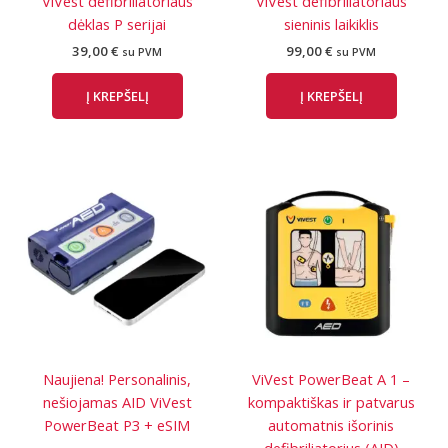
ViVest defibriliatoriaus
ViVest defibriliatoriaus
dėklas P serijai
sieninis laikiklis
39,00
€
99,00
€
su PVM
su PVM
Į KREPŠELĮ
Į KREPŠELĮ
Naujiena! Personalinis,
ViVest PowerBeat A 1 –
nešiojamas AID ViVest
kompaktiškas ir patvarus
PowerBeat P3 + eSIM
automatnis išorinis
defibriliatorius (AID)