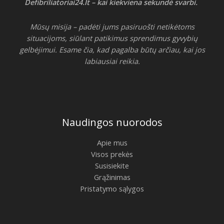
Defibriliatoriai24.lt – kai kiekviena sekundė svarbi.
Mūsų misija – padėti jums pasiruošti netikėtoms
situacijoms, siūlant patikimus sprendimus gyvybių
gelbėjimui. Esame čia, kad pagalba būtų arčiau, kai jos
labiausiai reikia.
Naudingos nuorodos
Apie mus
Visos prekės
Susisiekite
Grąžinimas
Pristatymo sąlygos