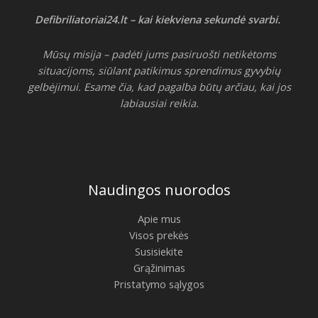
Defibriliatoriai24.lt – kai kiekviena sekundė svarbi.
Mūsų misija – padėti jums pasiruošti netikėtoms
situacijoms, siūlant patikimus sprendimus gyvybių
gelbėjimui. Esame čia, kad pagalba būtų arčiau, kai jos
labiausiai reikia.
Naudingos nuorodos
Apie mus
Visos prekės
Susisiekite
Grąžinimas
Pristatymo sąlygos