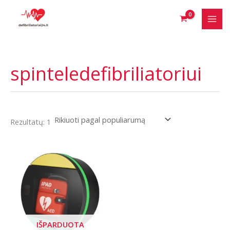
Pereiti
prie
turinio
spinteledefibriliatoriui
Rezultatų: 1
IŠPARDUOTA