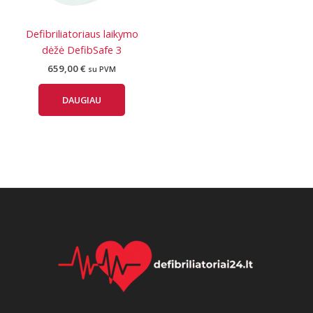
Defibriliatoriaus laikymo
dėžė DefibSafe 3
659,00
€
su PVM
DAUGIAU