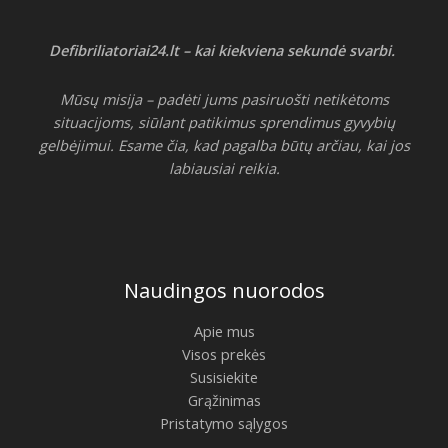
Defibriliatoriai24.lt – kai kiekviena sekundė svarbi.
Mūsų misija – padėti jums pasiruošti netikėtoms
situacijoms, siūlant patikimus sprendimus gyvybių
gelbėjimui. Esame čia, kad pagalba būtų arčiau, kai jos
labiausiai reikia.
Naudingos nuorodos
Apie mus
Visos prekės
Susisiekite
Grąžinimas
Pristatymo sąlygos