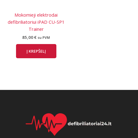
Mokomieji elektrodai
defibriliatoriui iPAD CU-SP1
Trainer
85,00
€
su PVM
Į KREPŠELĮ