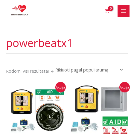
Pereiti
prie
turinio
powerbeatx1
Rūšiuojama
Rodomi visi rezultatai: 4
pagal
populiarumą
Akcija
Akcija