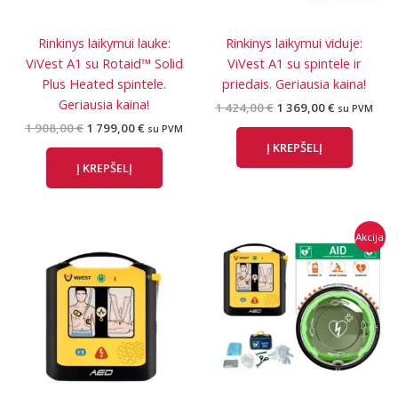
Rinkinys laikymui lauke:
Rinkinys laikymui viduje:
ViVest A1 su Rotaid™ Solid
ViVest A1 su spintele ir
Plus Heated spintele.
priedais. Geriausia kaina!
Geriausia kaina!
Original
Current
1 424,00
€
1 369,00
€
su PVM
price
price
Original
Current
1 908,00
€
1 799,00
€
su PVM
was:
is:
price
price
Į KREPŠELĮ
1
1
was:
is:
424,00 €.
369,00 €.
Į KREPŠELĮ
1
1
908,00 €.
799,00 €.
Akcija