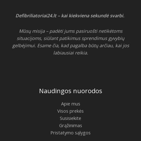
Defibriliatoriai24.lt – kai kiekviena sekundė svarbi.
Mūsų misija – padėti jums pasiruošti netikėtoms
situacijoms, siūlant patikimus sprendimus gyvybių
gelbėjimui. Esame čia, kad pagalba būtų arčiau, kai jos
labiausiai reikia.
Naudingos nuorodos
Apie mus
Visos prekės
Susisiekite
Grąžinimas
Pristatymo sąlygos