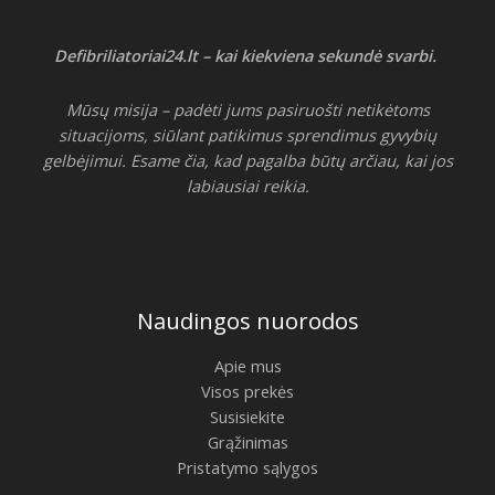
Defibriliatoriai24.lt – kai kiekviena sekundė svarbi.
Mūsų misija – padėti jums pasiruošti netikėtoms
situacijoms, siūlant patikimus sprendimus gyvybių
gelbėjimui. Esame čia, kad pagalba būtų arčiau, kai jos
labiausiai reikia.
Naudingos nuorodos
Apie mus
Visos prekės
Susisiekite
Grąžinimas
Pristatymo sąlygos