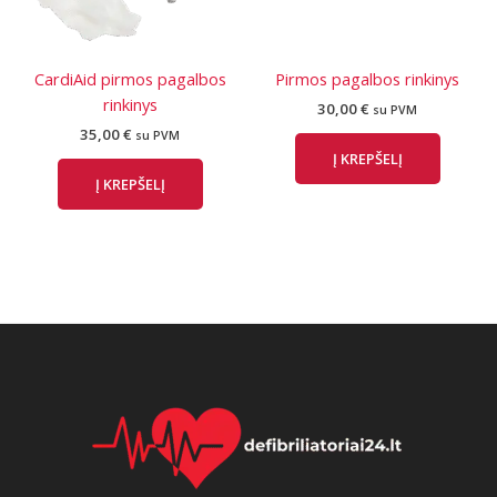
CardiAid pirmos pagalbos
Pirmos pagalbos rinkinys
rinkinys
30,00
€
su PVM
35,00
€
su PVM
Į KREPŠELĮ
Į KREPŠELĮ