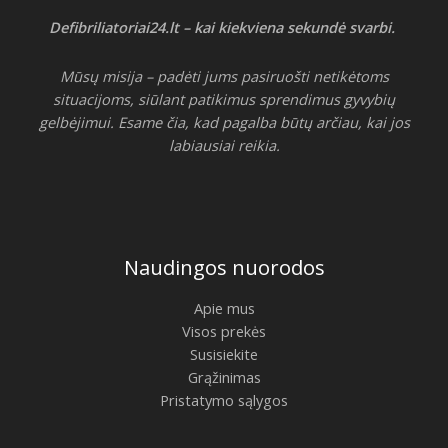
Defibriliatoriai24.lt – kai kiekviena sekundė svarbi.
Mūsų misija – padėti jums pasiruošti netikėtoms
situacijoms, siūlant patikimus sprendimus gyvybių
gelbėjimui. Esame čia, kad pagalba būtų arčiau, kai jos
labiausiai reikia.
Naudingos nuorodos
Apie mus
Visos prekės
Susisiekite
Grąžinimas
Pristatymo sąlygos