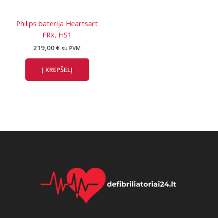
Philips baterija Heartsart
FRx, HS1
219,00
€
su PVM
Į KREPŠELĮ