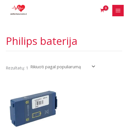
Pereiti
prie
turinio
Philips baterija
Rezultatų: 1