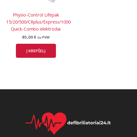
Physio-Control Lifepak
15/20/500/CRplus/Express/1000
Quick-Combo elektrodai
85,00
€
su PVM
Į KREPŠELĮ