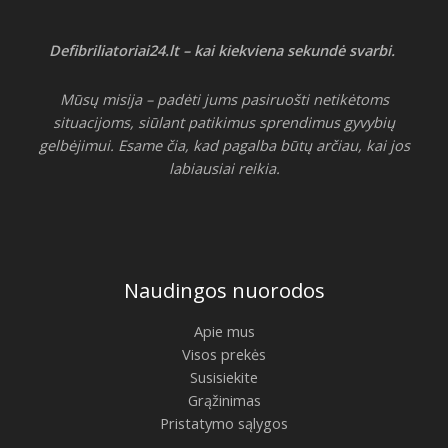
Defibriliatoriai24.lt – kai kiekviena sekundė svarbi.
Mūsų misija – padėti jums pasiruošti netikėtoms
situacijoms, siūlant patikimus sprendimus gyvybių
gelbėjimui. Esame čia, kad pagalba būtų arčiau, kai jos
labiausiai reikia.
Naudingos nuorodos
Apie mus
Visos prekės
Susisiekite
Grąžinimas
Pristatymo sąlygos