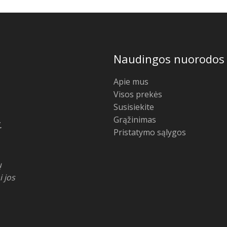
Naudingos nuorodos
Apie mus
Visos prekės
Susisiekite
Grąžinimas
.
Pristatymo sąlygos
ų
i jos