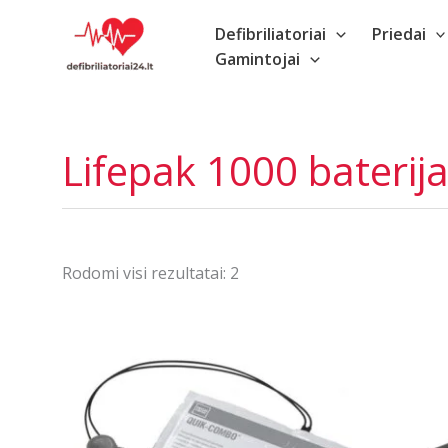
Pereiti
Defibriliatoriai
Priedai
prie
Gamintojai
turinio
Lifepak 1000 baterij
Rūšiuojama
Rodomi visi rezultatai: 2
pagal
populiarumą