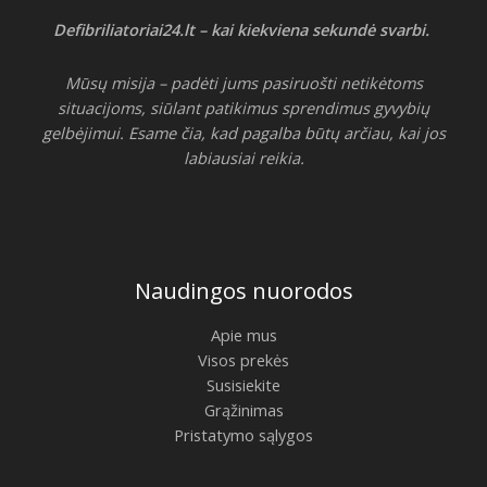
Defibriliatoriai24.lt – kai kiekviena sekundė svarbi.
Mūsų misija – padėti jums pasiruošti netikėtoms
situacijoms, siūlant patikimus sprendimus gyvybių
gelbėjimui. Esame čia, kad pagalba būtų arčiau, kai jos
labiausiai reikia.
Naudingos nuorodos
Apie mus
Visos prekės
Susisiekite
Grąžinimas
Pristatymo sąlygos