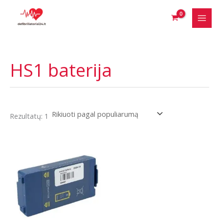
Pereiti
prie
turinio
HS1 baterija
Rezultatų: 1