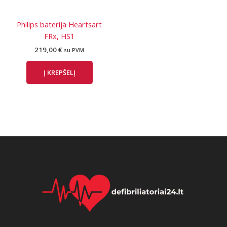
Philips baterija Heartsart
FRx, HS1
219,00
€
su PVM
Į KREPŠELĮ