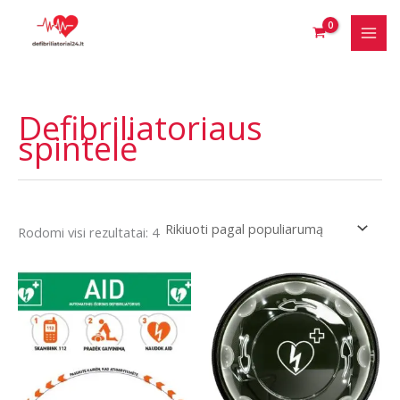
Pereiti
prie
turinio
Defibriliatoriaus
spintelė
Rūšiuojama
Rodomi visi rezultatai: 4
pagal
populiarumą