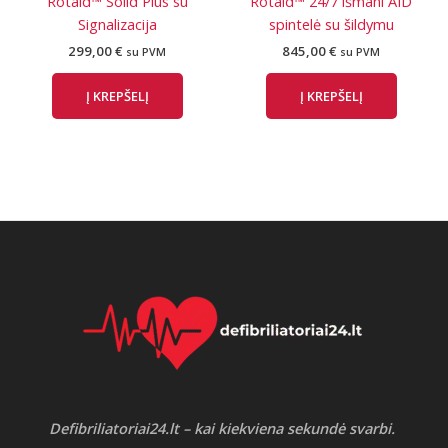
Rotaid™ Solid Plus su
Rotaid™ 24/7 išmani AID
Signalizacija
spintelė su šildymu
299,00
€
845,00
€
su PVM
su PVM
Į KREPŠELĮ
Į KREPŠELĮ
Defibriliatoriai24.lt – kai kiekviena sekundė svarbi.