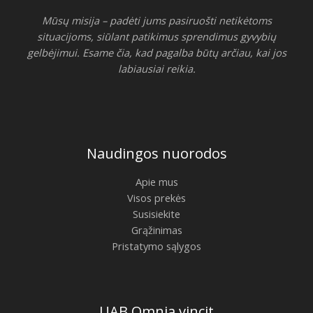
Mūsų misija – padėti jums pasiruošti netikėtoms
situacijoms, siūlant patikimus sprendimus gyvybių
gelbėjimui. Esame čia, kad pagalba būtų arčiau, kai jos
labiausiai reikia.
Naudingos nuorodos
Apie mus
Visos prekės
Susisiekite
Grąžinimas
Pristatymo sąlygos
UAB Omnia vincit