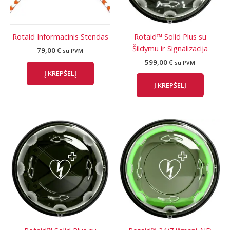
Rotaid Informacinis Stendas
Rotaid™ Solid Plus su
Šildymu ir Signalizacija
79,00
€
su PVM
599,00
€
su PVM
Į KREPŠELĮ
Į KREPŠELĮ