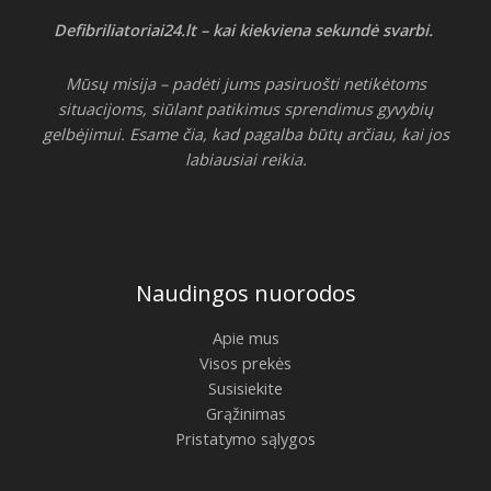
Defibriliatoriai24.lt – kai kiekviena sekundė svarbi.
Mūsų misija – padėti jums pasiruošti netikėtoms
situacijoms, siūlant patikimus sprendimus gyvybių
gelbėjimui. Esame čia, kad pagalba būtų arčiau, kai jos
labiausiai reikia.
Naudingos nuorodos
Apie mus
Visos prekės
Susisiekite
Grąžinimas
Pristatymo sąlygos