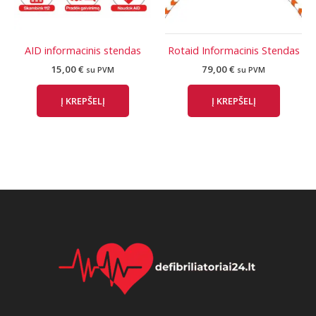
AID informacinis stendas
Rotaid Informacinis Stendas
15,00
€
79,00
€
su PVM
su PVM
Į KREPŠELĮ
Į KREPŠELĮ