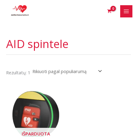
Pereiti
prie
turinio
AID spintele
Rezultatų: 1
IŠPARDUOTA