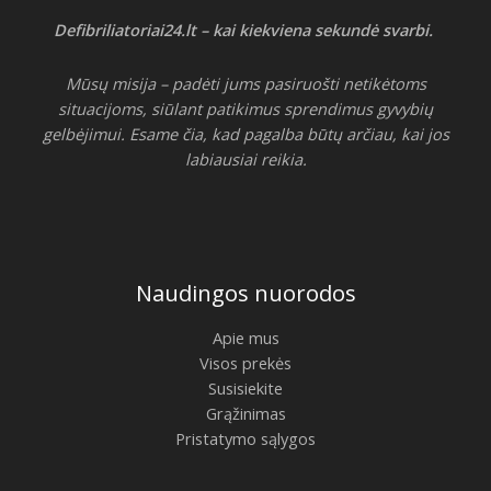
Defibriliatoriai24.lt – kai kiekviena sekundė svarbi.
Mūsų misija – padėti jums pasiruošti netikėtoms
situacijoms, siūlant patikimus sprendimus gyvybių
gelbėjimui. Esame čia, kad pagalba būtų arčiau, kai jos
labiausiai reikia.
Naudingos nuorodos
Apie mus
Visos prekės
Susisiekite
Grąžinimas
Pristatymo sąlygos