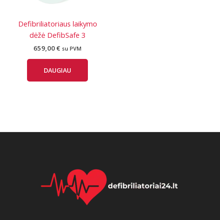
Defibriliatoriaus laikymo
dėžė DefibSafe 3
659,00
€
su PVM
DAUGIAU