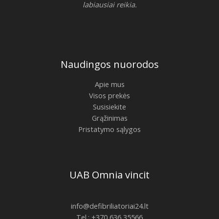
labiausiai reikia.
Naudingos nuorodos
Apie mus
Visos prekės
Susisiekite
Grąžinimas
Pristatymo sąlygos
UAB Omnia vincit
info@defibriliatoriai24.lt
Tel.: +370 636 35566