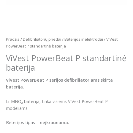
Pradžia
/
Defibriliatorių priedai
/
Baterijos ir elektrodai
/ ViVest
PowerBeat P standartinė baterija
ViVest PowerBeat P standartinė
baterija
ViVest PowerBeat P serijos defibriliatoriams skirta
baterija.
Li-MNO₂ baterija, tinka visiems ViVest PowerBeat P
modeliams.
Beterijos tipas –
neįkraunama.