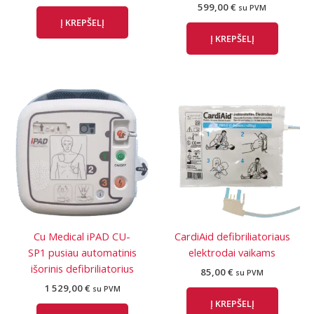
599,00
€
su PVM
Į KREPŠELĮ
Į KREPŠELĮ
Cu Medical iPAD CU-
CardiAid defibriliatoriaus
SP1 pusiau automatinis
elektrodai vaikams
išorinis defibriliatorius
85,00
€
su PVM
1 529,00
€
su PVM
Į KREPŠELĮ