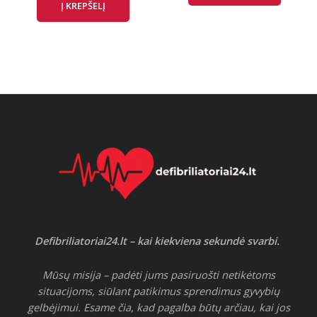
Į KREPŠELĮ
Defibriliatoriai24.lt – kai kiekviena sekundė svarbi.
Mūsų misija – padėti jums pasiruošti netikėtoms
situacijoms, siūlant patikimus sprendimus gyvybių
gelbėjimui. Esame čia, kad pagalba būtų arčiau, kai jos