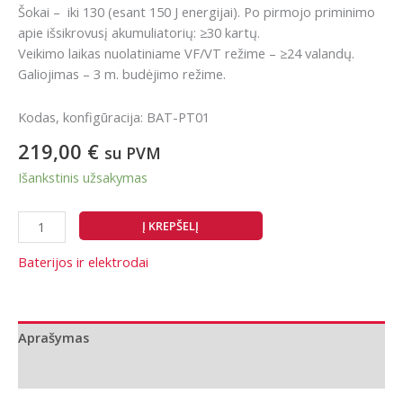
Šokai – iki 130 (esant 150 J energijai). Po pirmojo priminimo
apie išsikrovusį akumuliatorių: ≥30 kartų.
Veikimo laikas nuolatiniame VF/VT režime – ≥24 valandų.
Galiojimas – 3 m. budėjimo režime.
Kodas, konfigūracija: BAT-PT01
219,00
€
su PVM
Išankstinis užsakymas
produkto
Į KREPŠELĮ
kiekis:
ViVest
Baterijos ir elektrodai
PowerBeat
P
standartinė
Aprašymas
baterija
Papildoma informacija