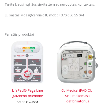
Turite klausimų? Susisiekite žemiau nurodytais kontaktais:
El. paštas: vidas@cardiaid.lt, mob.: +370 656 55 041
Panašūs produktai
LifePad® Pagalbinė
Cu Medical iPAD CU-
gaivinimo priemonė
SPT mokomasis
defibriliatorius
59,00
€
su PVM