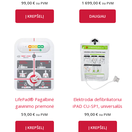
99,00
€
1 699,00
€
su PVM
su PVM
Į KREPŠELĮ
DAUGIAU
LifePad® Pagalbinė
Elektrodai defibriliatoriui
gaivinimo priemonė
iPAD CU-SP1, universalūs
59,00
€
99,00
€
su PVM
su PVM
Į KREPŠELĮ
Į KREPŠELĮ