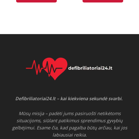
Defibriliatoriai24.lt – kai kiekviena sekundė svarbi.
Mūsų misija – padėti jums pasiruošti netikėtoms
situacijoms, siūlant patikimus sprendimus gyvybių
gelbėjimui. Esame čia, kad pagalba būtų arčiau, kai jos
labiausiai reikia.