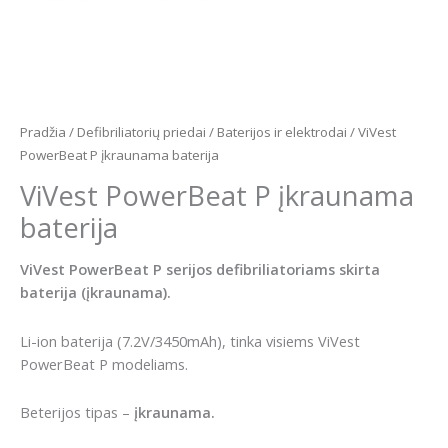
Pradžia
/
Defibriliatorių priedai
/
Baterijos ir elektrodai
/ ViVest
PowerBeat P įkraunama baterija
ViVest PowerBeat P įkraunama
baterija
ViVest PowerBeat P serijos defibriliatoriams skirta
baterija (įkraunama).
Li-ion baterija (7.2V/3450mAh), tinka visiems ViVest
PowerBeat P modeliams.
Beterijos tipas –
įkraunama.