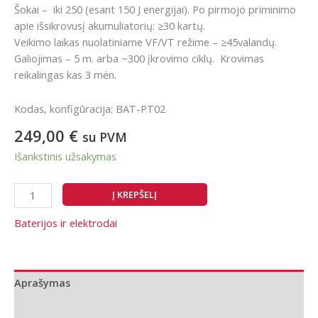
Šokai – iki 250 (esant 150 J energijai). Po pirmojo priminimo
apie išsikrovusį akumuliatorių: ≥30 kartų.
Veikimo laikas nuolatiniame VF/VT režime – ≥45valandų.
Galiojimas – 5 m. arba ~300 įkrovimo ciklų. Krovimas
reikalingas kas 3 mėn.
Kodas, konfigūracija: BAT-PT02
249,00
€
su PVM
Išankstinis užsakymas
produkto
Į KREPŠELĮ
kiekis:
ViVest
Baterijos ir elektrodai
PowerBeat
P
įkraunama
Aprašymas
baterija
Papildoma informacija