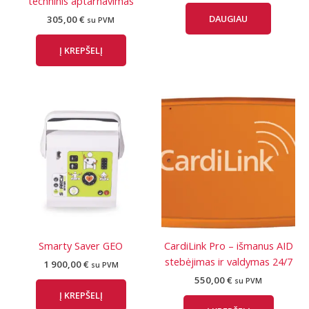
techninis aptarnavimas
DAUGIAU
305,00
€
su PVM
Į KREPŠELĮ
Smarty Saver GEO
CardiLink Pro – išmanus AID
stebėjimas ir valdymas 24/7
1 900,00
€
su PVM
550,00
€
su PVM
Į KREPŠELĮ