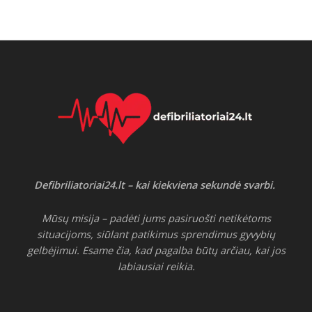
Defibriliatoriai24.lt – kai kiekviena sekundė svarbi.
Mūsų misija – padėti jums pasiruošti netikėtoms
situacijoms, siūlant patikimus sprendimus gyvybių
gelbėjimui. Esame čia, kad pagalba būtų arčiau, kai jos
labiausiai reikia.