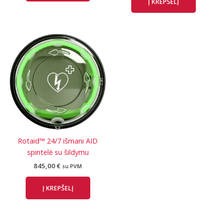
Į KREPŠELĮ
Rotaid™ 24/7 išmani AID
spintelė su šildymu
845,00
€
su PVM
Į KREPŠELĮ