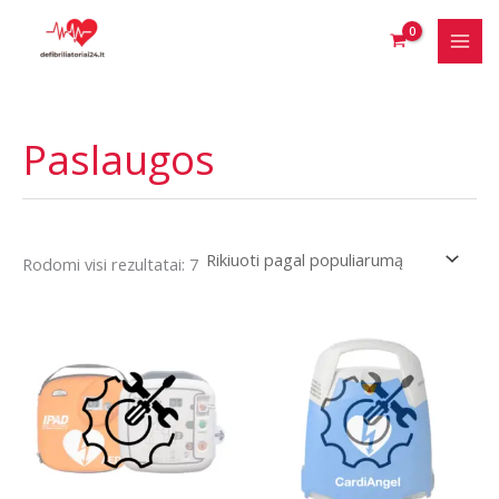
Pereiti
prie
turinio
Paslaugos
Rūšiuojama
Rodomi visi rezultatai: 7
pagal
populiarumą