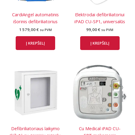
CardiAngel automatinis
Elektrodai defibriliatoriui
išorinis defibriliatorius
iPAD CU-SP1, universalūs
1 579,00
€
99,00
€
su PVM
su PVM
Į KREPŠELĮ
Į KREPŠELĮ
Defibriliatoriaus laikymo
Cu Medical iPAD CU-