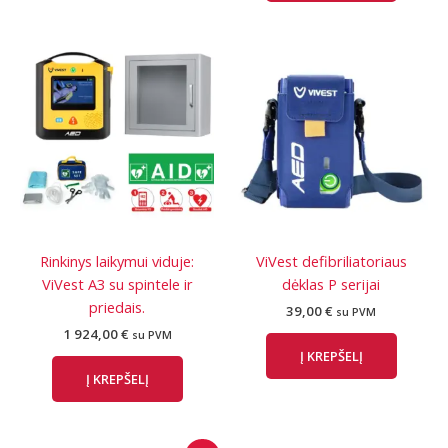
Rinkinys laikymui viduje:
ViVest defibriliatoriaus
ViVest A3 su spintele ir
dėklas P serijai
priedais.
39,00
€
su PVM
1 924,00
€
su PVM
Į KREPŠELĮ
Į KREPŠELĮ