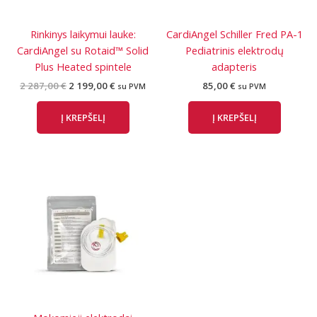
Rinkinys laikymui lauke:
CardiAngel Schiller Fred PA-1
CardiAngel su Rotaid™ Solid
Pediatrinis elektrodų
Plus Heated spintele
adapteris
Original
Current
2 287,00
€
2 199,00
€
85,00
€
su PVM
su PVM
price
price
was:
is:
Į KREPŠELĮ
Į KREPŠELĮ
2
2
287,00 €.
199,00 €.