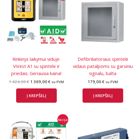
Rinkinys laikymui viduje:
Defibriliatoriaus spintelė
ViVest A1 su spintele ir
vidaus patalpoms su garsiniu
priedais. Geriausia kaina!
signalu, balta
Original
Current
1 424,00
€
1 369,00
€
179,00
€
su PVM
su PVM
price
price
was:
is:
Į KREPŠELĮ
Į KREPŠELĮ
1
1
424,00 €.
369,00 €.
Akcija