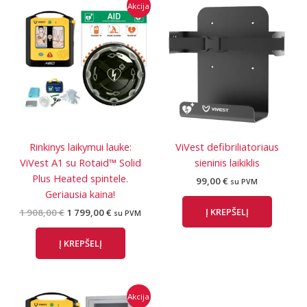
Akcija
Rinkinys laikymui lauke:
ViVest defibriliatoriaus
ViVest A1 su Rotaid™ Solid
sieninis laikiklis
Plus Heated spintele.
99,00
€
su PVM
Geriausia kaina!
Į KREPŠELĮ
Original
Current
1 908,00
€
1 799,00
€
su PVM
price
price
was:
is:
Į KREPŠELĮ
1
1
908,00 €.
799,00 €.
Akcija