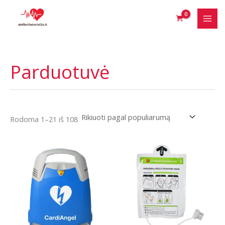
Pereiti
prie
turinio
Parduotuvė
Rūšiuojama
Rodoma 1–21 iš 108
pagal
populiarumą