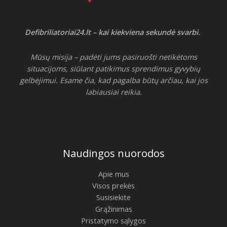
Defibriliatoriai24.lt – kai kiekviena sekundė svarbi.
Mūsų misija – padėti jums pasiruošti netikėtoms
situacijoms, siūlant patikimus sprendimus gyvybių
gelbėjimui. Esame čia, kad pagalba būtų arčiau, kai jos
labiausiai reikia.
Naudingos nuorodos
Apie mus
Visos prekės
Susisiekite
Grąžinimas
Pristatymo sąlygos