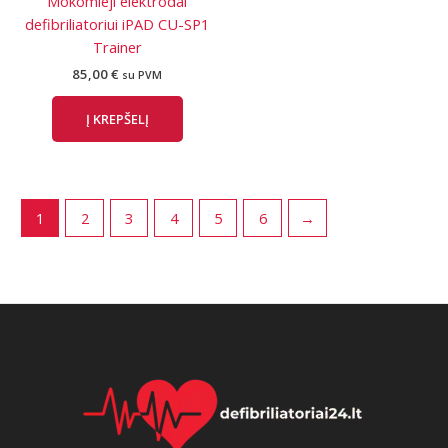
Mokomieji elektrodai
defibriliatoriui iPAD CU-SP1
Trainer
85,00
€
su PVM
Į KREPŠELĮ
1
2
3
4
5
6
→