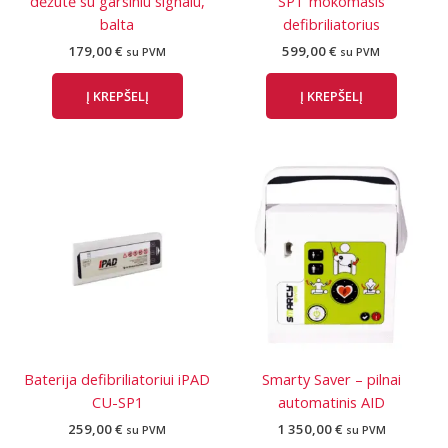
dėžutė su garsiniu signalu,
SPT mokomasis
balta
defibriliatorius
179,00
€
599,00
€
su PVM
su PVM
Į KREPŠELĮ
Į KREPŠELĮ
Baterija defibriliatoriui iPAD
Smarty Saver – pilnai
CU-SP1
automatinis AID
259,00
€
1 350,00
€
su PVM
su PVM