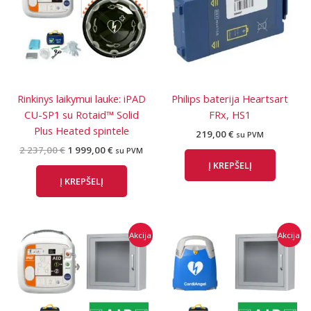
Rinkinys laikymui lauke: iPAD
Philips baterija Heartsart
CU-SP1 su Rotaid™ Solid
FRx, HS1
Plus Heated spintele
219,00
€
su PVM
Original
Current
2 237,00
€
1 999,00
€
su PVM
price
price
Į KREPŠELĮ
was:
is:
Į KREPŠELĮ
2
1
237,00 €.
999,00 €.
Akcija
Akcija