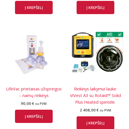
Į KREPŠELĮ
Į KREPŠELĮ
LifeVac prietaisas užspringus
Rinkinys laikymui lauke:
– namų rinkinys
ViVest A3 su Rotaid™ Solid
Plus Heated spintele.
90,00
€
su PVM
2 408,00
€
su PVM
Į KREPŠELĮ
Į KREPŠELĮ