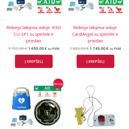
Rinkinys laikymui viduje: iPAD
Rinkinys laikymui viduje:
CU-SP1 su spintele ir
CardiAngel su spintele ir
priedais
priedais
Original
Current
Original
Current
1 753,00
€
1 699,00
€
1 803,00
€
1 749,00
€
su PVM
su PVM
price
price
price
price
was:
is:
was:
is:
Į KREPŠELĮ
Į KREPŠELĮ
1
1
1
1
753,00 €.
699,00 €.
803,00 €.
749,00 €.
Akcija